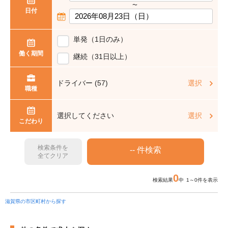
〜
日付
単発（1日のみ）
働く期間
継続（31日以上）
ドライバー (57)
選択
職種
選択してください
選択
こだわり
検索条件を
全てクリア
0
検索結果
中 1～0件を表示
滋賀県の市区町村から探す