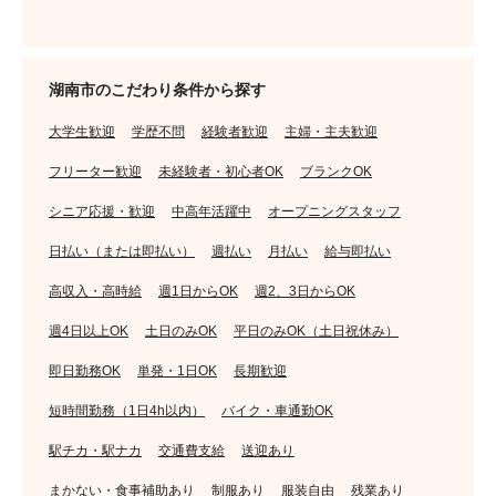
湖南市のこだわり条件から探す
大学生歓迎
学歴不問
経験者歓迎
主婦・主夫歓迎
フリーター歓迎
未経験者・初心者OK
ブランクOK
シニア応援・歓迎
中高年活躍中
オープニングスタッフ
日払い（または即払い）
週払い
月払い
給与即払い
高収入・高時給
週1日からOK
週2、3日からOK
週4日以上OK
土日のみOK
平日のみOK（土日祝休み）
即日勤務OK
単発・1日OK
長期歓迎
短時間勤務（1日4h以内）
バイク・車通勤OK
駅チカ・駅ナカ
交通費支給
送迎あり
まかない・食事補助あり
制服あり
服装自由
残業あり