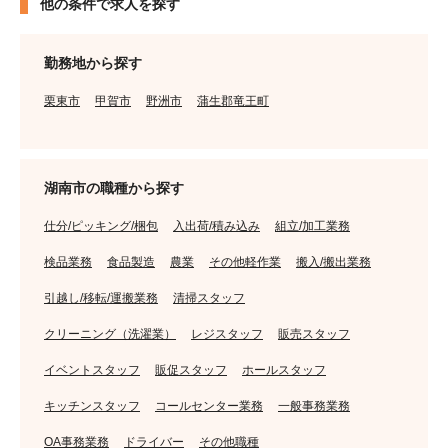
他の条件で求人を探す
勤務地から探す
栗東市
甲賀市
野洲市
蒲生郡竜王町
湖南市の職種から探す
仕分/ピッキング/梱包
入出荷/積み込み
組立/加工業務
検品業務
食品製造
農業
その他軽作業
搬入/搬出業務
引越し/移転/運搬業務
清掃スタッフ
クリーニング（洗濯業）
レジスタッフ
販売スタッフ
イベントスタッフ
販促スタッフ
ホールスタッフ
キッチンスタッフ
コールセンター業務
一般事務業務
OA事務業務
ドライバー
その他職種