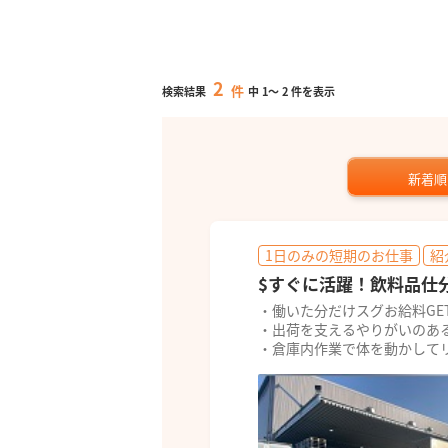
2
件
検索結果
中
1
～
2
件を表示
新着順
1日のみの短期のお仕事
紹
$すぐに活躍！飲料品仕
・働いた分だけスグお給料GE
・出荷を支えるやりがいのあ
・倉庫内作業で体を動かして