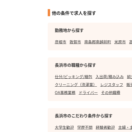
他の条件で求人を探す
勤務地から探す
彦根市
敦賀市
南条郡南越前町
米原市
長浜市の職種から探す
仕分/ピッキング/梱包
入出荷/積み込み
組
クリーニング（洗濯業）
レジスタッフ
販
OA事務業務
ドライバー
その他職種
長浜市のこだわり条件から探す
大学生歓迎
学歴不問
経験者歓迎
主婦・