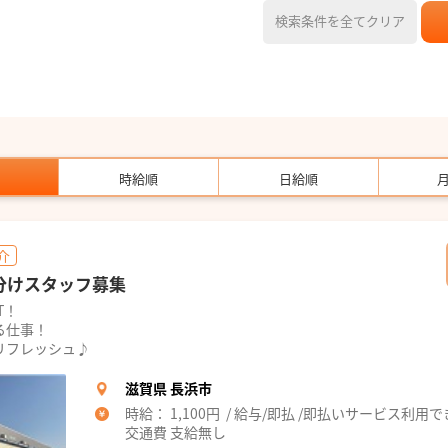
検索条件を全てクリア
時給順
日給順
介
分けスタッフ募集
T！
る仕事！
リフレッシュ♪
滋賀県 長浜市
時給： 1,100円 / 給与/即払 /即払いサービス利用
交通費 支給無し