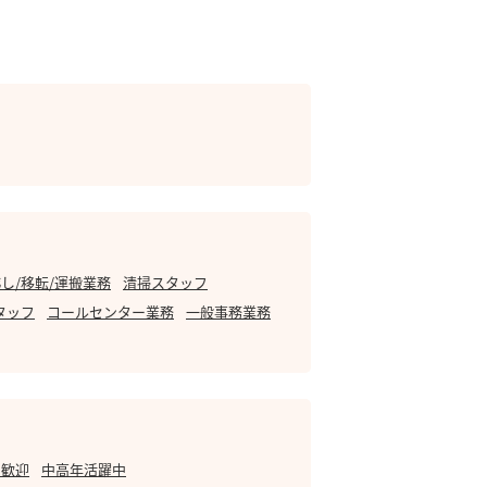
し/移転/運搬業務
清掃スタッフ
タッフ
コールセンター業務
一般事務業務
・歓迎
中高年活躍中