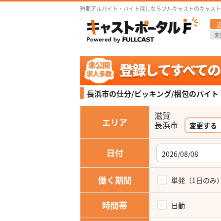
短期アルバイト・バイト探しならフルキャストのキャスト
変
長浜市の仕分/ピッキング/梱包の
バイト
滋賀
エリア
長浜市
変更する
日付
働く期間
単発（1日のみ
時間帯
日勤