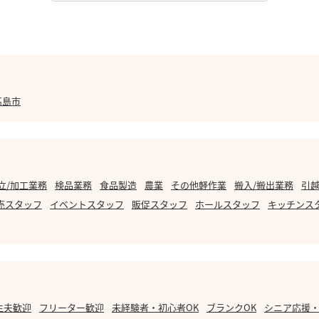
高島市
立/加工業務
検品業務
食品製造
農業
その他軽作業
搬入/搬出業務
引越
売スタッフ
イベントスタッフ
販促スタッフ
ホールスタッフ
キッチンス
主夫歓迎
フリーター歓迎
未経験者・初心者OK
ブランクOK
シニア応援