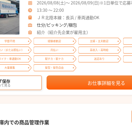
2026/08/08(土)～ 2026/08/09(日)※1日単位で応
13:30 ～ 22:00
ＪＲ北陸本線：長浜 / 車両通勤OK
仕分/ピッキング/梱包
紹介（紹介先企業が雇用主）
学歴不問
経験者歓迎
主婦・主夫歓迎
払い（または即払い）
月払い
高収入・高時給
バイク・車通勤OK
駅チカ・駅ナカ
送迎あり
大量募集
髪型・髪色自由
ず保存
お仕事詳細を見る
めて見る
庫内での商品管理作業