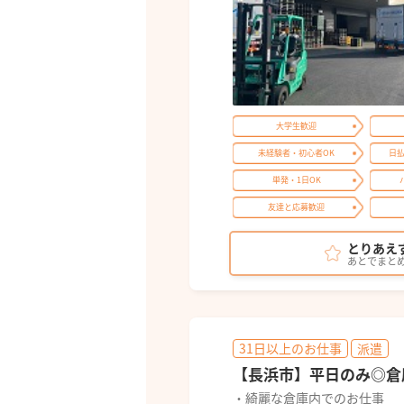
大学生歓迎
未経験者・初心者OK
日
単発・1日OK
友達と応募歓迎
とりあえ
あとでまと
31日以上のお仕事
派遣
【長浜市】平日のみ◎倉
・綺麗な倉庫内でのお仕事