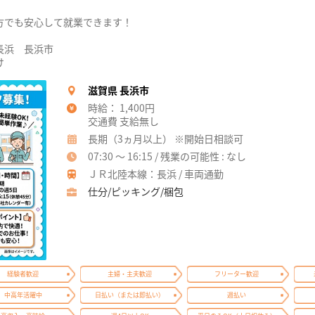
！
方でも安心して就業できます！
長浜 長浜市
け
滋賀県 長浜市
時給： 1,400円
交通費 支給無し
長期（3ヵ月以上） ※開始日相談可
07:30 ～ 16:15 / 残業の可能性 : なし
ＪＲ北陸本線：長浜 / 車両通勤
仕分/ピッキング/梱包
経験者歓迎
主婦・主夫歓迎
フリーター歓迎
中高年活躍中
日払い（または即払い）
週払い