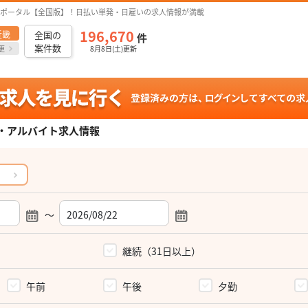
ポータル【全国版】！日払い単発・日雇いの求人情報が満載
196,670
近畿
全国の
件
案件数
更
8月8日(土)更新
・アルバイト求人情報
～
）
継続（31日以上）
午前
午後
夕勤