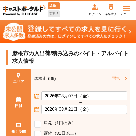
近畿
変更
ログイン
保存求人
メニュー
彦根市の入出荷/積み込みの
バイト・アルバイト
求人情報
彦根市 (88)
選択
エリア
〜
日付
単発（1日のみ）
働く期間
継続（31日以上）