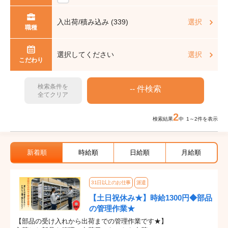
入出荷/積み込み (339)
選択
職種
選択してください
選択
こだわり
検索条件を
全てクリア
2
検索結果
中 1～2件を表示
新着順
時給順
日給順
月給順
31日以上のお仕事
派遣
【土日祝休み★】時給1300円◆部品
の管理作業★
【部品の受け入れから出荷までの管理作業です★】