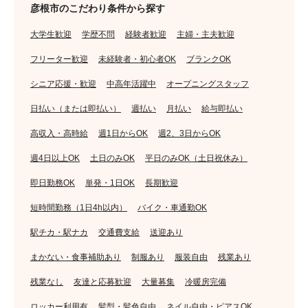
彦根市のこだわり条件から探す
大学生歓迎
学歴不問
経験者歓迎
主婦・主夫歓迎
フリーター歓迎
未経験者・初心者OK
ブランクOK
シニア応援・歓迎
中高年活躍中
オープニングスタッフ
日払い（または即払い）
週払い
月払い
給与即払い
高収入・高時給
週1日からOK
週2、3日からOK
週4日以上OK
土日のみOK
平日のみOK（土日祝休み）
即日勤務OK
単発・1日OK
長期歓迎
短時間勤務（1日4h以内）
バイク・車通勤OK
駅チカ・駅ナカ
交通費支給
送迎あり
まかない・食事補助あり
制服あり
服装自由
残業あり
残業なし
友達と応募歓迎
大量募集
冷暖房完備
ロッカー利用有
髪型・髪色自由
ネイル自由・ピアスOK