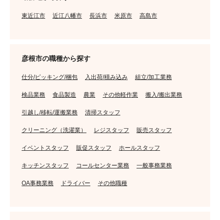
東近江市
近江八幡市
長浜市
米原市
高島市
彦根市の職種から探す
仕分/ピッキング/梱包
入出荷/積み込み
組立/加工業務
検品業務
食品製造
農業
その他軽作業
搬入/搬出業務
引越し/移転/運搬業務
清掃スタッフ
クリーニング（洗濯業）
レジスタッフ
販売スタッフ
イベントスタッフ
販促スタッフ
ホールスタッフ
キッチンスタッフ
コールセンター業務
一般事務業務
OA事務業務
ドライバー
その他職種