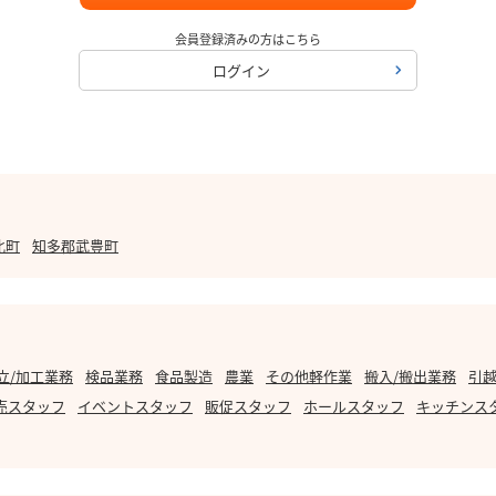
会員登録済みの方はこちら
ログイン
比町
知多郡武豊町
立/加工業務
検品業務
食品製造
農業
その他軽作業
搬入/搬出業務
引越
売スタッフ
イベントスタッフ
販促スタッフ
ホールスタッフ
キッチンス