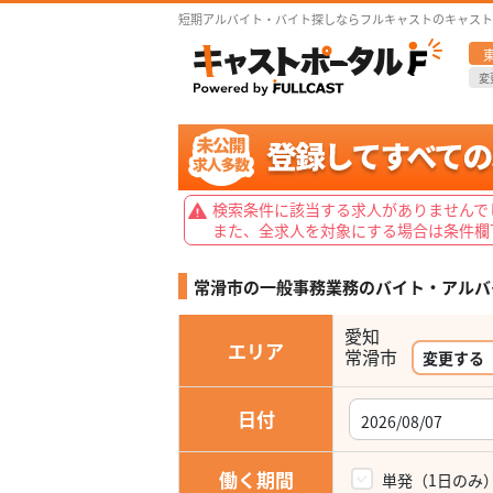
短期アルバイト・バイト探しならフルキャストのキャスト
変
検索条件に該当する求人がありませんで
また、全求人を対象にする場合は条件欄
常滑市の一般事務業務の
バイト・アルバ
愛知
エリア
常滑市
変更する
日付
働く期間
単発（1日のみ