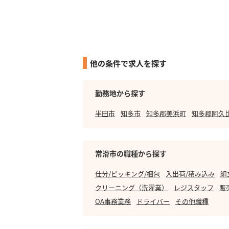
他の条件で求人を探す
勤務地から探す
半田市
知多市
知多郡美浜町
知多郡阿久
常滑市の職種から探す
仕分/ピッキング/梱包
入出荷/積み込み
組
クリーニング（洗濯業）
レジスタッフ
販
OA事務業務
ドライバー
その他職種