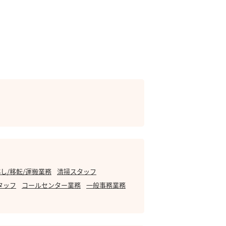
し/移転/運搬業務
清掃スタッフ
タッフ
コールセンター業務
一般事務業務