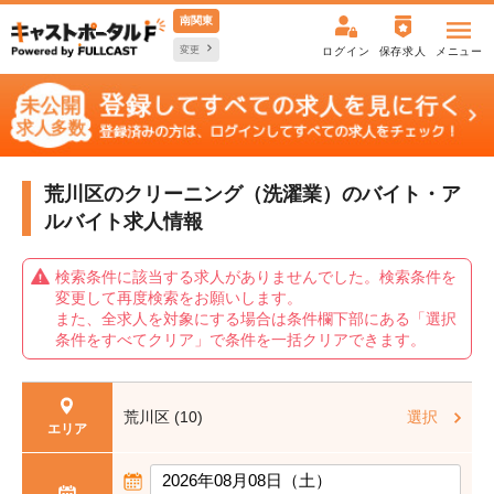
南関東
変更
ログイン
保存求人
メニュー
荒川区のクリーニング（洗濯業）の
バイト・ア
ルバイト求人情報
検索条件に該当する求人がありませんでした。検索条件を
変更して再度検索をお願いします。
また、全求人を対象にする場合は条件欄下部にある「選択
条件をすべてクリア」で条件を一括クリアできます。
荒川区 (10)
選択
エリア