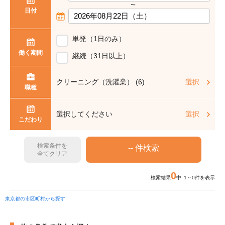
〜
日付
単発（1日のみ）
働く期間
継続（31日以上）
クリーニング（洗濯業） (6)
選択
職種
選択してください
選択
こだわり
検索条件を
全てクリア
0
検索結果
中 1～0件を表示
東京都の市区町村から探す