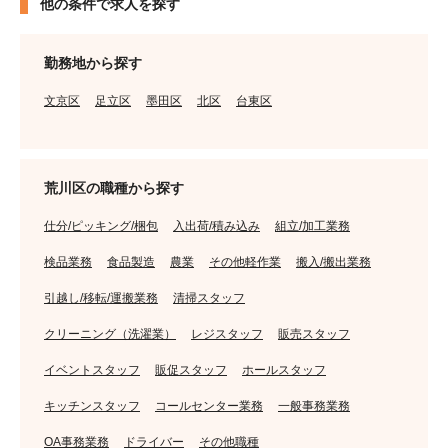
他の条件で求人を探す
勤務地から探す
文京区
足立区
墨田区
北区
台東区
荒川区の職種から探す
仕分/ピッキング/梱包
入出荷/積み込み
組立/加工業務
検品業務
食品製造
農業
その他軽作業
搬入/搬出業務
引越し/移転/運搬業務
清掃スタッフ
クリーニング（洗濯業）
レジスタッフ
販売スタッフ
イベントスタッフ
販促スタッフ
ホールスタッフ
キッチンスタッフ
コールセンター業務
一般事務業務
OA事務業務
ドライバー
その他職種