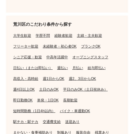
荒川区のこだわり条件から探す
大学生歓迎
学歴不問
経験者歓迎
主婦・主夫歓迎
フリーター歓迎
未経験者・初心者OK
ブランクOK
シニア応援・歓迎
中高年活躍中
オープニングスタッフ
日払い（または即払い）
週払い
月払い
給与即払い
高収入・高時給
週1日からOK
週2、3日からOK
週4日以上OK
土日のみOK
平日のみOK（土日祝休み）
即日勤務OK
単発・1日OK
長期歓迎
短時間勤務（1日4h以内）
バイク・車通勤OK
駅チカ・駅ナカ
交通費支給
送迎あり
まかない・食事補助あり
制服あり
服装自由
残業あり