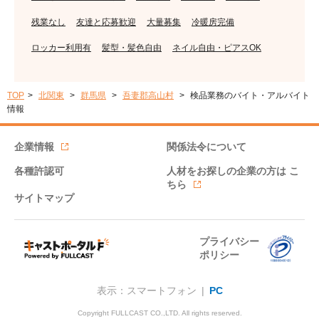
残業なし
友達と応募歓迎
大量募集
冷暖房完備
ロッカー利用有
髪型・髪色自由
ネイル自由・ピアスOK
TOP
北関東
群馬県
吾妻郡高山村
検品業務のバイト・アルバイト
情報
企業情報
関係法令について
各種許認可
人材をお探しの企業の方は
こ
ちら
サイトマップ
プライバシー
ポリシー
表示：スマートフォン |
PC
Copyright FULLCAST CO.,LTD. All rights reserved.