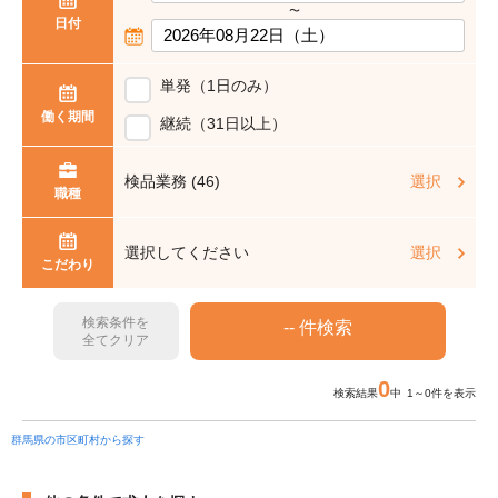
〜
日付
単発（1日のみ）
働く期間
継続（31日以上）
検品業務 (46)
選択
職種
選択してください
選択
こだわり
検索条件を
全てクリア
0
検索結果
中 1～0件を表示
群馬県の市区町村から探す