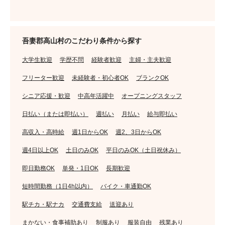
吾妻郡高山村のこだわり条件から探す
大学生歓迎
学歴不問
経験者歓迎
主婦・主夫歓迎
フリーター歓迎
未経験者・初心者OK
ブランクOK
シニア応援・歓迎
中高年活躍中
オープニングスタッフ
日払い（または即払い）
週払い
月払い
給与即払い
高収入・高時給
週1日からOK
週2、3日からOK
週4日以上OK
土日のみOK
平日のみOK（土日祝休み）
即日勤務OK
単発・1日OK
長期歓迎
短時間勤務（1日4h以内）
バイク・車通勤OK
駅チカ・駅ナカ
交通費支給
送迎あり
まかない・食事補助あり
制服あり
服装自由
残業あり