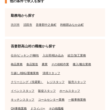
他の条件で求人を探す
勤務地から探す
渋川市
沼田市
吾妻郡中之条町
利根郡みなかみ町
吾妻郡高山村の職種から探す
仕分/ピッキング/梱包
入出荷/積み込み
組立/加工業務
検品業務
食品製造
農業
その他軽作業
搬入/搬出業務
引越し/移転/運搬業務
清掃スタッフ
クリーニング（洗濯業）
レジスタッフ
販売スタッフ
イベントスタッフ
販促スタッフ
ホールスタッフ
キッチンスタッフ
コールセンター業務
一般事務業務
OA事務業務
ドライバー
その他職種