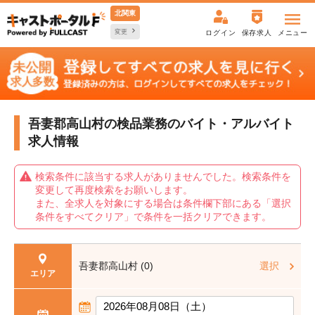
北関東
変更
ログイン
保存求人
メニュー
吾妻郡高山村の検品業務の
バイト・アルバイト
求人情報
検索条件に該当する求人がありませんでした。検索条件を
変更して再度検索をお願いします。
また、全求人を対象にする場合は条件欄下部にある「選択
条件をすべてクリア」で条件を一括クリアできます。
吾妻郡高山村 (0)
選択
エリア