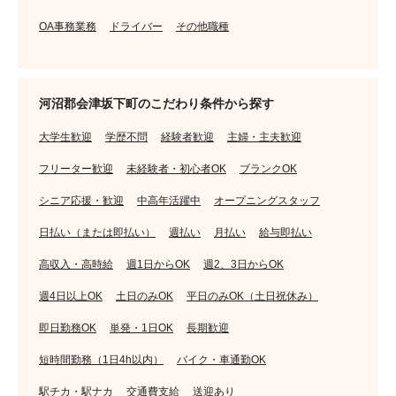
OA事務業務
ドライバー
その他職種
河沼郡会津坂下町のこだわり条件から探す
大学生歓迎
学歴不問
経験者歓迎
主婦・主夫歓迎
フリーター歓迎
未経験者・初心者OK
ブランクOK
シニア応援・歓迎
中高年活躍中
オープニングスタッフ
日払い（または即払い）
週払い
月払い
給与即払い
高収入・高時給
週1日からOK
週2、3日からOK
週4日以上OK
土日のみOK
平日のみOK（土日祝休み）
即日勤務OK
単発・1日OK
長期歓迎
短時間勤務（1日4h以内）
バイク・車通勤OK
駅チカ・駅ナカ
交通費支給
送迎あり