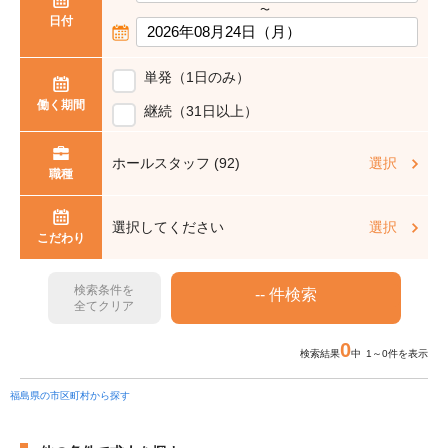
〜
日付
単発（1日のみ）
働く期間
継続（31日以上）
ホールスタッフ (92)
選択
職種
選択してください
選択
こだわり
検索条件を
全てクリア
0
検索結果
中 1～0件を表示
福島県の市区町村から探す