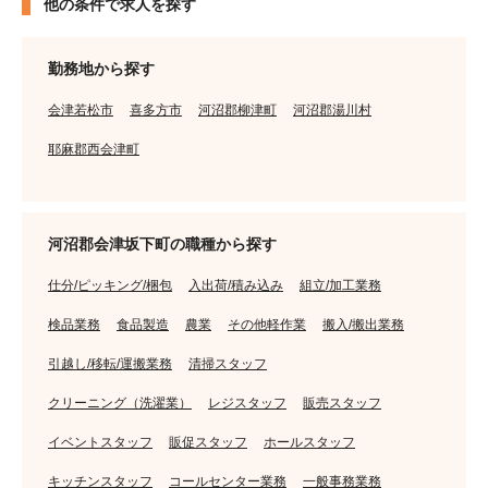
他の条件で求人を探す
勤務地から探す
会津若松市
喜多方市
河沼郡柳津町
河沼郡湯川村
耶麻郡西会津町
河沼郡会津坂下町の職種から探す
仕分/ピッキング/梱包
入出荷/積み込み
組立/加工業務
検品業務
食品製造
農業
その他軽作業
搬入/搬出業務
引越し/移転/運搬業務
清掃スタッフ
クリーニング（洗濯業）
レジスタッフ
販売スタッフ
イベントスタッフ
販促スタッフ
ホールスタッフ
キッチンスタッフ
コールセンター業務
一般事務業務