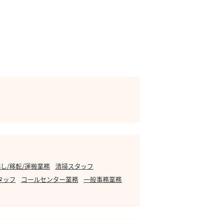
し/移転/運搬業務
清掃スタッフ
タッフ
コールセンター業務
一般事務業務