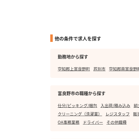
他の条件で求人を探す
勤務地から探す
空知郡上富良野町
芦別市
空知郡南富良野
富良野市の職種から探す
仕分/ピッキング/梱包
入出荷/積み込み
組
クリーニング（洗濯業）
レジスタッフ
販
OA事務業務
ドライバー
その他職種