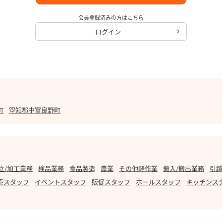
会員登録済みの方はこちら
ログイン
町
空知郡中富良野町
立/加工業務
検品業務
食品製造
農業
その他軽作業
搬入/搬出業務
引越
売スタッフ
イベントスタッフ
販促スタッフ
ホールスタッフ
キッチンス