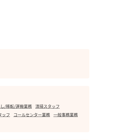
し/移転/運搬業務
清掃スタッフ
タッフ
コールセンター業務
一般事務業務