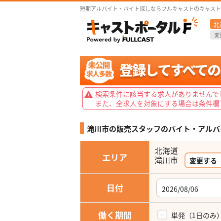
短期アルバイト・バイト探しならフルキャストのキャスト
北
変
検索条件に該当する求人がありませんで
また、全求人を対象にする場合は条件欄
滝川市の販売スタッフの
バイト・アルバ
北海道
エリア
滝川市
変更する
日付
働く期間
単発（1日のみ