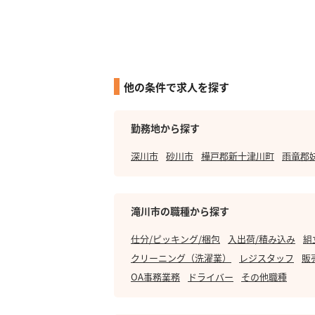
他の条件で求人を探す
勤務地から探す
深川市
砂川市
樺戸郡新十津川町
雨竜郡
滝川市の職種から探す
仕分/ピッキング/梱包
入出荷/積み込み
組
クリーニング（洗濯業）
レジスタッフ
販
OA事務業務
ドライバー
その他職種