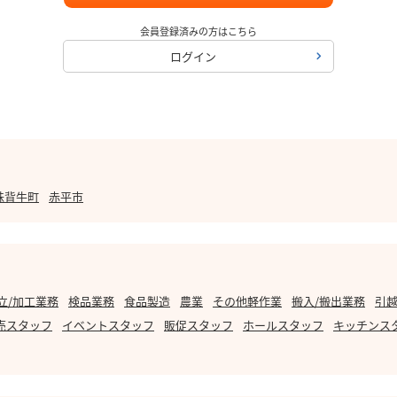
会員登録済みの方はこちら
ログイン
妹背牛町
赤平市
立/加工業務
検品業務
食品製造
農業
その他軽作業
搬入/搬出業務
引越
売スタッフ
イベントスタッフ
販促スタッフ
ホールスタッフ
キッチンス