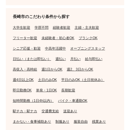
長崎市のこだわり条件から探す
大学生歓迎
学歴不問
経験者歓迎
主婦・主夫歓迎
フリーター歓迎
未経験者・初心者OK
ブランクOK
シニア応援・歓迎
中高年活躍中
オープニングスタッフ
日払い（または即払い）
週払い
月払い
給与即払い
高収入・高時給
週1日からOK
週2、3日からOK
週4日以上OK
土日のみOK
平日のみOK（土日祝休み）
即日勤務OK
単発・1日OK
長期歓迎
短時間勤務（1日4h以内）
バイク・車通勤OK
駅チカ・駅ナカ
交通費支給
送迎あり
まかない・食事補助あり
制服あり
服装自由
残業あり