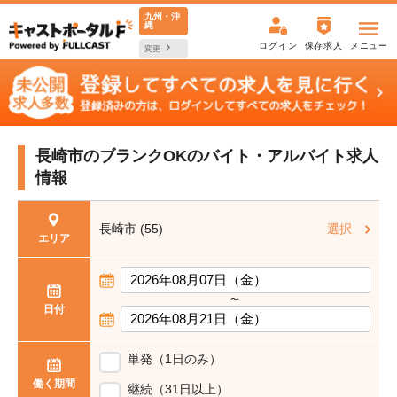
九州・沖
縄
ログイン
保存求人
メニュー
変更
長崎市のブランクOKの
バイト・アルバイト求人
情報
長崎市 (55)
選択
エリア
〜
日付
単発（1日のみ）
働く期間
継続（31日以上）