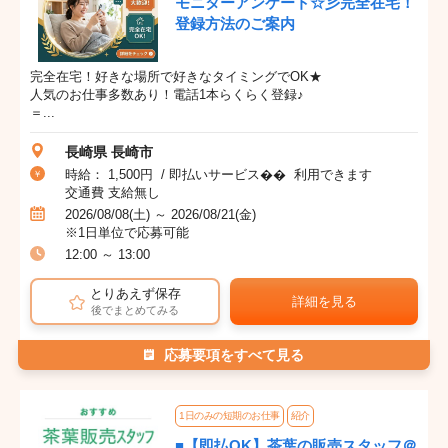
モニターアンケート☆彡完全在宅！
登録方法のご案内
完全在宅！好きな場所で好きなタイミングでOK★
人気のお仕事多数あり！電話1本らくらく登録♪
＝...
長崎県 長崎市
時給： 1,500円 / 即払いサービス�� 利用できます
交通費 支給無し
2026/08/08(土) ～ 2026/08/21(金)
※1日単位で応募可能
12:00 ～ 13:00
とりあえず保存
詳細を見る
後でまとめてみる
応募要項をすべて見る
1日のみの短期のお仕事
紹介
■【即払OK】茶葉の販売スタッフ＠