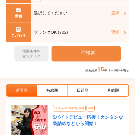
選択してください
選択
職種
ブランクOK (702)
選択
こだわり
検索条件を
全てクリア
15
検索結果
中 1～10件を表示
新着順
時給順
日給順
月給順
1日のみの短期のお仕事
紹介
$バイトデビュー応援！カンタンな
袋詰めなどから開始！