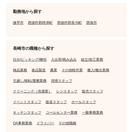
勤務地から探す
諫早市
西彼杵郡時津町
西彼杵郡長与町
西海市
長崎市の職種から探す
仕分/ピッキング/梱包
入出荷/積み込み
組立/加工業務
検品業務
食品製造
農業
その他軽作業
搬入/搬出業務
引越し/移転/運搬業務
清掃スタッフ
クリーニング（洗濯業）
レジスタッフ
販売スタッフ
イベントスタッフ
販促スタッフ
ホールスタッフ
キッチンスタッフ
コールセンター業務
一般事務業務
OA事務業務
ドライバー
その他職種