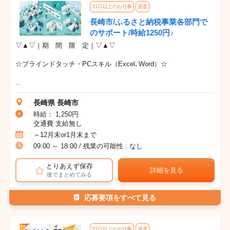
31日以上のお仕事
派遣
長崎市/ふるさと納税事業各部門で
のサポート/時給1250円♪
▽▲▽｜期 間 限 定｜▽▲▽
☆ブラインドタッチ・PCスキル（Excel､Word）☆
...
長崎県 長崎市
時給： 1,250円
交通費 支給無し
～12月末or1月末まで
09:00 ～ 18:00 / 残業の可能性 : なし
とりあえず保存
詳細を見る
後でまとめてみる
応募要項をすべて見る
31日以上のお仕事
派遣