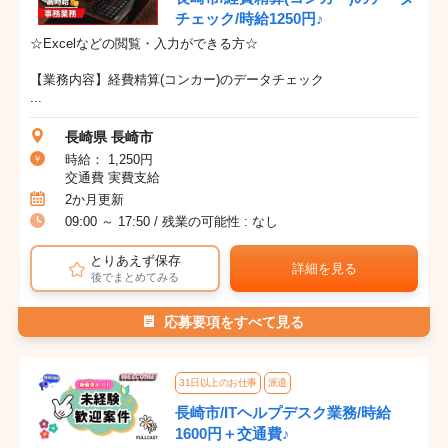
チェック/時給1250円♪
☆Excelなどの閲覧・入力ができる方☆
【業務内容】経費精算(コンカー)のデータチェック
...
長崎県 長崎市
時給： 1,250円
交通費 実費支給
2か月更新
09:00 ～ 17:50 / 残業の可能性 : なし
とりあえず保存
詳細を見る
後でまとめてみる
応募要項をすべて見る
31日以上のお仕事
派遣
長崎市/ITヘルプデスク業務/時給
1600円＋交通費♪