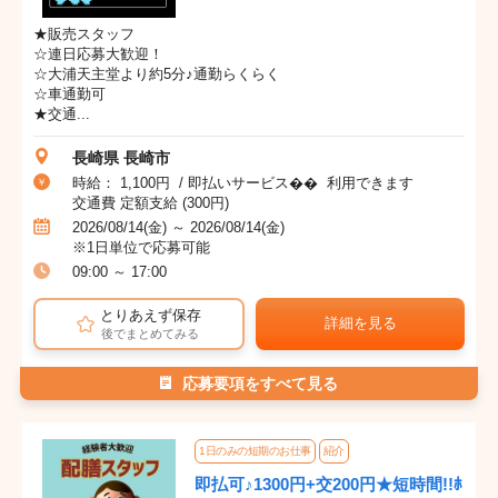
★販売スタッフ
☆連日応募大歓迎！
☆大浦天主堂より約5分♪通勤らくらく
☆車通勤可
★交通...
長崎県 長崎市
時給： 1,100円 / 即払いサービス�� 利用できます
交通費 定額支給 (300円)
2026/08/14(金) ～ 2026/08/14(金)
※1日単位で応募可能
09:00 ～ 17:00
とりあえず保存
詳細を見る
後でまとめてみる
応募要項をすべて見る
1日のみの短期のお仕事
紹介
即払可♪1300円+交200円★短時間!!ﾎ