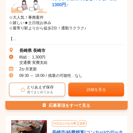
1300円♪
☆大人気！事務案件
☆嬉しい★土日祝お休み
☆最寄り駅よりから徒歩2分！通勤ラクラク♪
【...
長崎県 長崎市
時給： 1,300円
交通費 実費支給
2か月更新
09:30 ～ 18:00 / 残業の可能性 : なし
とりあえず保存
詳細を見る
後でまとめてみる
応募要項をすべて見る
31日以上のお仕事
派遣
長崎市/経費精算(コンカー)のデータ