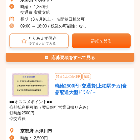
時給： 1,350円
交通費 実費支給
長期（3ヵ月以上） ※開始日相談可
09:00 ～ 18:00 / 残業の可能性 : なし
とりあえず保存
詳細を見る
後でまとめてみる
応募要項をすべて見る
31日以上のお仕事
派遣
時給2500円+交通費[上狛駅チカ]食
品配送大型ﾄﾞﾗｲﾊﾞｰ
■■オススメポイント■■
◎即払利用可能（翌日銀行営業日振り込み）
◎時給2500円
◎交通費...
京都府 木津川市
時給： 2,500円