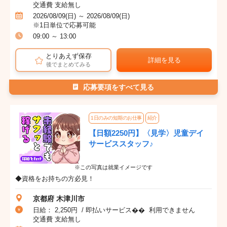
交通費 支給無し
2026/08/09(日) ～ 2026/08/09(日)
※1日単位で応募可能
09:00 ～ 13:00
とりあえず保存
詳細を見る
後でまとめてみる
応募要項をすべて見る
1日のみの短期のお仕事
紹介
【日額2250円】〈見学〉児童デイ
サービススタッフ♪
※この写真は就業イメージです
◆資格をお持ちの方必見！
京都府 木津川市
日給： 2,250円 / 即払いサービス�� 利用できません
交通費 支給無し