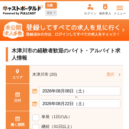
近畿
変更
ログイン
保存求人
メニュー
木津川市の経験者歓迎の
バイト・アルバイト求
人情報
木津川市 (20)
選択
エリア
〜
日付
単発（1日のみ）
働く期間
継続（31日以上）