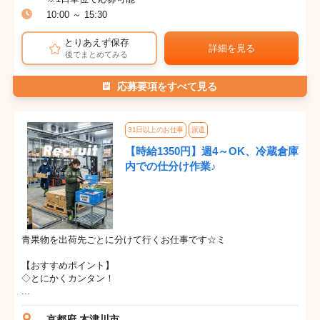
10:00 ～ 15:30
とりあえず保存
詳細を見る
後でまとめてみる
応募要項をすべて見る
31日以上のお仕事
派遣
【時給1350円】週4～OK、冷蔵倉庫
内での仕分け作業♪
青果物を出荷先ごとに分けて行くお仕事です☆ミ
【おすすめポイント】
◇とにかくカンタン！
...
京都府 木津川市