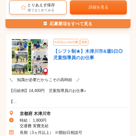
とりあえず保存
詳細を見る
後でまとめてみる
応募要項をすべて見る
31日以上のお仕事
派遣
【シフト制★】木津川市&週5日◎
児童指導員のお仕事
＼ 知識が必要だからこその高時給 ／
【日給例】14,400円 児童指導員のお仕事♪
【...
京都府 木津川市
時給： 1,800円
交通費 実費支給
長期（3ヵ月以上） ※開始日相談可