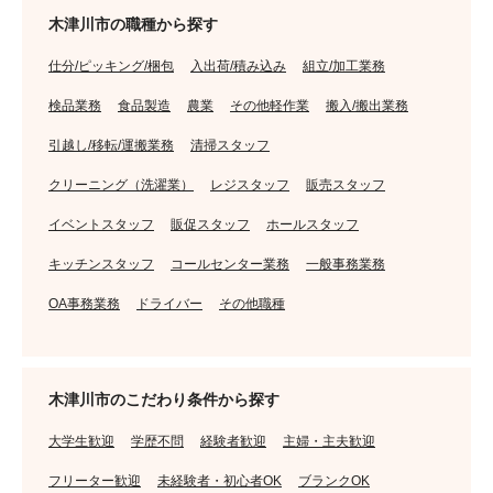
木津川市の職種から探す
仕分/ピッキング/梱包
入出荷/積み込み
組立/加工業務
検品業務
食品製造
農業
その他軽作業
搬入/搬出業務
引越し/移転/運搬業務
清掃スタッフ
クリーニング（洗濯業）
レジスタッフ
販売スタッフ
イベントスタッフ
販促スタッフ
ホールスタッフ
キッチンスタッフ
コールセンター業務
一般事務業務
OA事務業務
ドライバー
その他職種
木津川市のこだわり条件から探す
大学生歓迎
学歴不問
経験者歓迎
主婦・主夫歓迎
フリーター歓迎
未経験者・初心者OK
ブランクOK