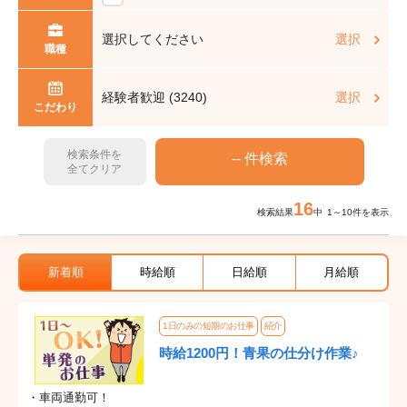
選択してください
選択
職種
経験者歓迎 (3240)
選択
こだわり
検索条件を
全てクリア
16
検索結果
中 1～10件を表示
新着順
時給順
日給順
月給順
1日のみの短期のお仕事
紹介
時給1200円！青果の仕分け作業♪
・車両通勤可！