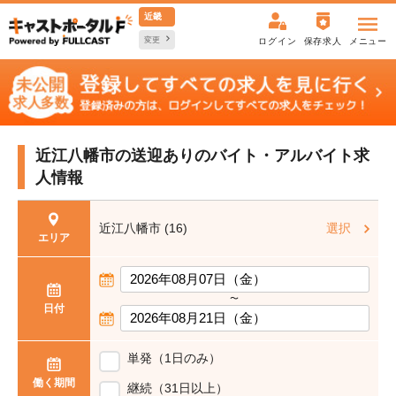
近畿
変更
ログイン
保存求人
メニュー
近江八幡市の送迎ありの
バイト・アルバイト求
人情報
近江八幡市 (16)
選択
エリア
〜
日付
単発（1日のみ）
働く期間
継続（31日以上）