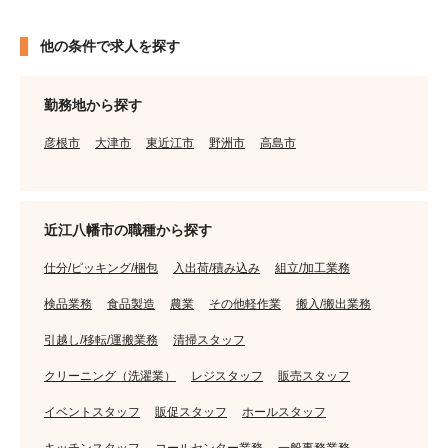
他の条件で求人を探す
勤務地から探す
彦根市
大津市
東近江市
野洲市
高島市
近江八幡市の職種から探す
仕分/ピッキング/梱包
入出荷/積み込み
組立/加工業務
検品業務
食品製造
農業
その他軽作業
搬入/搬出業務
引越し/移転/運搬業務
清掃スタッフ
クリーニング（洗濯業）
レジスタッフ
販売スタッフ
イベントスタッフ
販促スタッフ
ホールスタッフ