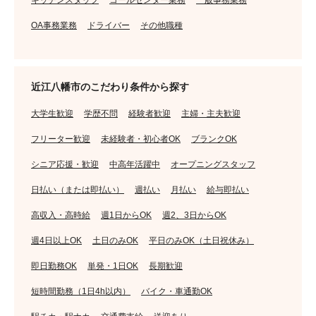
キッチンスタッフ
コールセンター業務
一般事務業務
OA事務業務
ドライバー
その他職種
近江八幡市のこだわり条件から探す
大学生歓迎
学歴不問
経験者歓迎
主婦・主夫歓迎
フリーター歓迎
未経験者・初心者OK
ブランクOK
シニア応援・歓迎
中高年活躍中
オープニングスタッフ
日払い（または即払い）
週払い
月払い
給与即払い
高収入・高時給
週1日からOK
週2、3日からOK
週4日以上OK
土日のみOK
平日のみOK（土日祝休み）
即日勤務OK
単発・1日OK
長期歓迎
短時間勤務（1日4h以内）
バイク・車通勤OK