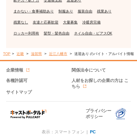
駅チカ・駅ナカ
交通費支給
送迎あり
まかない・食事補助あり
制服あり
服装自由
残業あり
残業なし
友達と応募歓迎
大量募集
冷暖房完備
ロッカー利用有
髪型・髪色自由
ネイル自由・ピアスOK
TOP
近畿
滋賀県
近江八幡市
送迎あり のバイト・アルバイト情報
企業情報
関係法令について
各種許認可
人材をお探しの企業の方は
こ
ちら
サイトマップ
プライバシー
ポリシー
表示：スマートフォン |
PC