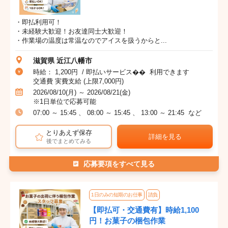
・即払利用可！
・未経験大歓迎！お友達同士大歓迎！
・作業場の温度は常温なのでアイスを扱うからと...
滋賀県 近江八幡市
時給： 1,200円 / 即払いサービス�� 利用できます
交通費 実費支給 (上限7,000円)
2026/08/10(月) ～ 2026/08/21(金)
※1日単位で応募可能
07:00 ～ 15:45 、 08:00 ～ 15:45 、 13:00 ～ 21:45 など
とりあえず保存
詳細を見る
後でまとめてみる
応募要項をすべて見る
1日のみの短期のお仕事
請負
【即払可・交通費有】時給1,100
円！お菓子の梱包作業