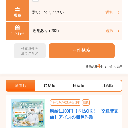
選択してください
選択
職種
送迎あり (262)
選択
こだわり
検索条件を
全てクリア
4
検索結果
中 1～4件を表示
新着順
時給順
日給順
月給順
1日のみの短期のお仕事
請負
時給1,100円【即払OK！・交通費支
給】アイスの梱包作業