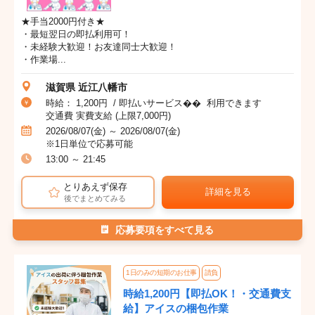
★手当2000円付き★
・最短翌日の即払利用可！
・未経験大歓迎！お友達同士大歓迎！
・作業場...
滋賀県 近江八幡市
時給： 1,200円 / 即払いサービス�� 利用できます
交通費 実費支給 (上限7,000円)
2026/08/07(金) ～ 2026/08/07(金)
※1日単位で応募可能
13:00 ～ 21:45
とりあえず保存
詳細を見る
後でまとめてみる
応募要項をすべて見る
1日のみの短期のお仕事
請負
時給1,200円【即払OK！・交通費支
給】アイスの梱包作業