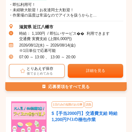
・即払利用可！
・未経験大歓迎！お友達同士大歓迎！
・作業場の温度は常温なのでアイスを扱うからと...
滋賀県 近江八幡市
時給： 1,100円 / 即払いサービス�� 利用できます
交通費 実費支給 (上限6,000円)
2026/08/12(水) ～ 2026/08/14(金)
※1日単位で応募可能
07:00 ～ 13:00 、 13:00 ～ 20:00
とりあえず保存
詳細を見る
後でまとめてみる
応募要項をすべて見る
1日のみの短期のお仕事
請負
$【手当2000円】交通費支給 時給
1,200円ｱｲｽの梱包作業