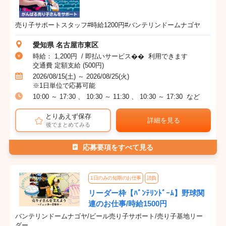
売り子サポートスタッフ#時給1200円#バンテリンドームナゴヤ
愛知県 名古屋市東区
時給： 1,200円 / 即払いサービス�� 利用できます
交通費 定額支給 (500円)
2026/08/15(土) ～ 2026/08/25(火)
※1日単位で応募可能
10:00 ～ 17:30 、 10:30 ～ 11:30 、 10:30 ～ 17:30 など
とりあえず保存
詳細を見る
後でまとめてみる
応募要項をすべて見る
1日のみの短期のお仕事
請負
リーダー枠【ﾊﾞﾝﾃﾘﾝﾄﾞｰﾑ】野球関
連のお仕事/時給1500円
バンテリンドームナゴヤ/ビール売り子サポート/売り子基地リー
ダー