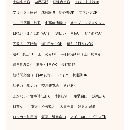
大学生歓迎
学歴不問
経験者歓迎
主婦・主夫歓迎
フリーター歓迎
未経験者・初心者OK
ブランクOK
シニア応援・歓迎
中高年活躍中
オープニングスタッフ
日払い（または即払い）
週払い
月払い
給与即払い
高収入・高時給
週1日からOK
週2、3日からOK
週4日以上OK
土日のみOK
平日のみOK（土日祝休み）
即日勤務OK
単発・1日OK
長期歓迎
短時間勤務（1日4h以内）
バイク・車通勤OK
駅チカ・駅ナカ
交通費支給
送迎あり
まかない・食事補助あり
制服あり
服装自由
残業あり
残業なし
友達と応募歓迎
大量募集
冷暖房完備
ロッカー利用有
髪型・髪色自由
ネイル自由・ピアスOK