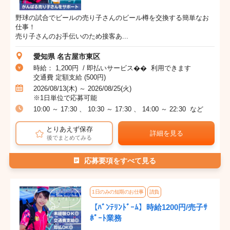
野球の試合でビールの売り子さんのビール樽を交換する簡単なお
仕事！
売り子さんのお手伝いのため接客あ...
愛知県 名古屋市東区
時給： 1,200円 / 即払いサービス�� 利用できます
交通費 定額支給 (500円)
2026/08/13(木) ～ 2026/08/25(火)
※1日単位で応募可能
10:00 ～ 17:30 、 10:30 ～ 17:30 、 14:00 ～ 22:30 など
とりあえず保存
詳細を見る
後でまとめてみる
応募要項をすべて見る
1日のみの短期のお仕事
請負
【ﾊﾞﾝﾃﾘﾝﾄﾞｰﾑ】時給1200円/売子ｻ
ﾎﾟｰﾄ業務