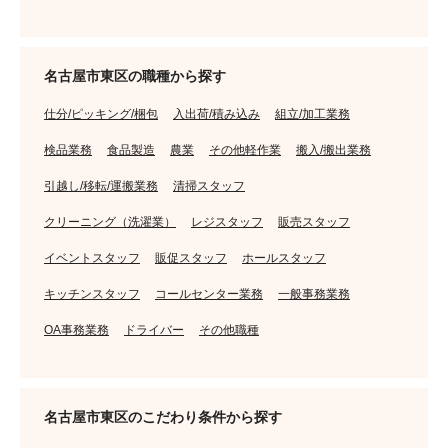
名古屋市東区の職種から探す
仕分/ピッキング/梱包
入出荷/積み込み
組立/加工業務
検品業務
食品製造
農業
その他軽作業
搬入/搬出業務
引越し/移転/運搬業務
清掃スタッフ
クリーニング（洗濯業）
レジスタッフ
販売スタッフ
イベントスタッフ
販促スタッフ
ホールスタッフ
キッチンスタッフ
コールセンター業務
一般事務業務
OA事務業務
ドライバー
その他職種
名古屋市東区のこだわり条件から探す