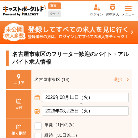
東海
変更
ログイン
保存求人
メニュー
名古屋市東区のフリーター歓迎の
バイト・アル
バイト求人情報
名古屋市東区 (14)
選択
エリア
〜
日付
単発（1日のみ）
働く期間
継続（31日以上）