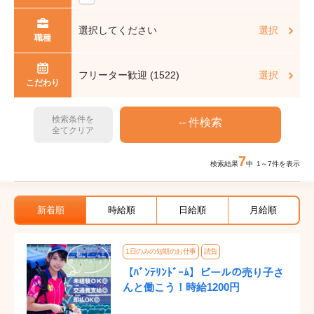
選択してください
選択
職種
フリーター歓迎 (1522)
選択
こだわり
検索条件を
全てクリア
7
検索結果
中 1～7件を表示
新着順
時給順
日給順
月給順
1日のみの短期のお仕事
請負
【ﾊﾞﾝﾃﾘﾝﾄﾞｰﾑ】ビールの売り子さ
んと働こう！時給1200円