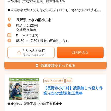
≪小川村でのばねの包装、計量作業！≫
◆未経験者歓迎！先方様からのフォローもございますので安心...
長野県 上水内郡小川村
時給： 1,220円
交通費 支給無し
即日～8/31まで
08:30 ～ 17:30 / 残業の可能性 : なし
とりあえず保存
詳細を見る
後でまとめてみる
応募要項をすべて見る
31日以上のお仕事
派遣
【長野市小川村】残業無し☆座り作
業♪ばねの製造加工業務
◆◆ばねの製造工場での加工業務◆◆