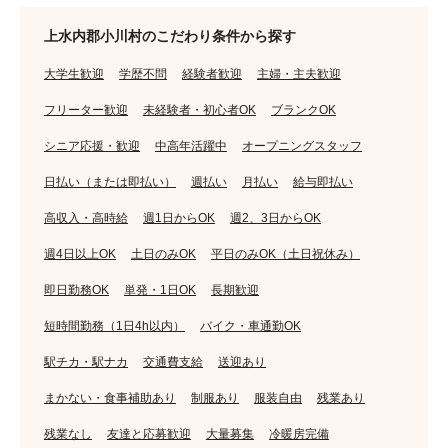
上水内郡小川村のこだわり条件から探す
大学生歓迎
学歴不問
経験者歓迎
主婦・主夫歓迎
フリーター歓迎
未経験者・初心者OK
ブランクOK
シニア応援・歓迎
中高年活躍中
オープニングスタッフ
日払い（または即払い）
週払い
月払い
給与即払い
高収入・高時給
週1日からOK
週2、3日からOK
週4日以上OK
土日のみOK
平日のみOK（土日祝休み）
即日勤務OK
単発・1日OK
長期歓迎
短時間勤務（1日4h以内）
バイク・車通勤OK
駅チカ・駅ナカ
交通費支給
送迎あり
まかない・食事補助あり
制服あり
服装自由
残業あり
残業なし
友達と応募歓迎
大量募集
冷暖房完備