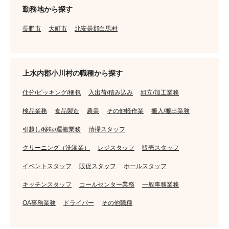
勤務地から探す
長野市
大町市
北安曇郡白馬村
上水内郡小川村の職種から探す
仕分/ピッキング/梱包
入出荷/積み込み
組立/加工業務
検品業務
食品製造
農業
その他軽作業
搬入/搬出業務
引越し/移転/運搬業務
清掃スタッフ
クリーニング（洗濯業）
レジスタッフ
販売スタッフ
イベントスタッフ
販促スタッフ
ホールスタッフ
キッチンスタッフ
コールセンター業務
一般事務業務
OA事務業務
ドライバー
その他職種