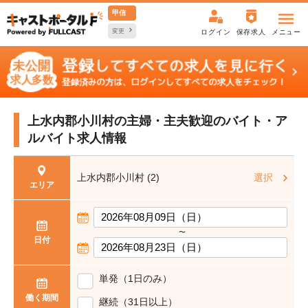
甲信
変更
ログイン
保存求人
メニュー
上水内郡小川村の主婦・主夫歓迎の
バイト・ア
ルバイト求人情報
上水内郡小川村 (2)
選択
エリア
〜
日付
単発（1日のみ）
働く期間
継続（31日以上）