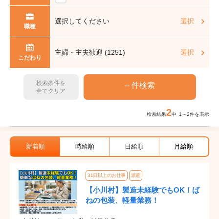
選択してください
選択
職種
主婦・主夫歓迎 (1251)
選択
こだわり
検索条件を
全てクリア
2
検索結果
中 1～2件を表示
新着順
時給順
日給順
月給順
31日以上のお仕事
派遣
【小川村】製造未経験でもOK！ば
ねの包装、軽量業務！