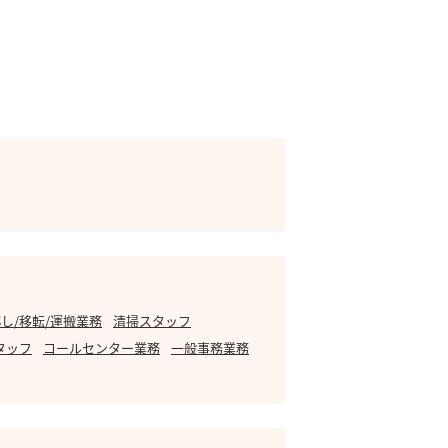
し/移転/運搬業務
清掃スタッフ
タッフ
コールセンター業務
一般事務業務