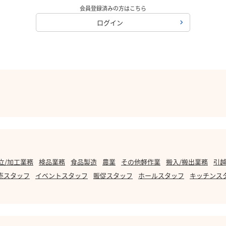
会員登録済みの方はこちら
ログイン
立/加工業務
検品業務
食品製造
農業
その他軽作業
搬入/搬出業務
引越
売スタッフ
イベントスタッフ
販促スタッフ
ホールスタッフ
キッチンス