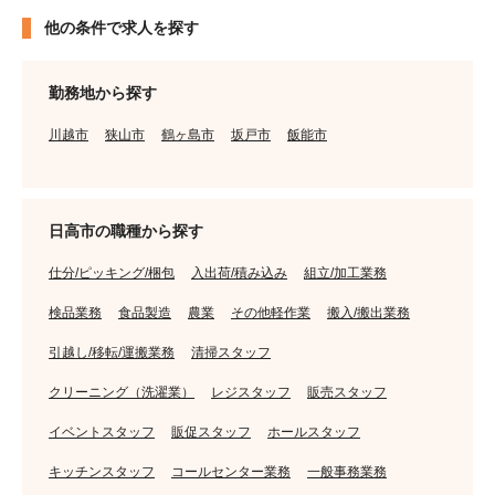
他の条件で求人を探す
勤務地から探す
川越市
狭山市
鶴ヶ島市
坂戸市
飯能市
日高市の職種から探す
仕分/ピッキング/梱包
入出荷/積み込み
組立/加工業務
検品業務
食品製造
農業
その他軽作業
搬入/搬出業務
引越し/移転/運搬業務
清掃スタッフ
クリーニング（洗濯業）
レジスタッフ
販売スタッフ
イベントスタッフ
販促スタッフ
ホールスタッフ
キッチンスタッフ
コールセンター業務
一般事務業務