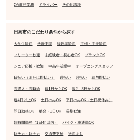
OA事務業務
ドライバー
その他職種
日高市のこだわり条件から探す
大学生歓迎
学歴不問
経験者歓迎
主婦・主夫歓迎
フリーター歓迎
未経験者・初心者OK
ブランクOK
シニア応援・歓迎
中高年活躍中
オープニングスタッフ
日払い（または即払い）
週払い
月払い
給与即払い
高収入・高時給
週1日からOK
週2、3日からOK
週4日以上OK
土日のみOK
平日のみOK（土日祝休み）
即日勤務OK
単発・1日OK
長期歓迎
短時間勤務（1日4h以内）
バイク・車通勤OK
駅チカ・駅ナカ
交通費支給
送迎あり