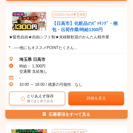
31日以上のお仕事
派遣
【日高市】化粧品のﾋﾟｯｷﾝｸﾞ・梱
包・出荷作業/時給1300円
★髪色自由★自由シフト制★未経験歓迎のかんたん軽作業
*…──他にもオススメPOINTたくさん...
埼玉県 日高市
時給： 1,300円
交通費 支給無し
-
10:00 ～ 18:00 / 残業の可能性 : なし
とりあえず保存
詳細を見る
後でまとめてみる
応募要項をすべて見る
31日以上のお仕事
派遣