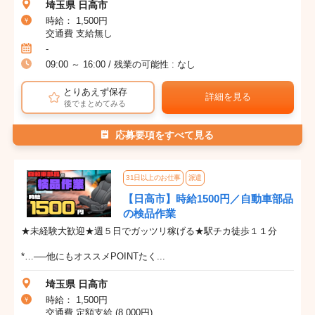
埼玉県 日高市
時給： 1,500円
交通費 支給無し
-
09:00 ～ 16:00 / 残業の可能性 : なし
とりあえず保存
詳細を見る
後でまとめてみる
応募要項をすべて見る
31日以上のお仕事
派遣
【日高市】時給1500円／自動車部品
の検品作業
★未経験大歓迎★週５日でガッツリ稼げる★駅チカ徒歩１１分
*…──他にもオススメPOINTたく...
埼玉県 日高市
時給： 1,500円
交通費 定額支給 (8,000円)