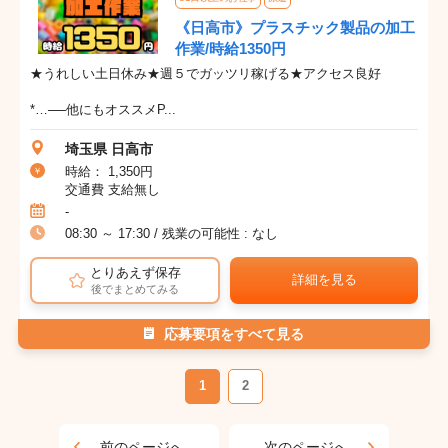
《日高市》プラスチック製品の加工
作業/時給1350円
★うれしい土日休み★週５でガッツリ稼げる★アクセス良好
*…──他にもオススメP...
埼玉県 日高市
時給： 1,350円
交通費 支給無し
-
08:30 ～ 17:30 / 残業の可能性 : なし
とりあえず保存
詳細を見る
後でまとめてみる
応募要項をすべて見る
1
2
前のページへ
次のページへ