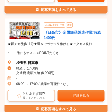
応募要項をすべて見る
31日以上のお仕事
派遣
《日高市》金属部品製造作業/時給
1400円
★駅チカ徒歩11分★週５でガッツリ稼げる★アクセス良好
*…──他にもオススメPOINTたくさ...
埼玉県 日高市
時給： 1,400円
交通費 定額支給 (8,000円)
-
08:00 ～ 17:00 / 残業の可能性 : なし
とりあえず保存
詳細を見る
後でまとめてみる
応募要項をすべて見る