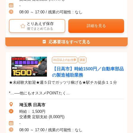
-
08:00 ～ 17:00 / 残業の可能性 : なし
とりあえず保存
詳細を見る
後でまとめてみる
応募要項をすべて見る
31日以上のお仕事
派遣
【日高市】時給1500円／自動車部品
の製造補助業務
★未経験大歓迎★週５日でガッツリ稼げる★駅チカ徒歩１１分
*…──他にもオススメPOINTたく...
埼玉県 日高市
時給： 1,500円
交通費 定額支給 (8,000円)
-
08:00 ～ 17:00 / 残業の可能性 : なし