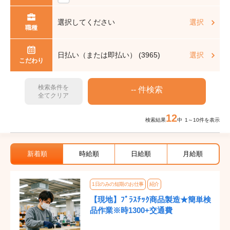
選択してください
選択
職種
日払い（または即払い） (3965)
選択
こだわり
検索条件を
全てクリア
12
検索結果
中 1～10件を表示
新着順
時給順
日給順
月給順
1日のみの短期のお仕事
紹介
【現地】ﾌﾟﾗｽﾁｯｸ商品製造★簡単検
品作業※時1300+交通費