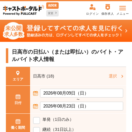
南関東
変更
ログイン
保存求人
メニュー
日高市の日払い（または即払い）の
バイト・ア
ルバイト求人情報
日高市 (18)
選択
エリア
〜
日付
単発（1日のみ）
働く期間
継続（31日以上）