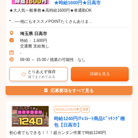
★時給1600円★日高市
★大人気一般事務★高時給1600円★車通勤OK
*…──他にもオススメPOINTたくさんありま...
埼玉県 日高市
時給： 1,600円
交通費 支給無し
-
09:00 ～ 15:00 / 残業の可能性 : なし
とりあえず保存
詳細を見る
後でまとめてみる
応募要項をすべて見る
31日以上のお仕事
派遣
時給1240円/ﾁｮｺﾚｰﾄ商品ﾋﾟｯｷﾝｸﾞ梱
包【日高市】
初心者でもできる！！！超カンタン作業で時給1240円