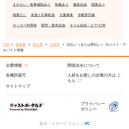
まかない・食事補助あり
制服あり
服装自由
残業あり
残業なし
友達と応募歓迎
大量募集
冷暖房完備
ロッカー利用有
髪型・髪色自由
ネイル自由・ピアスOK
TOP
南関東
埼玉県
日高市
日払い（または即払い） のバイト・ア
ルバイト情報
企業情報
関係法令について
各種許認可
人材をお探しの企業の方は
こ
ちら
サイトマップ
プライバシー
ポリシー
表示：スマートフォン |
PC