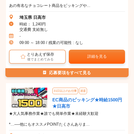
あの有名なチョコレート商品をピッキングや...
埼玉県 日高市
時給： 1,240円
交通費 支給無し
-
09:00 ～ 18:00 / 残業の可能性 : なし
とりあえず保存
詳細を見る
後でまとめてみる
応募要項をすべて見る
31日以上のお仕事
派遣
EC商品のピッキング★時給1500円
★日高市
★大人気事務作業★誰でも簡単作業★未経験大歓迎
*…──他にもオススメPOINTたくさんありま...