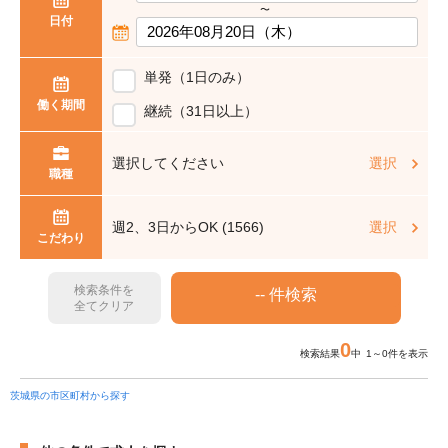
〜
日付
単発（1日のみ）
働く期間
継続（31日以上）
選択してください
選択
職種
週2、3日からOK (1566)
選択
こだわり
検索条件を
全てクリア
0
検索結果
中 1～0件を表示
茨城県の市区町村から探す