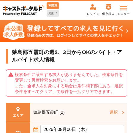
南関東
変更
ログイン
保存求人
メニュー
猿島郡五霞町の週2、3日からOKの
バイト・ア
ルバイト求人情報
検索条件に該当する求人がありませんでした。検索条件を
変更して再度検索をお願いします。
また、全求人を対象にする場合は条件欄下部にある「選択
条件をすべてクリア」で条件を一括クリアできます。
猿島郡五霞町 (2)
選択
エリア