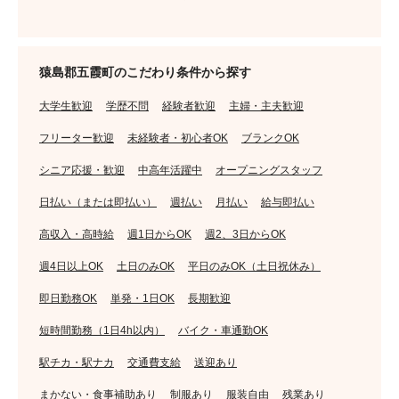
猿島郡五霞町のこだわり条件から探す
大学生歓迎
学歴不問
経験者歓迎
主婦・主夫歓迎
フリーター歓迎
未経験者・初心者OK
ブランクOK
シニア応援・歓迎
中高年活躍中
オープニングスタッフ
日払い（または即払い）
週払い
月払い
給与即払い
高収入・高時給
週1日からOK
週2、3日からOK
週4日以上OK
土日のみOK
平日のみOK（土日祝休み）
即日勤務OK
単発・1日OK
長期歓迎
短時間勤務（1日4h以内）
バイク・車通勤OK
駅チカ・駅ナカ
交通費支給
送迎あり
まかない・食事補助あり
制服あり
服装自由
残業あり