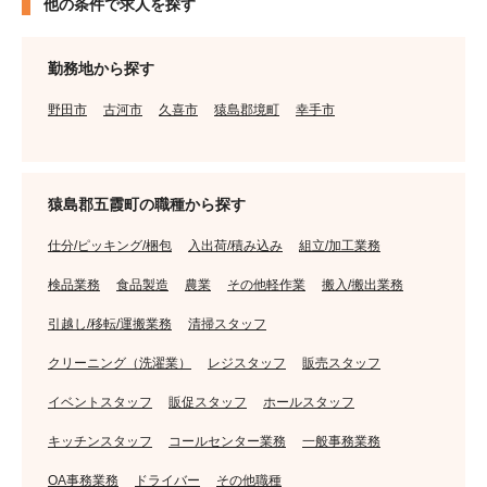
他の条件で求人を探す
勤務地から探す
野田市
古河市
久喜市
猿島郡境町
幸手市
猿島郡五霞町の職種から探す
仕分/ピッキング/梱包
入出荷/積み込み
組立/加工業務
検品業務
食品製造
農業
その他軽作業
搬入/搬出業務
引越し/移転/運搬業務
清掃スタッフ
クリーニング（洗濯業）
レジスタッフ
販売スタッフ
イベントスタッフ
販促スタッフ
ホールスタッフ
キッチンスタッフ
コールセンター業務
一般事務業務
OA事務業務
ドライバー
その他職種