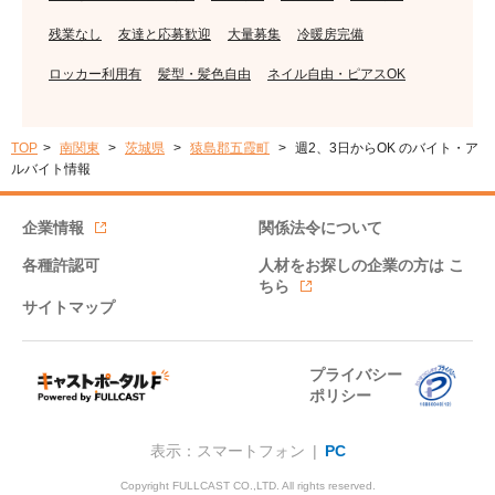
残業なし
友達と応募歓迎
大量募集
冷暖房完備
ロッカー利用有
髪型・髪色自由
ネイル自由・ピアスOK
TOP
南関東
茨城県
猿島郡五霞町
週2、3日からOK のバイト・ア
ルバイト情報
企業情報
関係法令について
各種許認可
人材をお探しの企業の方は
こ
ちら
サイトマップ
プライバシー
ポリシー
表示：スマートフォン |
PC
Copyright FULLCAST CO.,LTD. All rights reserved.