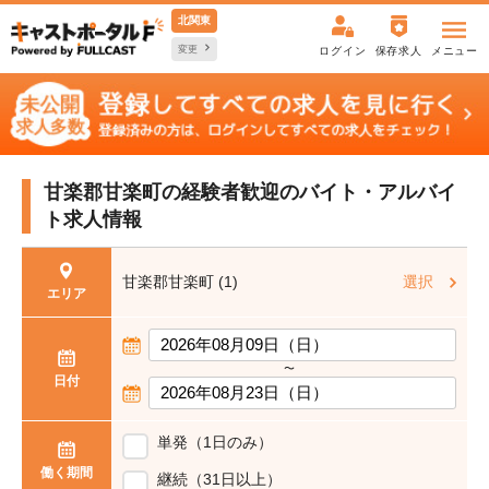
北関東
変更
ログイン
保存求人
メニュー
甘楽郡甘楽町の経験者歓迎の
バイト・アルバイ
ト求人情報
甘楽郡甘楽町 (1)
選択
エリア
〜
日付
単発（1日のみ）
働く期間
継続（31日以上）