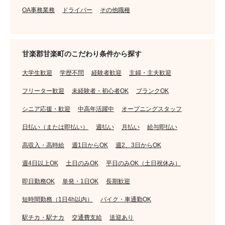
OA事務業務
ドライバー
その他職種
甘楽郡甘楽町のこだわり条件から探す
大学生歓迎
学歴不問
経験者歓迎
主婦・主夫歓迎
フリーター歓迎
未経験者・初心者OK
ブランクOK
シニア応援・歓迎
中高年活躍中
オープニングスタッフ
日払い（または即払い）
週払い
月払い
給与即払い
高収入・高時給
週1日からOK
週2、3日からOK
週4日以上OK
土日のみOK
平日のみOK（土日祝休み）
即日勤務OK
単発・1日OK
長期歓迎
短時間勤務（1日4h以内）
バイク・車通勤OK
駅チカ・駅ナカ
交通費支給
送迎あり