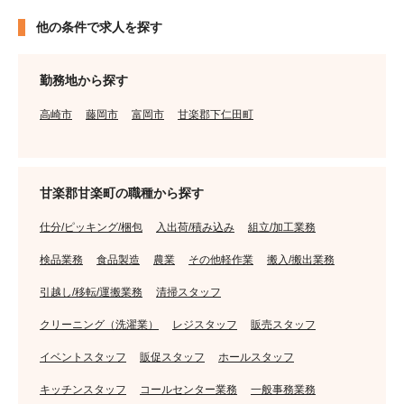
他の条件で求人を探す
勤務地から探す
高崎市
藤岡市
富岡市
甘楽郡下仁田町
甘楽郡甘楽町の職種から探す
仕分/ピッキング/梱包
入出荷/積み込み
組立/加工業務
検品業務
食品製造
農業
その他軽作業
搬入/搬出業務
引越し/移転/運搬業務
清掃スタッフ
クリーニング（洗濯業）
レジスタッフ
販売スタッフ
イベントスタッフ
販促スタッフ
ホールスタッフ
キッチンスタッフ
コールセンター業務
一般事務業務