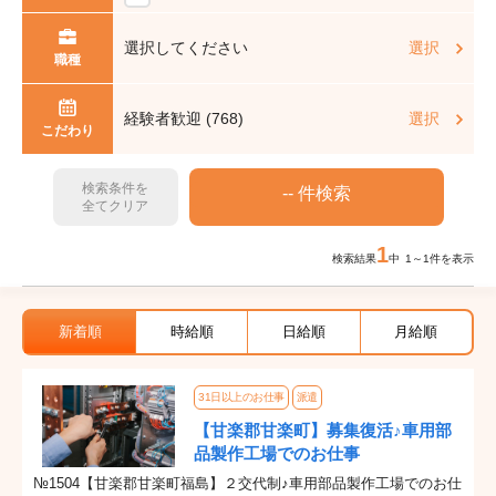
選択してください
選択
職種
経験者歓迎 (768)
選択
こだわり
検索条件を
全てクリア
1
検索結果
中 1～1件を表示
新着順
時給順
日給順
月給順
31日以上のお仕事
派遣
【甘楽郡甘楽町】募集復活♪車用部
品製作工場でのお仕事
№1504【甘楽郡甘楽町福島】２交代制♪車用部品製作工場でのお仕