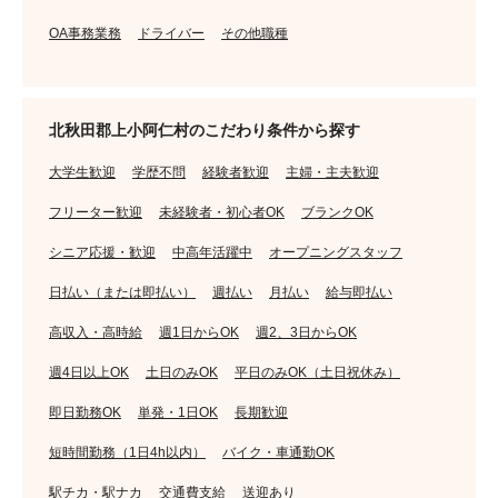
OA事務業務
ドライバー
その他職種
北秋田郡上小阿仁村のこだわり条件から探す
大学生歓迎
学歴不問
経験者歓迎
主婦・主夫歓迎
フリーター歓迎
未経験者・初心者OK
ブランクOK
シニア応援・歓迎
中高年活躍中
オープニングスタッフ
日払い（または即払い）
週払い
月払い
給与即払い
高収入・高時給
週1日からOK
週2、3日からOK
週4日以上OK
土日のみOK
平日のみOK（土日祝休み）
即日勤務OK
単発・1日OK
長期歓迎
短時間勤務（1日4h以内）
バイク・車通勤OK
駅チカ・駅ナカ
交通費支給
送迎あり