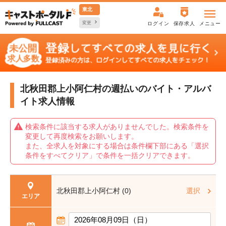
東北
変更
ログイン
保存求人
メニュー
北秋田郡上小阿仁村の週払いの
バイト・アルバ
イト求人情報
検索条件に該当する求人がありませんでした。検索条件を
変更して再度検索をお願いします。
また、全求人を対象にする場合は条件欄下部にある「選択
条件をすべてクリア」で条件を一括クリアできます。
北秋田郡上小阿仁村 (0)
選択
エリア