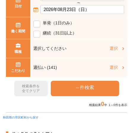
〜
日付
単発（1日のみ）
働く期間
継続（31日以上）
選択してください
選択
職種
週払い (141)
選択
こだわり
検索条件を
全てクリア
0
検索結果
中 1～0件を表示
秋田県の市区町村から探す