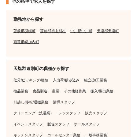
他の条件で求人を探す
勤務地から探す
苫前郡羽幌町
苫前郡初山別村
中川郡中川町
天塩郡天塩町
雨竜郡幌加内町
天塩郡遠別町の職種から探す
仕分/ピッキング/梱包
入出荷/積み込み
組立/加工業務
検品業務
食品製造
農業
その他軽作業
搬入/搬出業務
引越し/移転/運搬業務
清掃スタッフ
クリーニング（洗濯業）
レジスタッフ
販売スタッフ
イベントスタッフ
販促スタッフ
ホールスタッフ
キッチンスタッフ
コールセンター業務
一般事務業務