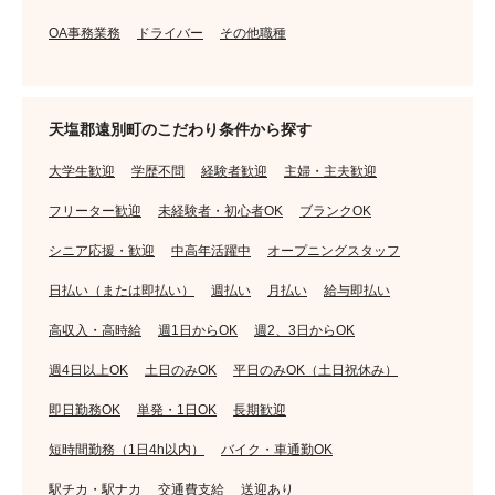
OA事務業務
ドライバー
その他職種
天塩郡遠別町のこだわり条件から探す
大学生歓迎
学歴不問
経験者歓迎
主婦・主夫歓迎
フリーター歓迎
未経験者・初心者OK
ブランクOK
シニア応援・歓迎
中高年活躍中
オープニングスタッフ
日払い（または即払い）
週払い
月払い
給与即払い
高収入・高時給
週1日からOK
週2、3日からOK
週4日以上OK
土日のみOK
平日のみOK（土日祝休み）
即日勤務OK
単発・1日OK
長期歓迎
短時間勤務（1日4h以内）
バイク・車通勤OK
駅チカ・駅ナカ
交通費支給
送迎あり