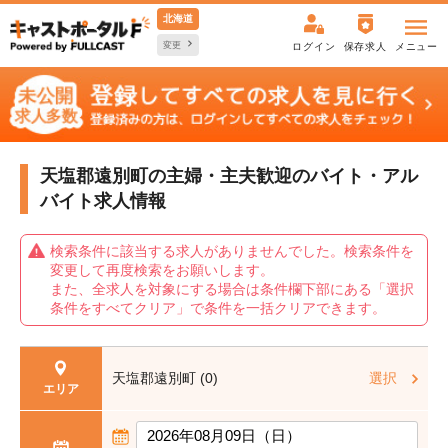
北海道
変更
ログイン
保存求人
メニュー
天塩郡遠別町の主婦・主夫歓迎の
バイト・アル
バイト求人情報
検索条件に該当する求人がありませんでした。検索条件を
変更して再度検索をお願いします。
また、全求人を対象にする場合は条件欄下部にある「選択
条件をすべてクリア」で条件を一括クリアできます。
天塩郡遠別町 (0)
選択
エリア