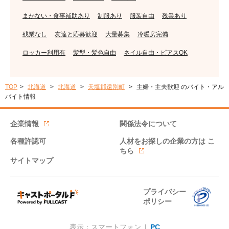
まかない・食事補助あり
制服あり
服装自由
残業あり
残業なし
友達と応募歓迎
大量募集
冷暖房完備
ロッカー利用有
髪型・髪色自由
ネイル自由・ピアスOK
TOP
北海道
北海道
天塩郡遠別町
主婦・主夫歓迎 のバイト・アル
バイト情報
企業情報
関係法令について
各種許認可
人材をお探しの企業の方は
こ
ちら
サイトマップ
プライバシー
ポリシー
表示：スマートフォン |
PC