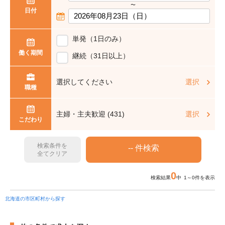
〜
日付
単発（1日のみ）
働く期間
継続（31日以上）
選択してください
選択
職種
主婦・主夫歓迎 (431)
選択
こだわり
検索条件を
全てクリア
0
検索結果
中 1～0件を表示
北海道の市区町村から探す