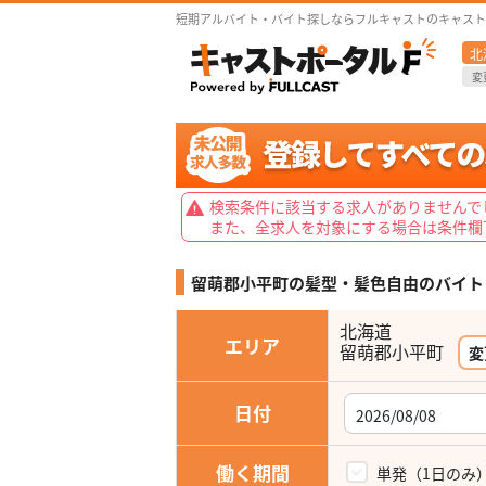
短期アルバイト・バイト探しならフルキャストのキャスト
北
変
検索条件に該当する求人がありませんで
また、全求人を対象にする場合は条件欄
留萌郡小平町の髪型・髪色自由の
バイト
北海道
エリア
変
日付
働く期間
単発（1日のみ