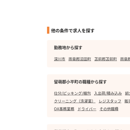
他の条件で求人を探す
勤務地から探す
深川市
雨竜郡沼田町
苫前郡苫前町
雨竜
留萌郡小平町の職種から探す
仕分/ピッキング/梱包
入出荷/積み込み
組
クリーニング（洗濯業）
レジスタッフ
販
OA事務業務
ドライバー
その他職種