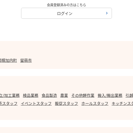
会員登録済みの方はこちら
ログイン
郡幌加内町
留萌市
立/加工業務
検品業務
食品製造
農業
その他軽作業
搬入/搬出業務
引越
売スタッフ
イベントスタッフ
販促スタッフ
ホールスタッフ
キッチンス