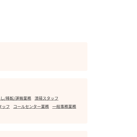
し/移転/運搬業務
清掃スタッフ
タッフ
コールセンター業務
一般事務業務