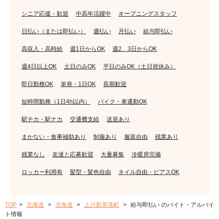
シニア応援・歓迎
中高年活躍中
オープニングスタッフ
日払い（または即払い）
週払い
月払い
給与即払い
高収入・高時給
週1日からOK
週2、3日からOK
週4日以上OK
土日のみOK
平日のみOK（土日祝休み）
即日勤務OK
単発・1日OK
長期歓迎
短時間勤務（1日4h以内）
バイク・車通勤OK
駅チカ・駅ナカ
交通費支給
送迎あり
まかない・食事補助あり
制服あり
服装自由
残業あり
残業なし
友達と応募歓迎
大量募集
冷暖房完備
ロッカー利用有
髪型・髪色自由
ネイル自由・ピアスOK
TOP
北海道
北海道
上川郡美瑛町
給与即払い のバイト・アルバイ
ト情報