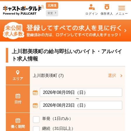
北海道
変更
ログイン
保存求人
メニュー
上川郡美瑛町の給与即払いの
バイト・アルバイ
ト求人情報
上川郡美瑛町 (7)
選択
エリア
〜
日付
単発（1日のみ）
働く期間
継続（31日以上）