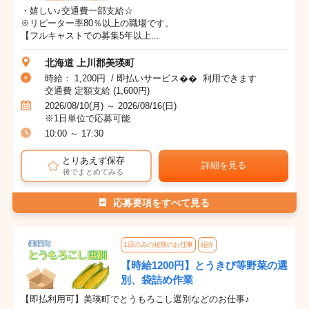
・嬉しい♪交通費一部支給☆
※リピーター率80％以上の職場です。
【フルキャストでの募集5年以上...
北海道 上川郡美瑛町
時給： 1,200円 / 即払いサービス�� 利用できます
交通費 定額支給 (1,600円)
2026/08/10(月) ～ 2026/08/16(日)
※1日単位で応募可能
10:00 ～ 17:30
とりあえず保存
詳細を見る
後でまとめてみる
応募要項をすべて見る
1日のみの短期のお仕事
紹介
【時給1200円】とうきび等野菜の選
別、袋詰め作業
【即払利用可】美瑛町でとうもろこし選別などのお仕事♪