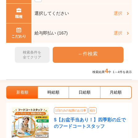
選択してください
選択
職種
給与即払い (167)
選択
こだわり
検索条件を
全てクリア
4
検索結果
中 1～4件を表示
新着順
時給順
日給順
月給順
1日のみの短期のお仕事
紹介
$【お盆手当あり！】四季彩の丘で
のフードコートスタッフ