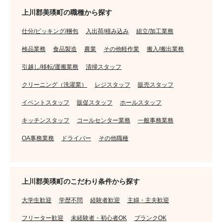
上川郡美瑛町の職種から探す
仕分/ピッキング/梱包
入出荷/積み込み
組立/加工業務
検品業務
食品製造
農業
その他軽作業
搬入/搬出業務
引越し/移転/運搬業務
清掃スタッフ
クリーニング（洗濯業）
レジスタッフ
販売スタッフ
イベントスタッフ
販促スタッフ
ホールスタッフ
キッチンスタッフ
コールセンター業務
一般事務業務
OA事務業務
ドライバー
その他職種
上川郡美瑛町のこだわり条件から探す
大学生歓迎
学歴不問
経験者歓迎
主婦・主夫歓迎
フリーター歓迎
未経験者・初心者OK
ブランクOK