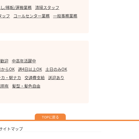
し/移転/運搬業務
清掃スタッフ
タッフ
コールセンター業務
一般事務業務
・歓迎
中高年活躍中
日からOK
週4日以上OK
土日のみOK
チカ・駅ナカ
交通費支給
送迎あり
利用有
髪型・髪色自由
TOPに戻る
サイトマップ