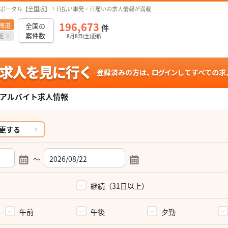
ポータル【全国版】！日払い単発・日雇いの求人情報が満載
196,673
海道
全国の
件
案件数
更
8月8日(土)更新
アルバイト求人情報
更する
～
）
継続（31日以上）
午前
午後
夕勤