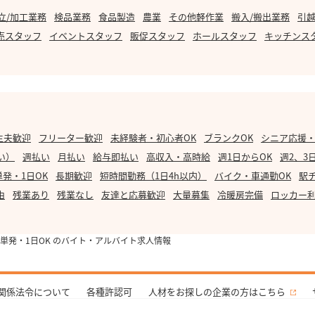
立/加工業務
検品業務
食品製造
農業
その他軽作業
搬入/搬出業務
引越
売スタッフ
イベントスタッフ
販促スタッフ
ホールスタッフ
キッチンス
主夫歓迎
フリーター歓迎
未経験者・初心者OK
ブランクOK
シニア応援
い）
週払い
月払い
給与即払い
高収入・高時給
週1日からOK
週2、3
単発・1日OK
長期歓迎
短時間勤務（1日4h以内）
バイク・車通勤OK
駅
由
残業あり
残業なし
友達と応募歓迎
大量募集
冷暖房完備
ロッカー
単発・1日OK のバイト・アルバイト求人情報
関係法令について
各種許認可
人材をお探しの企業の方はこちら