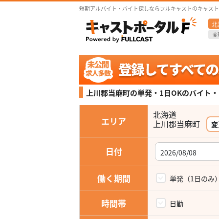
短期アルバイト・バイト探しならフルキャストのキャスト
北
変
上川郡当麻町の単発・1日OKの
バイト・
北海道
エリア
上川郡当麻町
変
日付
働く期間
単発（1日のみ
時間帯
日勤