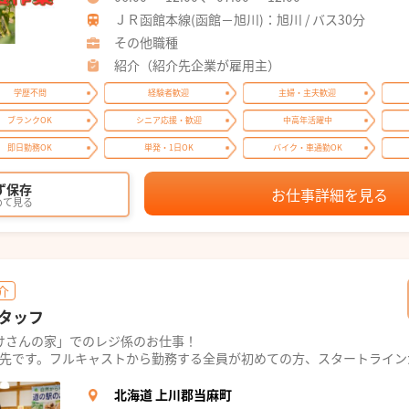
ＪＲ函館本線(函館－旭川)：旭川 / バス30分
その他職種
紹介（紹介先企業が雇用主）
学歴不問
経験者歓迎
主婦・主夫歓迎
ブランクOK
シニア応援・歓迎
中高年活躍中
即日勤務OK
単発・1日OK
バイク・車通勤OK
ず保存
お仕事詳細を見る
めて見る
介
タッフ
けさんの家」でのレジ係のお仕事！
業先です。フルキャストから勤務する全員が初めての方、スタートライン
北海道 上川郡当麻町