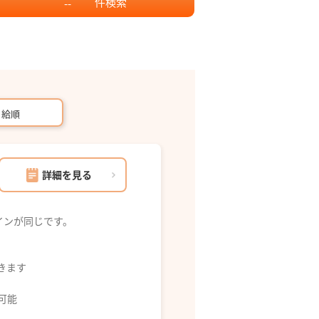
件
検索
--
月給順
詳細を見る
インが同じです。
できます
募可能