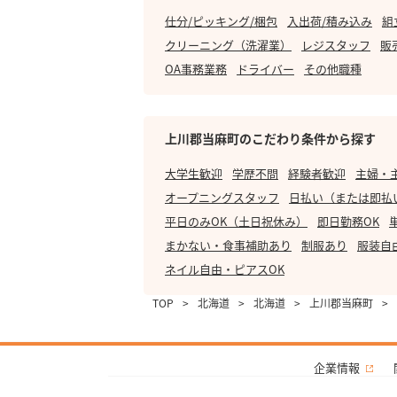
仕分/ピッキング/梱包
入出荷/積み込み
組
クリーニング（洗濯業）
レジスタッフ
販
OA事務業務
ドライバー
その他職種
上川郡当麻町のこだわり条件から探す
大学生歓迎
学歴不問
経験者歓迎
主婦・
オープニングスタッフ
日払い（または即払
平日のみOK（土日祝休み）
即日勤務OK
まかない・食事補助あり
制服あり
服装自
ネイル自由・ピアスOK
TOP
>
北海道
>
北海道
>
上川郡当麻町
>
企業情報