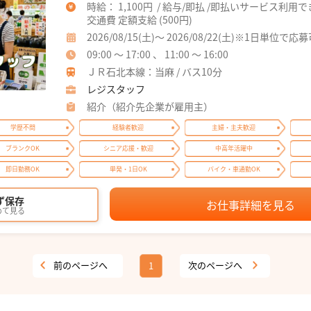
時給： 1,100円 / 給与/即払 /即払いサービス利用
交通費 定額支給 (500円)
2026/08/15(土)～ 2026/08/22(土)※1日単位で応
09:00 ～ 17:00 、 11:00 ～ 16:00
ＪＲ石北本線：当麻 / バス10分
レジスタッフ
紹介（紹介先企業が雇用主）
学歴不問
経験者歓迎
主婦・主夫歓迎
ブランクOK
シニア応援・歓迎
中高年活躍中
即日勤務OK
単発・1日OK
バイク・車通勤OK
ず保存
お仕事詳細を見る
めて見る
前のページへ
次のページへ
1