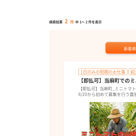
2
件
検索結果
中
1
～
2
件を表示
新着順
1日のみの短期のお仕事
紹
【即払可】当麻町でのミ
【即払可】当麻町_ミニトマ
8/20から初めて募集を行う