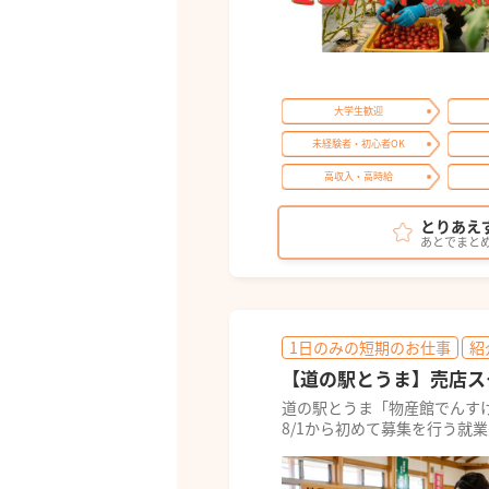
大学生歓迎
未経験者・初心者OK
高収入・高時給
とりあえ
あとでまと
1日のみの短期のお仕事
紹
【道の駅とうま】売店ス
道の駅とうま「物産館でんす
8/1から初めて募集を行う就