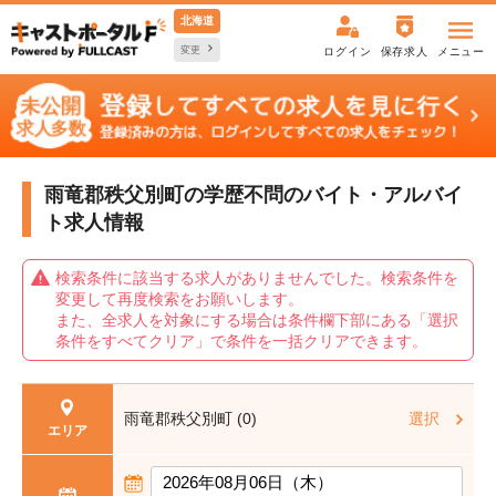
北海道
変更
ログイン
保存求人
メニュー
雨竜郡秩父別町の学歴不問の
バイト・アルバイ
ト求人情報
検索条件に該当する求人がありませんでした。検索条件を
変更して再度検索をお願いします。
また、全求人を対象にする場合は条件欄下部にある「選択
条件をすべてクリア」で条件を一括クリアできます。
雨竜郡秩父別町 (0)
選択
エリア