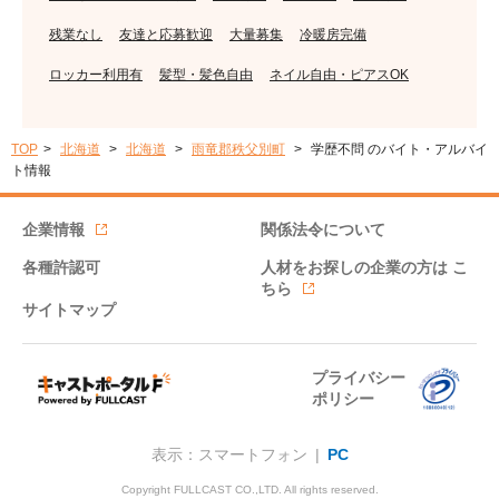
残業なし
友達と応募歓迎
大量募集
冷暖房完備
ロッカー利用有
髪型・髪色自由
ネイル自由・ピアスOK
TOP
北海道
北海道
雨竜郡秩父別町
学歴不問 のバイト・アルバイ
ト情報
企業情報
関係法令について
各種許認可
人材をお探しの企業の方は
こ
ちら
サイトマップ
プライバシー
ポリシー
表示：スマートフォン |
PC
Copyright FULLCAST CO.,LTD. All rights reserved.