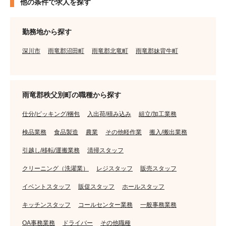
他の条件で求人を探す
勤務地から探す
深川市
雨竜郡沼田町
雨竜郡北竜町
雨竜郡妹背牛町
雨竜郡秩父別町の職種から探す
仕分/ピッキング/梱包
入出荷/積み込み
組立/加工業務
検品業務
食品製造
農業
その他軽作業
搬入/搬出業務
引越し/移転/運搬業務
清掃スタッフ
クリーニング（洗濯業）
レジスタッフ
販売スタッフ
イベントスタッフ
販促スタッフ
ホールスタッフ
キッチンスタッフ
コールセンター業務
一般事務業務
OA事務業務
ドライバー
その他職種