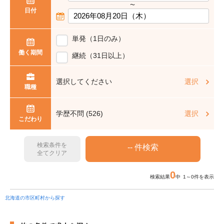
〜
日付
単発（1日のみ）
働く期間
継続（31日以上）
選択してください
選択
職種
学歴不問 (526)
選択
こだわり
検索条件を
全てクリア
0
検索結果
中 1～0件を表示
北海道の市区町村から探す