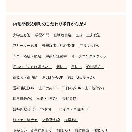
雨竜郡秩父別町のこだわり条件から探す
大学生歓迎
学歴不問
経験者歓迎
主婦・主夫歓迎
フリーター歓迎
未経験者・初心者OK
ブランクOK
シニア応援・歓迎
中高年活躍中
オープニングスタッフ
日払い（または即払い）
週払い
月払い
給与即払い
高収入・高時給
週1日からOK
週2、3日からOK
週4日以上OK
土日のみOK
平日のみOK（土日祝休み）
即日勤務OK
単発・1日OK
長期歓迎
短時間勤務（1日4h以内）
バイク・車通勤OK
駅チカ・駅ナカ
交通費支給
送迎あり
まかない・食事補助あり
制服あり
服装自由
残業あり