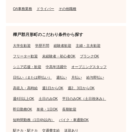
OA事務業務
ドライバー
その他職種
樺戸郡月形町のこだわり条件から探す
大学生歓迎
学歴不問
経験者歓迎
主婦・主夫歓迎
フリーター歓迎
未経験者・初心者OK
ブランクOK
シニア応援・歓迎
中高年活躍中
オープニングスタッフ
日払い（または即払い）
週払い
月払い
給与即払い
高収入・高時給
週1日からOK
週2、3日からOK
週4日以上OK
土日のみOK
平日のみOK（土日祝休み）
即日勤務OK
単発・1日OK
長期歓迎
短時間勤務（1日4h以内）
バイク・車通勤OK
駅チカ・駅ナカ
交通費支給
送迎あり