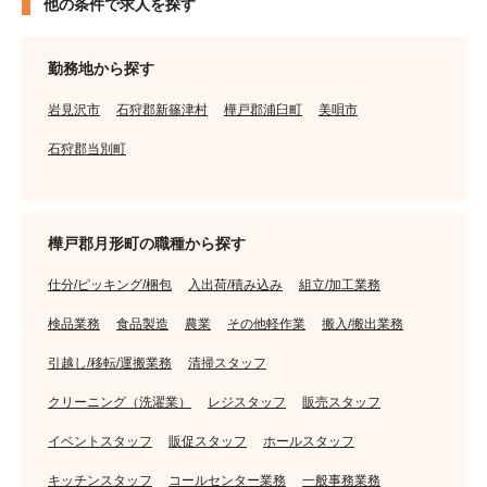
他の条件で求人を探す
勤務地から探す
岩見沢市
石狩郡新篠津村
樺戸郡浦臼町
美唄市
石狩郡当別町
樺戸郡月形町の職種から探す
仕分/ピッキング/梱包
入出荷/積み込み
組立/加工業務
検品業務
食品製造
農業
その他軽作業
搬入/搬出業務
引越し/移転/運搬業務
清掃スタッフ
クリーニング（洗濯業）
レジスタッフ
販売スタッフ
イベントスタッフ
販促スタッフ
ホールスタッフ
キッチンスタッフ
コールセンター業務
一般事務業務