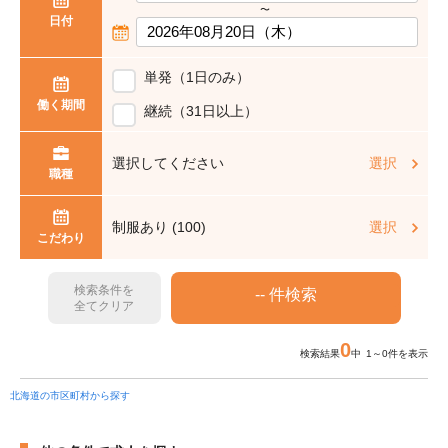
〜
日付
単発（1日のみ）
働く期間
継続（31日以上）
選択してください
選択
職種
制服あり (100)
選択
こだわり
検索条件を
全てクリア
0
検索結果
中 1～0件を表示
北海道の市区町村から探す