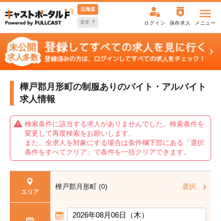
北海道
変更
ログイン
保存求人
メニュー
樺戸郡月形町の制服ありの
バイト・アルバイト
求人情報
検索条件に該当する求人がありませんでした。検索条件を
変更して再度検索をお願いします。
また、全求人を対象にする場合は条件欄下部にある「選択
条件をすべてクリア」で条件を一括クリアできます。
樺戸郡月形町 (0)
選択
エリア