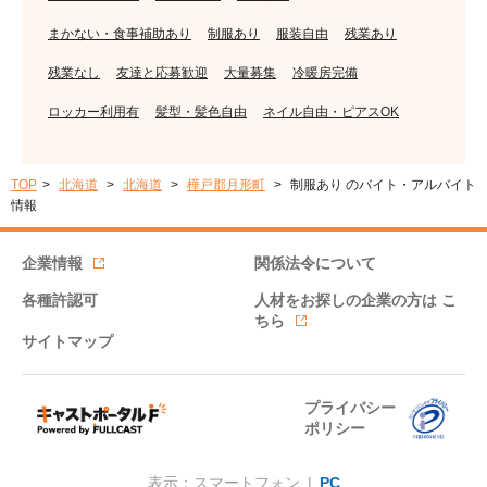
まかない・食事補助あり
制服あり
服装自由
残業あり
残業なし
友達と応募歓迎
大量募集
冷暖房完備
ロッカー利用有
髪型・髪色自由
ネイル自由・ピアスOK
TOP
北海道
北海道
樺戸郡月形町
制服あり のバイト・アルバイト
情報
企業情報
関係法令について
各種許認可
人材をお探しの企業の方は
こ
ちら
サイトマップ
プライバシー
ポリシー
表示：スマートフォン |
PC