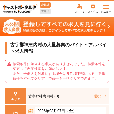
北海道
変更
ログイン
保存求人
メニュー
古宇郡神恵内村の大量募集の
バイト・アルバイ
ト求人情報
検索条件に該当する求人がありませんでした。検索条件を
変更して再度検索をお願いします。
また、全求人を対象にする場合は条件欄下部にある「選択
条件をすべてクリア」で条件を一括クリアできます。
古宇郡神恵内村 (0)
選択
エリア