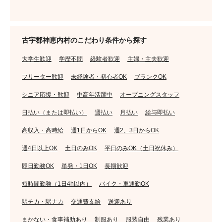
古宇郡神恵内村のこだわり条件から探す
大学生歓迎
学歴不問
経験者歓迎
主婦・主夫歓迎
フリーター歓迎
未経験者・初心者OK
ブランクOK
シニア応援・歓迎
中高年活躍中
オープニングスタッフ
日払い（または即払い）
週払い
月払い
給与即払い
高収入・高時給
週1日からOK
週2、3日からOK
週4日以上OK
土日のみOK
平日のみOK（土日祝休み）
即日勤務OK
単発・1日OK
長期歓迎
短時間勤務（1日4h以内）
バイク・車通勤OK
駅チカ・駅ナカ
交通費支給
送迎あり
まかない・食事補助あり
制服あり
服装自由
残業あり