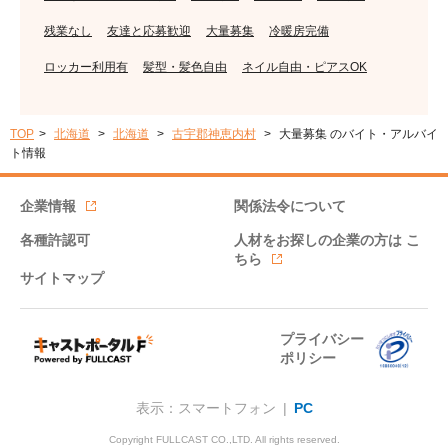
残業なし
友達と応募歓迎
大量募集
冷暖房完備
ロッカー利用有
髪型・髪色自由
ネイル自由・ピアスOK
TOP
北海道
北海道
古宇郡神恵内村
大量募集 のバイト・アルバイ
ト情報
企業情報
関係法令について
各種許認可
人材をお探しの企業の方は
こ
ちら
サイトマップ
プライバシー
ポリシー
表示：スマートフォン |
PC
Copyright FULLCAST CO.,LTD. All rights reserved.