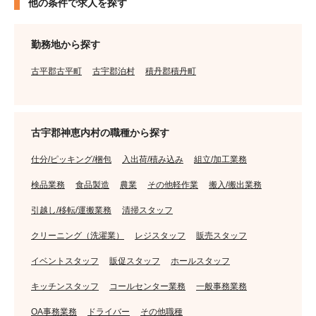
他の条件で求人を探す
勤務地から探す
古平郡古平町
古宇郡泊村
積丹郡積丹町
古宇郡神恵内村の職種から探す
仕分/ピッキング/梱包
入出荷/積み込み
組立/加工業務
検品業務
食品製造
農業
その他軽作業
搬入/搬出業務
引越し/移転/運搬業務
清掃スタッフ
クリーニング（洗濯業）
レジスタッフ
販売スタッフ
イベントスタッフ
販促スタッフ
ホールスタッフ
キッチンスタッフ
コールセンター業務
一般事務業務
OA事務業務
ドライバー
その他職種