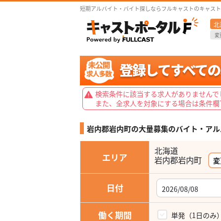
短期アルバイト・バイト探しならフルキャストのキャスト
北
変
検索条件に該当する求人がありませんで
また、全求人を対象にする場合は条件欄
岩内郡岩内町の大量募集の
バイト・アル
北海道
エリア
岩内郡岩内町
変
日付
働く期間
単発（1日のみ