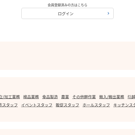
会員登録済みの方はこちら
ログイン
立/加工業務
検品業務
食品製造
農業
その他軽作業
搬入/搬出業務
引越
売スタッフ
イベントスタッフ
販促スタッフ
ホールスタッフ
キッチンス