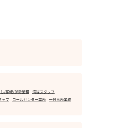
し/移転/運搬業務
清掃スタッフ
タッフ
コールセンター業務
一般事務業務