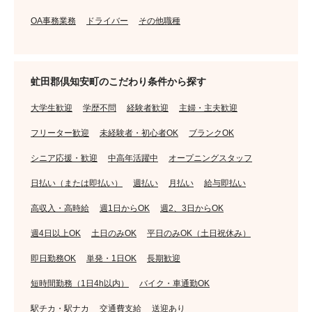
OA事務業務
ドライバー
その他職種
虻田郡倶知安町のこだわり条件から探す
大学生歓迎
学歴不問
経験者歓迎
主婦・主夫歓迎
フリーター歓迎
未経験者・初心者OK
ブランクOK
シニア応援・歓迎
中高年活躍中
オープニングスタッフ
日払い（または即払い）
週払い
月払い
給与即払い
高収入・高時給
週1日からOK
週2、3日からOK
週4日以上OK
土日のみOK
平日のみOK（土日祝休み）
即日勤務OK
単発・1日OK
長期歓迎
短時間勤務（1日4h以内）
バイク・車通勤OK
駅チカ・駅ナカ
交通費支給
送迎あり