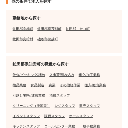
他の条件で求人を探す
勤務地から探す
虻田郡京極町
虻田郡喜茂別町
虻田郡ニセコ町
虻田郡真狩村
磯谷郡蘭越町
虻田郡倶知安町の職種から探す
仕分/ピッキング/梱包
入出荷/積み込み
組立/加工業務
検品業務
食品製造
農業
その他軽作業
搬入/搬出業務
引越し/移転/運搬業務
清掃スタッフ
クリーニング（洗濯業）
レジスタッフ
販売スタッフ
イベントスタッフ
販促スタッフ
ホールスタッフ
キッチンスタッフ
コールセンター業務
一般事務業務