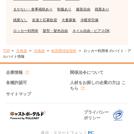
まかない・食事補助あり
制服あり
服装自由
残業あり
残業なし
友達と応募歓迎
大量募集
冷暖房完備
ロッカー利用有
髪型・髪色自由
ネイル自由・ピアスOK
TOP
北海道
北海道
虻田郡倶知安町
ロッカー利用有 のバイト・ア
ルバイト情報
企業情報
関係法令について
各種許認可
人材をお探しの企業の方は
こ
ちら
サイトマップ
プライバシー
ポリシー
表示：スマートフォン |
PC