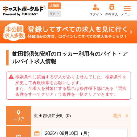
北海道
変更
ログイン
保存求人
メニュー
虻田郡倶知安町のロッカー利用有の
バイト・ア
ルバイト求人情報
検索条件に該当する求人がありませんでした。検索条件を
変更して再度検索をお願いします。
また、全求人を対象にする場合は条件欄下部にある「選択
条件をすべてクリア」で条件を一括クリアできます。
虻田郡倶知安町 (0)
選択
エリア