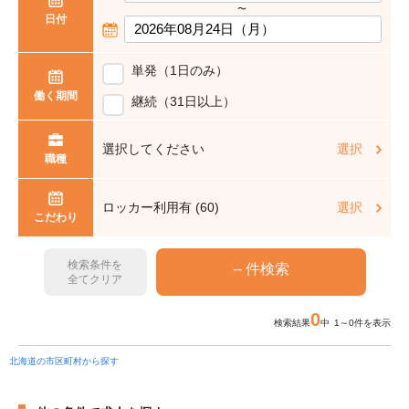
〜
日付
単発（1日のみ）
働く期間
継続（31日以上）
選択してください
選択
職種
ロッカー利用有 (60)
選択
こだわり
検索条件を
全てクリア
0
検索結果
中 1～0件を表示
北海道の市区町村から探す