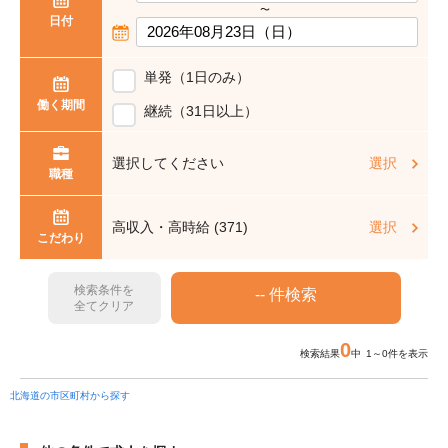
〜
日付
単発（1日のみ）
働く期間
継続（31日以上）
選択してください
選択
職種
高収入・高時給 (371)
選択
こだわり
検索条件を
全てクリア
0
検索結果
中 1～0件を表示
北海道の市区町村から探す