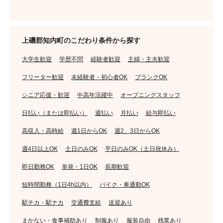
上磯郡知内町のこだわり条件から探す
大学生歓迎
学歴不問
経験者歓迎
主婦・主夫歓迎
フリーター歓迎
未経験者・初心者OK
ブランクOK
シニア応援・歓迎
中高年活躍中
オープニングスタッフ
日払い（または即払い）
週払い
月払い
給与即払い
高収入・高時給
週1日からOK
週2、3日からOK
週4日以上OK
土日のみOK
平日のみOK（土日祝休み）
即日勤務OK
単発・1日OK
長期歓迎
短時間勤務（1日4h以内）
バイク・車通勤OK
駅チカ・駅ナカ
交通費支給
送迎あり
まかない・食事補助あり
制服あり
服装自由
残業あり