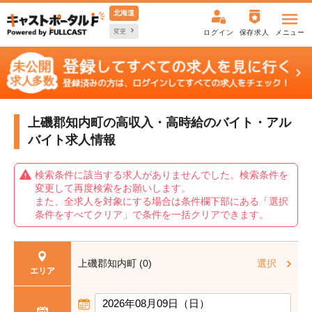
北海道
変更
ログイン
保存求人
メニュー
上磯郡知内町の高収入・高時給の
バイト・アル
バイト求人情報
検索条件に該当する求人がありませんでした。検索条件を
変更して再度検索をお願いします。
また、全求人を対象にする場合は条件欄下部にある「選択
条件をすべてクリア」で条件を一括クリアできます。
上磯郡知内町 (0)
選択
エリア