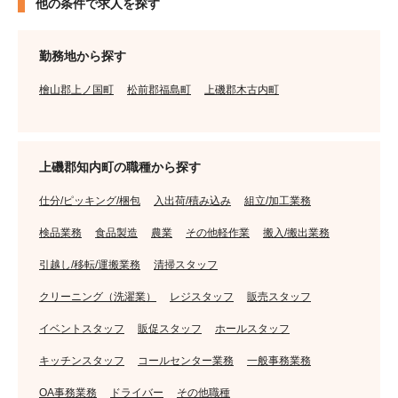
他の条件で求人を探す
勤務地から探す
檜山郡上ノ国町
松前郡福島町
上磯郡木古内町
上磯郡知内町の職種から探す
仕分/ピッキング/梱包
入出荷/積み込み
組立/加工業務
検品業務
食品製造
農業
その他軽作業
搬入/搬出業務
引越し/移転/運搬業務
清掃スタッフ
クリーニング（洗濯業）
レジスタッフ
販売スタッフ
イベントスタッフ
販促スタッフ
ホールスタッフ
キッチンスタッフ
コールセンター業務
一般事務業務
OA事務業務
ドライバー
その他職種