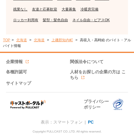
残業なし
友達と応募歓迎
大量募集
冷暖房完備
ロッカー利用有
髪型・髪色自由
ネイル自由・ピアスOK
TOP
北海道
北海道
上磯郡知内町
高収入・高時給 のバイト・アル
バイト情報
企業情報
関係法令について
各種許認可
人材をお探しの企業の方は
こ
ちら
サイトマップ
プライバシー
ポリシー
表示：スマートフォン |
PC
Copyright FULLCAST CO.,LTD. All rights reserved.