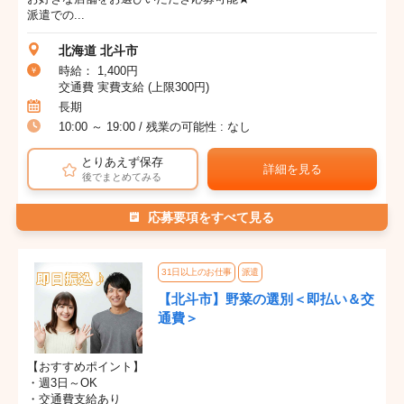
派遣での...
北海道 北斗市
時給： 1,400円
交通費 実費支給 (上限300円)
長期
10:00 ～ 19:00 / 残業の可能性 : なし
とりあえず保存
詳細を見る
後でまとめてみる
応募要項をすべて見る
31日以上のお仕事
派遣
【北斗市】野菜の選別＜即払い＆交
通費＞
【おすすめポイント】
・週3日～OK
・交通費支給あり