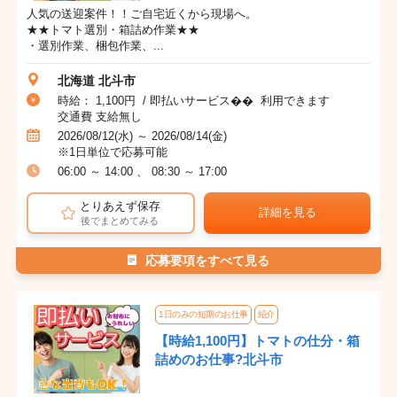
人気の送迎案件！！ご自宅近くから現場へ。
★★トマト選別・箱詰め作業★★
・選別作業、梱包作業、...
北海道 北斗市
時給： 1,100円 / 即払いサービス�� 利用できます
交通費 支給無し
2026/08/12(水) ～ 2026/08/14(金)
※1日単位で応募可能
06:00 ～ 14:00 、 08:30 ～ 17:00
とりあえず保存
詳細を見る
後でまとめてみる
応募要項をすべて見る
1日のみの短期のお仕事
紹介
【時給1,100円】トマトの仕分・箱
詰めのお仕事?北斗市