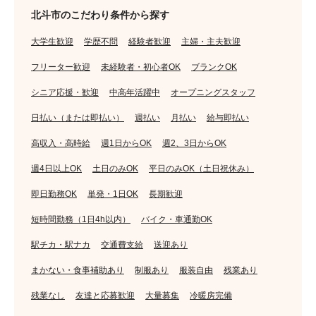
北斗市のこだわり条件から探す
大学生歓迎
学歴不問
経験者歓迎
主婦・主夫歓迎
フリーター歓迎
未経験者・初心者OK
ブランクOK
シニア応援・歓迎
中高年活躍中
オープニングスタッフ
日払い（または即払い）
週払い
月払い
給与即払い
高収入・高時給
週1日からOK
週2、3日からOK
週4日以上OK
土日のみOK
平日のみOK（土日祝休み）
即日勤務OK
単発・1日OK
長期歓迎
短時間勤務（1日4h以内）
バイク・車通勤OK
駅チカ・駅ナカ
交通費支給
送迎あり
まかない・食事補助あり
制服あり
服装自由
残業あり
残業なし
友達と応募歓迎
大量募集
冷暖房完備