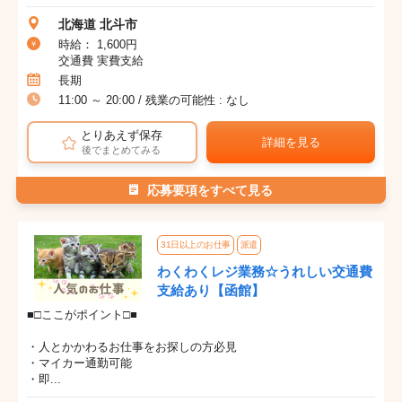
北海道 北斗市
時給： 1,600円
交通費 実費支給
長期
11:00 ～ 20:00 / 残業の可能性 : なし
とりあえず保存
詳細を見る
後でまとめてみる
応募要項をすべて見る
31日以上のお仕事
派遣
わくわくレジ業務☆うれしい交通費
支給あり【函館】
■□ここがポイント□■
・人とかかわるお仕事をお探しの方必見
・マイカー通勤可能
・即...