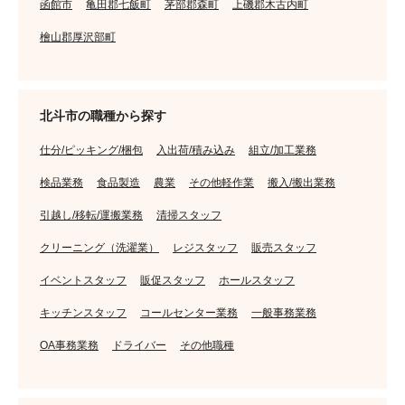
函館市
亀田郡七飯町
茅部郡森町
上磯郡木古内町
檜山郡厚沢部町
北斗市の職種から探す
仕分/ピッキング/梱包
入出荷/積み込み
組立/加工業務
検品業務
食品製造
農業
その他軽作業
搬入/搬出業務
引越し/移転/運搬業務
清掃スタッフ
クリーニング（洗濯業）
レジスタッフ
販売スタッフ
イベントスタッフ
販促スタッフ
ホールスタッフ
キッチンスタッフ
コールセンター業務
一般事務業務
OA事務業務
ドライバー
その他職種