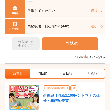
選択してください
選択
職種
未経験者・初心者OK (440)
選択
こだわり
検索条件を
全てクリア
6
検索結果
中 1～6件を表示
新着順
時給順
日給順
月給順
1日のみの短期のお仕事
紹介
※送迎【時給1,100円】トマトの仕
分・箱詰め作業