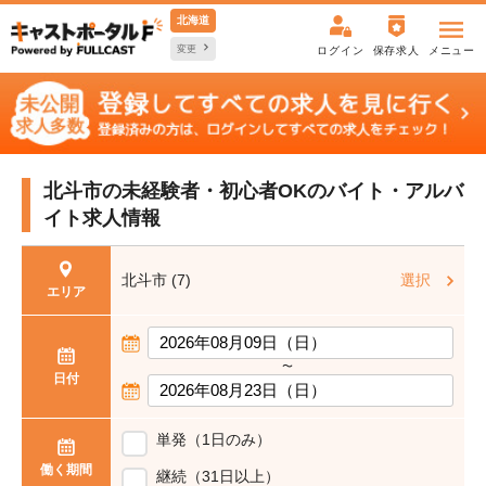
北海道
変更
ログイン
保存求人
メニュー
北斗市の未経験者・初心者OKの
バイト・アルバ
イト求人情報
北斗市 (7)
選択
エリア
〜
日付
単発（1日のみ）
働く期間
継続（31日以上）