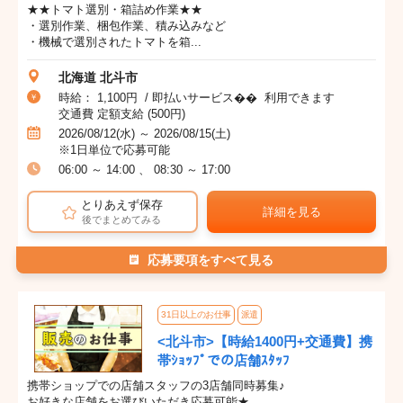
★★トマト選別・箱詰め作業★★
・選別作業、梱包作業、積み込みなど
・機械で選別されたトマトを箱...
北海道 北斗市
時給： 1,100円 / 即払いサービス�� 利用できます
交通費 定額支給 (500円)
2026/08/12(水) ～ 2026/08/15(土)
※1日単位で応募可能
06:00 ～ 14:00 、 08:30 ～ 17:00
とりあえず保存
詳細を見る
後でまとめてみる
応募要項をすべて見る
31日以上のお仕事
派遣
<北斗市>【時給1400円+交通費】携
帯ｼｮｯﾌﾟでの店舗ｽﾀｯﾌ
携帯ショップでの店舗スタッフの3店舗同時募集♪
お好きな店舗をお選びいただき応募可能★