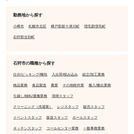
勤務地から探す
小樽市
札幌市北区
樺戸郡新十津川町
増毛郡増毛町
石狩郡当別町
石狩市の職種から探す
仕分/ピッキング/梱包
入出荷/積み込み
組立/加工業務
検品業務
食品製造
農業
その他軽作業
搬入/搬出業務
引越し/移転/運搬業務
清掃スタッフ
クリーニング（洗濯業）
レジスタッフ
販売スタッフ
イベントスタッフ
販促スタッフ
ホールスタッフ
キッチンスタッフ
コールセンター業務
一般事務業務