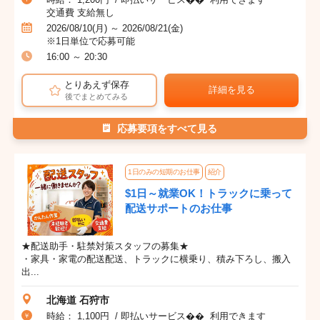
交通費 支給無し
2026/08/10(月) ～ 2026/08/21(金)
※1日単位で応募可能
16:00 ～ 20:30
とりあえず保存
詳細を見る
後でまとめてみる
応募要項をすべて見る
1日のみの短期のお仕事
紹介
$1日～就業OK！トラックに乗って
配送サポートのお仕事
★配送助手・駐禁対策スタッフの募集★
・家具・家電の配送配送、トラックに横乗り、積み下ろし、搬入
出...
北海道 石狩市
時給： 1,100円 / 即払いサービス�� 利用できます