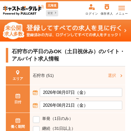
北海道
変更
ログイン
保存求人
メニュー
石狩市の平日のみOK（土日祝休み）の
バイト・
アルバイト求人情報
石狩市 (51)
選択
エリア
〜
日付
単発（1日のみ）
働く期間
継続（31日以上）