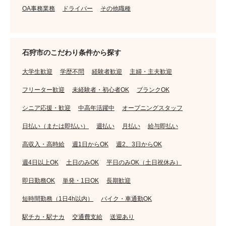
OA事務業務
ドライバー
その他職種
石狩市のこだわり条件から探す
大学生歓迎
学歴不問
経験者歓迎
主婦・主夫歓迎
フリーター歓迎
未経験者・初心者OK
ブランクOK
シニア応援・歓迎
中高年活躍中
オープニングスタッフ
日払い（または即払い）
週払い
月払い
給与即払い
高収入・高時給
週1日からOK
週2、3日からOK
週4日以上OK
土日のみOK
平日のみOK（土日祝休み）
即日勤務OK
単発・1日OK
長期歓迎
短時間勤務（1日4h以内）
バイク・車通勤OK
駅チカ・駅ナカ
交通費支給
送迎あり