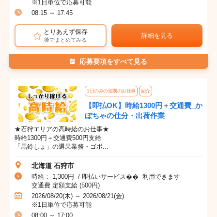
※1日単位で応募可能
08:15 ～ 17:45
とりあえず保存
詳細を見る
後でまとめてみる
応募要項をすべて見る
1日のみの短期のお仕事
紹介
【即払OK】時給1300円＋交通費_か
ぼちゃの仕分・出荷作業
★石狩エリアの高時給のお仕事★
時給1300円＋交通費500円支給
「馬鈴しょ」の選果業務・ゴボ...
北海道 石狩市
時給： 1,300円 / 即払いサービス�� 利用できます
交通費 定額支給 (500円)
2026/08/20(木) ～ 2026/08/21(金)
※1日単位で応募可能
08:00 ～ 17:00