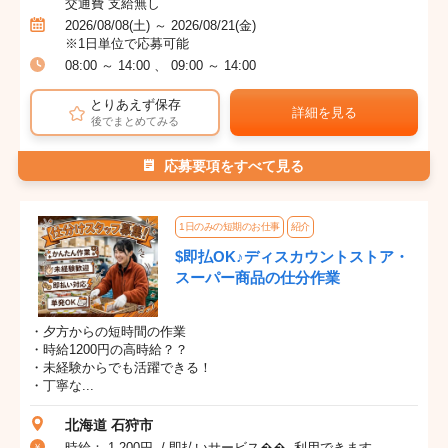
交通費 支給無し
2026/08/08(土) ～ 2026/08/21(金)
※1日単位で応募可能
08:00 ～ 14:00 、 09:00 ～ 14:00
とりあえず保存
詳細を見る
後でまとめてみる
応募要項をすべて見る
1日のみの短期のお仕事
紹介
$即払OK♪ディスカウントストア・
スーパー商品の仕分作業
・夕方からの短時間の作業
・時給1200円の高時給？？
・未経験からでも活躍できる！
・丁寧な...
北海道 石狩市
時給： 1,200円 / 即払いサービス�� 利用できます