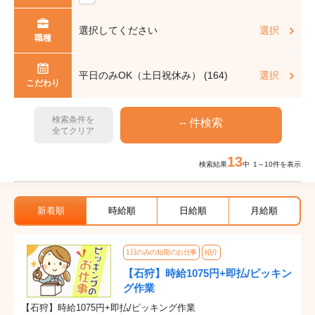
選択してください
選択
職種
平日のみOK（土日祝休み） (164)
選択
こだわり
検索条件を
全てクリア
13
検索結果
中 1～10件を表示
新着順
時給順
日給順
月給順
1日のみの短期のお仕事
紹介
【石狩】時給1075円+即払/ピッキン
グ作業
【石狩】時給1075円+即払/ピッキング作業