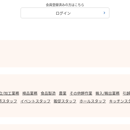
会員登録済みの方はこちら
ログイン
立/加工業務
検品業務
食品製造
農業
その他軽作業
搬入/搬出業務
引越
売スタッフ
イベントスタッフ
販促スタッフ
ホールスタッフ
キッチンス