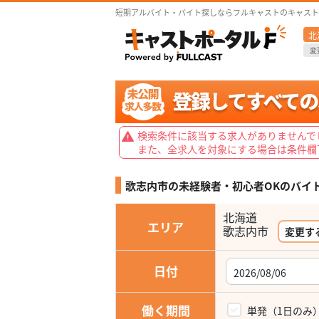
短期アルバイト・バイト探しならフルキャストのキャスト
北
変
検索条件に該当する求人がありませんで
また、全求人を対象にする場合は条件欄
歌志内市の未経験者・初心者OKの
バイ
北海道
エリア
歌志内市
変更す
日付
働く期間
単発（1日のみ