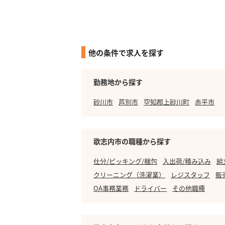
他の条件で求人を探す
勤務地から探す
砂川市
芦別市
空知郡上砂川町
赤平市
歌志内市の職種から探す
仕分/ピッキング/梱包
入出荷/積み込み
組
クリーニング（洗濯業）
レジスタッフ
販
OA事務業務
ドライバー
その他職種