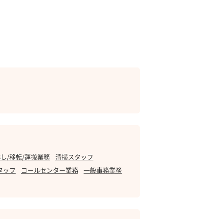
し/移転/運搬業務
清掃スタッフ
タッフ
コールセンター業務
一般事務業務