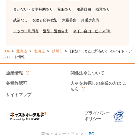
まかない・食事補助あり
制服あり
服装自由
残業あり
残業なし
友達と応募歓迎
大量募集
冷暖房完備
ロッカー利用有
髪型・髪色自由
ネイル自由・ピアスOK
TOP
北海道
北海道
砂川市
日払い（または即払い） のバイト・ア
ルバイト情報
企業情報
関係法令について
各種許認可
人材をお探しの企業の方は
こ
ちら
サイトマップ
プライバシー
ポリシー
表示：スマートフォン |
PC