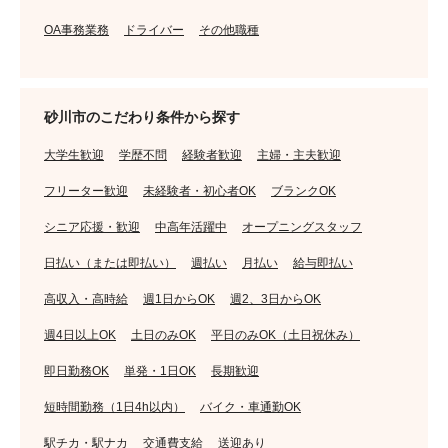
OA事務業務
ドライバー
その他職種
砂川市のこだわり条件から探す
大学生歓迎
学歴不問
経験者歓迎
主婦・主夫歓迎
フリーター歓迎
未経験者・初心者OK
ブランクOK
シニア応援・歓迎
中高年活躍中
オープニングスタッフ
日払い（または即払い）
週払い
月払い
給与即払い
高収入・高時給
週1日からOK
週2、3日からOK
週4日以上OK
土日のみOK
平日のみOK（土日祝休み）
即日勤務OK
単発・1日OK
長期歓迎
短時間勤務（1日4h以内）
バイク・車通勤OK
駅チカ・駅ナカ
交通費支給
送迎あり