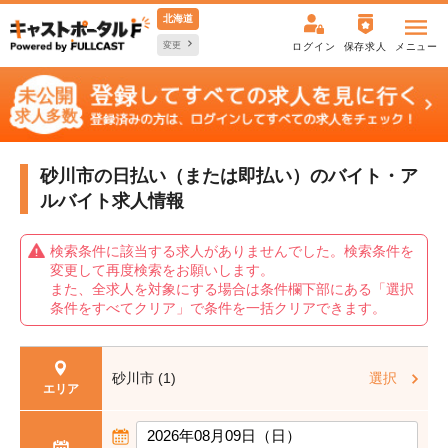
北海道
変更
ログイン
保存求人
メニュー
砂川市の日払い（または即払い）の
バイト・ア
ルバイト求人情報
検索条件に該当する求人がありませんでした。検索条件を
変更して再度検索をお願いします。
また、全求人を対象にする場合は条件欄下部にある「選択
条件をすべてクリア」で条件を一括クリアできます。
砂川市 (1)
選択
エリア