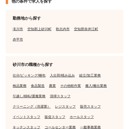
他の条件で求人を探す
勤務地から探す
滝川市
空知郡上砂川町
歌志内市
空知郡奈井江町
赤平市
砂川市の職種から探す
仕分/ピッキング/梱包
入出荷/積み込み
組立/加工業務
検品業務
食品製造
農業
その他軽作業
搬入/搬出業務
引越し/移転/運搬業務
清掃スタッフ
クリーニング（洗濯業）
レジスタッフ
販売スタッフ
イベントスタッフ
販促スタッフ
ホールスタッフ
キッチンスタッフ
コールセンター業務
一般事務業務