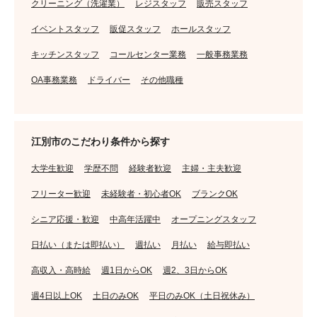
クリーニング（洗濯業）
レジスタッフ
販売スタッフ
イベントスタッフ
販促スタッフ
ホールスタッフ
キッチンスタッフ
コールセンター業務
一般事務業務
OA事務業務
ドライバー
その他職種
江別市のこだわり条件から探す
大学生歓迎
学歴不問
経験者歓迎
主婦・主夫歓迎
フリーター歓迎
未経験者・初心者OK
ブランクOK
シニア応援・歓迎
中高年活躍中
オープニングスタッフ
日払い（または即払い）
週払い
月払い
給与即払い
高収入・高時給
週1日からOK
週2、3日からOK
週4日以上OK
土日のみOK
平日のみOK（土日祝休み）