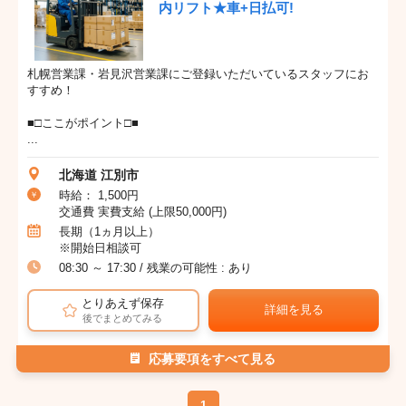
内リフト★車+日払可!
札幌営業課・岩見沢営業課にご登録いただいているスタッフにお
すすめ！
■□ここがポイント□■
...
北海道 江別市
時給： 1,500円
交通費 実費支給 (上限50,000円)
長期（1ヵ月以上）
※開始日相談可
08:30 ～ 17:30 / 残業の可能性 : あり
とりあえず保存
詳細を見る
後でまとめてみる
応募要項をすべて見る
1