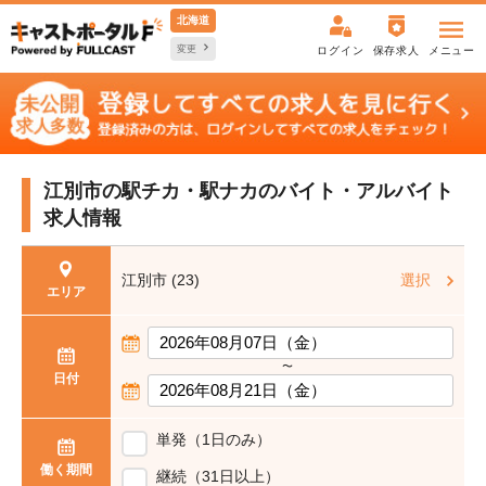
北海道
変更
ログイン
保存求人
メニュー
江別市の駅チカ・駅ナカの
バイト・アルバイト
求人情報
江別市 (23)
選択
エリア
〜
日付
単発（1日のみ）
働く期間
継続（31日以上）