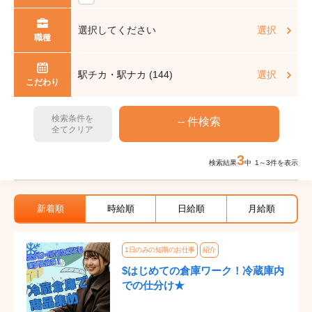
選択してください
選択
職種
駅チカ・駅ナカ (144)
選択
こだわり
検索条件を
全てクリア
3
検索結果
中 1～3件を表示
新着順
時給順
日給順
月給順
1日のみの短期のお仕事
紹介
$はじめての倉庫ワーク！冷蔵庫内
での仕分け★