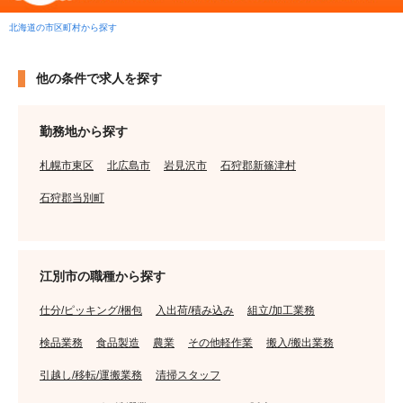
北海道の市区町村から探す
他の条件で求人を探す
勤務地から探す
札幌市東区
北広島市
岩見沢市
石狩郡新篠津村
石狩郡当別町
江別市の職種から探す
仕分/ピッキング/梱包
入出荷/積み込み
組立/加工業務
検品業務
食品製造
農業
その他軽作業
搬入/搬出業務
引越し/移転/運搬業務
清掃スタッフ