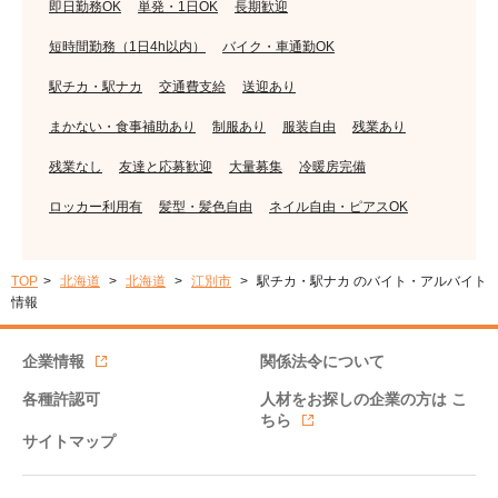
即日勤務OK
単発・1日OK
長期歓迎
短時間勤務（1日4h以内）
バイク・車通勤OK
駅チカ・駅ナカ
交通費支給
送迎あり
まかない・食事補助あり
制服あり
服装自由
残業あり
残業なし
友達と応募歓迎
大量募集
冷暖房完備
ロッカー利用有
髪型・髪色自由
ネイル自由・ピアスOK
TOP
北海道
北海道
江別市
駅チカ・駅ナカ のバイト・アルバイト
情報
企業情報
関係法令について
各種許認可
人材をお探しの企業の方は
こ
ちら
サイトマップ