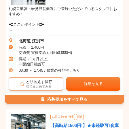
札幌営業課・岩見沢営業課にご登録いただいているスタッフにお
すすめ！
■□ここがポイント□■
...
北海道 江別市
時給： 1,400円
交通費 実費支給 (上限50,000円)
長期（1ヵ月以上）
※開始日相談可
08:30 ～ 17:45 / 残業の可能性 : あり
とりあえず保存
詳細を見る
後でまとめてみる
応募要項をすべて見る
31日以上のお仕事
派遣
【高時給1500円!】★未経験可!倉庫