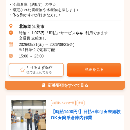
・冷蔵倉庫（約8度）の中☆
・指定された農産物や水産物を探します♪
・体を動かすのが好きな方に！...
北海道 江別市
時給： 1,075円 / 即払いサービス�� 利用できます
交通費 支給無し
2026/08/21(金) ～ 2026/08/21(金)
※1日単位で応募可能
15:00 ～ 23:00
とりあえず保存
詳細を見る
後でまとめてみる
応募要項をすべて見る
31日以上のお仕事
派遣
【時給1400円!】日払+車可★未経験
OK★簡単倉庫内作業