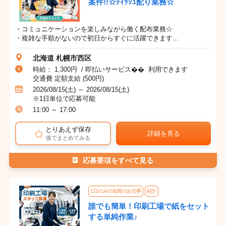
案件!!☆ﾃｨｯｼｭ配り業務☆
・コミュニケーションを楽しみながら働く配布業務☆
・複雑な手順がないので初日からすぐに活躍できます...
北海道 札幌市西区
時給： 1,300円 / 即払いサービス�� 利用できます
交通費 定額支給 (500円)
2026/08/15(土) ～ 2026/08/15(土)
※1日単位で応募可能
11:00 ～ 17:00
とりあえず保存
詳細を見る
後でまとめてみる
応募要項をすべて見る
1日のみの短期のお仕事
紹介
誰でも簡単！印刷工場で紙をセット
する単純作業♪