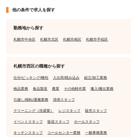
他の条件で求人を探す
勤務地から探す
札幌市中央区
札幌市北区
札幌市南区
札幌市手稲区
札幌市西区の職種から探す
仕分/ピッキング/梱包
入出荷/積み込み
組立/加工業務
検品業務
食品製造
農業
その他軽作業
搬入/搬出業務
引越し/移転/運搬業務
清掃スタッフ
クリーニング（洗濯業）
レジスタッフ
販売スタッフ
イベントスタッフ
販促スタッフ
ホールスタッフ
キッチンスタッフ
コールセンター業務
一般事務業務