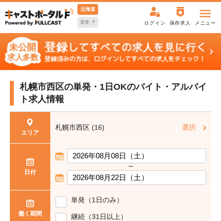
北海道
変更
ログイン
保存求人
メニュー
札幌市西区の単発・1日OKの
バイト・アルバイ
ト求人情報
札幌市西区 (16)
選択
エリア
〜
日付
単発（1日のみ）
働く期間
継続（31日以上）