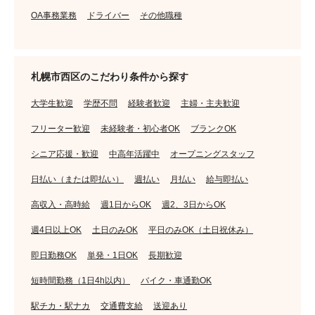
OA事務業務
ドライバー
その他職種
札幌市西区のこだわり条件から探す
大学生歓迎
学歴不問
経験者歓迎
主婦・主夫歓迎
フリーター歓迎
未経験者・初心者OK
ブランクOK
シニア応援・歓迎
中高年活躍中
オープニングスタッフ
日払い（または即払い）
週払い
月払い
給与即払い
高収入・高時給
週1日からOK
週2、3日からOK
週4日以上OK
土日のみOK
平日のみOK（土日祝休み）
即日勤務OK
単発・1日OK
長期歓迎
短時間勤務（1日4h以内）
バイク・車通勤OK
駅チカ・駅ナカ
交通費支給
送迎あり