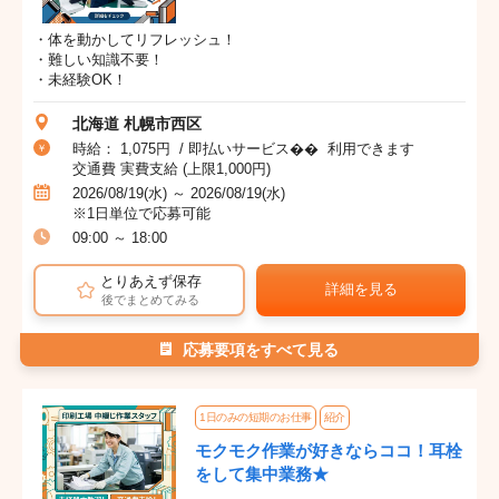
・体を動かしてリフレッシュ！
・難しい知識不要！
・未経験OK！
北海道 札幌市西区
時給： 1,075円 / 即払いサービス�� 利用できます
交通費 実費支給 (上限1,000円)
2026/08/19(水) ～ 2026/08/19(水)
※1日単位で応募可能
09:00 ～ 18:00
とりあえず保存
詳細を見る
後でまとめてみる
応募要項をすべて見る
1日のみの短期のお仕事
紹介
モクモク作業が好きならココ！耳栓
をして集中業務★