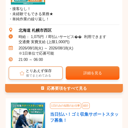
・接客なし！
・未経験でもできる業務★
・単純作業の繰り返し！
北海道 札幌市西区
時給： 1,075円 / 即払いサービス�� 利用できます
交通費 実費支給 (上限1,000円)
2026/08/18(火) ～ 2026/08/18(火)
※1日単位で応募可能
21:00 ～ 06:00
とりあえず保存
詳細を見る
後でまとめてみる
応募要項をすべて見る
1日のみの短期のお仕事
紹介
当日払い！ゴミ収集サポートスタッ
フ募集！