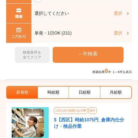
選択してください
選択
職種
単発・1日OK (211)
選択
こだわり
検索条件を
全てクリア
6
検索結果
中 1～6件を表示
新着順
時給順
日給順
月給順
1日のみの短期のお仕事
紹介
$【西区】時給1075円_倉庫内仕分
け・検品作業