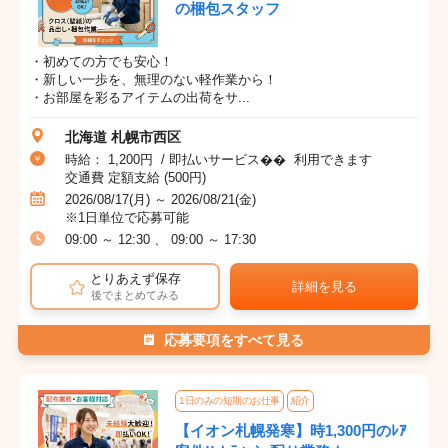
の梱包スタッフ
・初めての方でも安心！
・新しい一歩を、無理のない軽作業から！
・お部屋を彩るアイテムの出荷をサ...
北海道 札幌市西区
時給： 1,200円 / 即払いサービス�� 利用できます
交通費 定額支給 (500円)
2026/08/17(月) ～ 2026/08/21(金)
※1日単位で応募可能
09:00 ～ 12:30 、 09:00 ～ 17:30
とりあえず保存
詳細を見る
後でまとめてみる
応募要項をすべて見る
1日のみの短期のお仕事
紹介
【イオン札幌発寒】時1,300円のﾚｱ