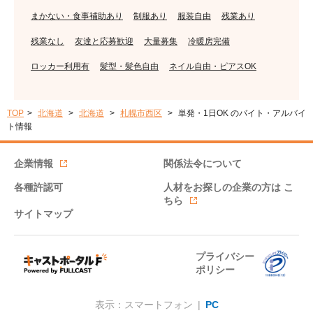
まかない・食事補助あり
制服あり
服装自由
残業あり
残業なし
友達と応募歓迎
大量募集
冷暖房完備
ロッカー利用有
髪型・髪色自由
ネイル自由・ピアスOK
TOP
北海道
北海道
札幌市西区
単発・1日OK のバイト・アルバイ
ト情報
企業情報
関係法令について
各種許認可
人材をお探しの企業の方は
こ
ちら
サイトマップ
プライバシー
ポリシー
表示：スマートフォン |
PC