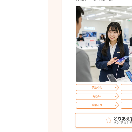
学歴不問
月払い
残業あり
とりあえ
あとでまと