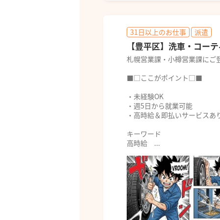
31日以上のお仕事
派遣
【豊平区】洗車・コーテ
札幌営業課・小樽営業課にご
■□ここがポイント□■
・未経験OK
・週5日から就業可能
・高時給＆即払いサービスあ
キーワード
高時給 ...