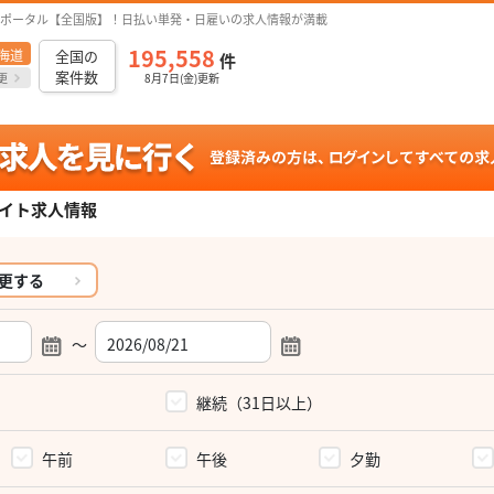
ポータル【全国版】！日払い単発・日雇いの求人情報が満載
195,558
海道
全国の
件
案件数
更
8月7日(金)更新
イト求人情報
更する
～
）
継続（31日以上）
午前
午後
夕勤