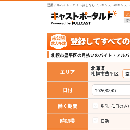
短期アルバイト・バイト探しならフルキャストのキャスト
北
変
札幌市豊平区の月払いの
バイト・アルバ
北海道
エリア
札幌市豊平区
変
日付
働く期間
単発（1日のみ
時間帯
日勤