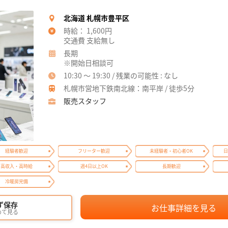
北海道 札幌市豊平区
時給： 1,600円
交通費 支給無し
長期
※開始日相談可
10:30 ～ 19:30 / 残業の可能性 : なし
札幌市営地下鉄南北線：南平岸 / 徒歩5分
販売スタッフ
経験者歓迎
フリーター歓迎
未経験者・初心者OK
日
高収入・高時給
週4日以上OK
長期歓迎
冷暖房完備
ず保存
お仕事詳細を見る
めて見る