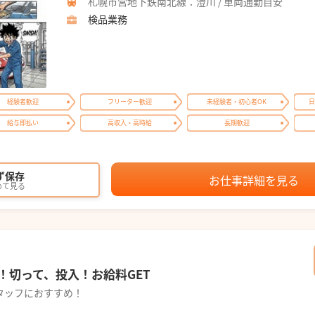
札幌市営地下鉄南北線：澄川 / 車両通勤目安
検品業務
経験者歓迎
フリーター歓迎
未経験者・初心者OK
日
給与即払い
高収入・高時給
長期歓迎
ず保存
お仕事詳細を見る
めて見る
！切って、投入！お給料GET
タッフにおすすめ！