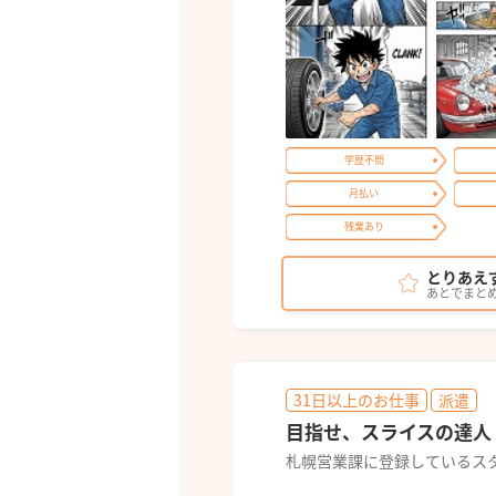
学歴不問
月払い
残業あり
とりあえ
あとでまと
31日以上のお仕事
派遣
目指せ、スライスの達人
札幌営業課に登録しているス