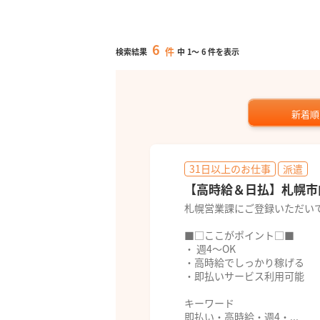
6
件
検索結果
中
1
～
6
件を表示
新着順
31日以上のお仕事
派遣
【高時給＆日払】札幌市
札幌営業課にご登録いただい
■□ここがポイント□■
・ 週4～OK
・高時給でしっかり稼げる
・即払いサービス利用可能
キーワード
即払い・高時給・週4・...