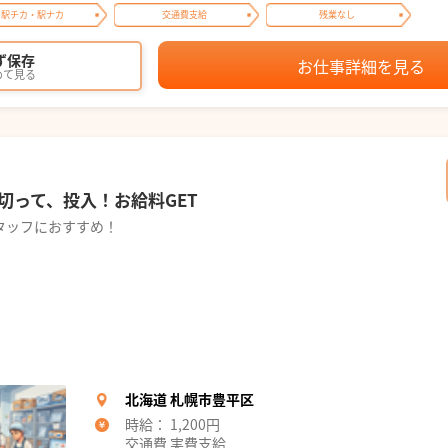
駅チカ・駅ナカ
交通費支給
残業なし
ず保存
お仕事詳細を見る
めて見る
切って、投入！お給料GET
タッフにおすすめ！
北海道 札幌市豊平区
時給： 1,200円
交通費 実費支給