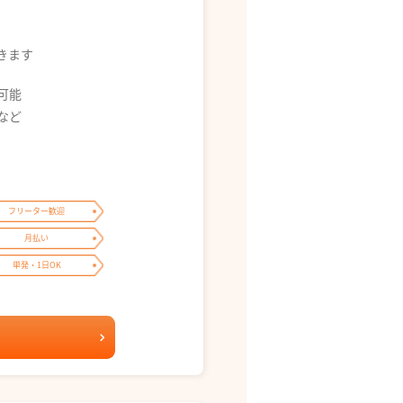
できます
募可能
0 など
フリーター歓迎
月払い
単発・1日OK