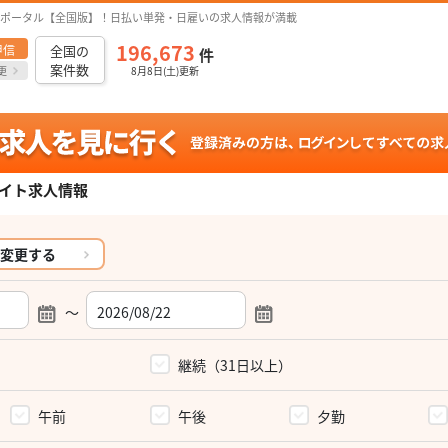
ポータル【全国版】！日払い単発・日雇いの求人情報が満載
196,673
甲信
全国の
件
案件数
更
8月8日(土)更新
イト求人情報
変更する
～
）
継続（31日以上）
午前
午後
夕勤