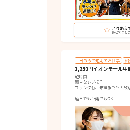
とりあえ
あとでまと
1日のみの短期のお仕事
紹
1,250円イオンモール
短時間
簡単なレジ操作
ブランク有、未経験でも大歓
連日でも単発でもOK！