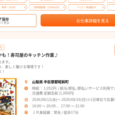
単発・1日OK
短時間勤務（1日4h以内）
バイク・車通勤OK
ず保存
お仕事詳細を見る
めて見る
介
かも！寿司屋のキッチン作業♪
れます。
り、楽しく働ける環境です！
ス！
山梨県 中巨摩郡昭和町
時給： 1,052円 / 給与/即払 /即払いサービス利用
交通費 定額支給 (1,000円)
2026/08/12(水)～ 2026/08/16(日)※1日単位で応
16:00 ～ 20:00 、 17:00 ～ 21:00
ＪＲ身延線：常永 / 徒歩17分