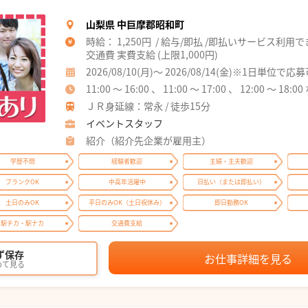
山梨県 中巨摩郡昭和町
時給： 1,250円 / 給与/即払 /即払いサービス利用
交通費 実費支給 (上限1,000円)
2026/08/10(月)～ 2026/08/14(金)※1日単位で応
11:00 ～ 16:00 、 11:00 ～ 17:00 、 12:00 ～ 18:0
ＪＲ身延線：常永 / 徒歩15分
イベントスタッフ
紹介（紹介先企業が雇用主）
学歴不問
経験者歓迎
主婦・主夫歓迎
ブランクOK
中高年活躍中
日払い（または即払い）
土日のみOK
平日のみOK（土日祝休み）
即日勤務OK
駅チカ・駅ナカ
交通費支給
ず保存
お仕事詳細を見る
めて見る