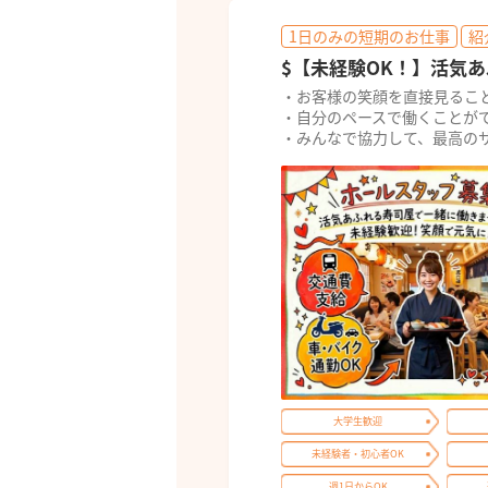
1日のみの短期のお仕事
紹
$【未経験OK！】活気あふ
・お客様の笑顔を直接見るこ
・自分のペースで働くことが
・みんなで協力して、最高の
大学生歓迎
未経験者・初心者OK
週1日からOK