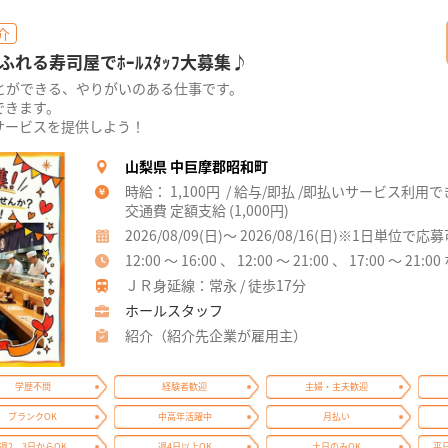
介
れる寿司屋でﾎｰﾙｽﾀｯﾌ大募集♪
とができる、やりがいのある仕事です。
できます。
サービスを提供しよう！
山梨県 中巨摩郡昭和町
時給： 1,100円 / 給与/即払 /即払いサービス利用
交通費 定額支給 (1,000円)
2026/08/09(日)～ 2026/08/16(日)※1日単位で応
12:00 ～ 16:00 、 12:00 ～ 21:00 、 17:00 ～ 21:0
ＪＲ身延線：常永 / 徒歩17分
ホールスタッフ
紹介（紹介先企業が雇用主）
学歴不問
経験者歓迎
主婦・主夫歓迎
ブランクOK
中高年活躍中
月払い
週2、3日からOK
週4日以上OK
土日のみOK
平