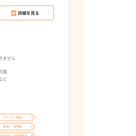
詳細を見る
できません
募可能
0 など
フリーター歓迎
高収入・高時給
日のみOK（土日祝休み）