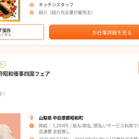
キッチンスタッフ
紹介（紹介先企業が雇用主）
ず保存
お仕事詳細を見る
めて見る
介
甲府昭和催事四国フェア
迎！
山梨県 中巨摩郡昭和町
時給： 1,250円 / 給与/即払 /即払いサービス利用
交通費 支給無し