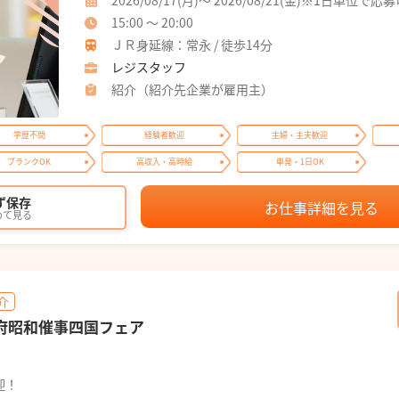
2026/08/17(月)～ 2026/08/21(金)※1日単位で応
15:00 ～ 20:00
ＪＲ身延線：常永 / 徒歩14分
レジスタッフ
紹介（紹介先企業が雇用主）
学歴不問
経験者歓迎
主婦・主夫歓迎
ブランクOK
高収入・高時給
単発・1日OK
ず保存
お仕事詳細を見る
めて見る
介
甲府昭和催事四国フェア
迎！