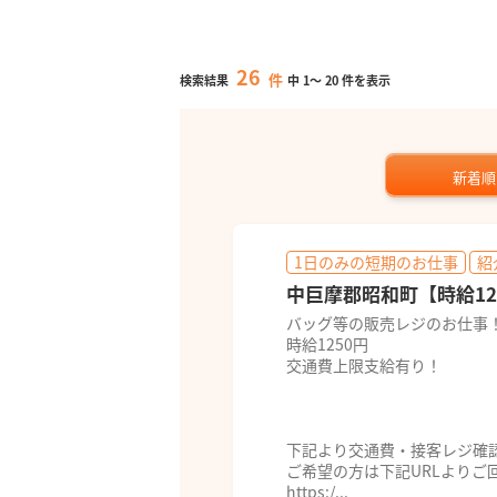
26
件
検索結果
中
1
～
20
件を表示
新着順
1日のみの短期のお仕事
紹
中巨摩郡昭和町【時給12
バッグ等の販売レジのお仕事
時給1250円
交通費上限支給有り！
下記より交通費・接客レジ確
ご希望の方は下記URLよりご
https:/...