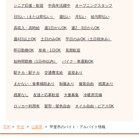
シニア応援・歓迎
中高年活躍中
オープニングスタッフ
日払い（または即払い）
週払い
月払い
給与即払い
高収入・高時給
週1日からOK
週2、3日からOK
週4日以上OK
土日のみOK
平日のみOK（土日祝休み）
即日勤務OK
単発・1日OK
長期歓迎
短時間勤務（1日4h以内）
バイク・車通勤OK
駅チカ・駅ナカ
交通費支給
送迎あり
まかない・食事補助あり
制服あり
服装自由
残業あり
残業なし
友達と応募歓迎
大量募集
冷暖房完備
ロッカー利用有
髪型・髪色自由
ネイル自由・ピアスOK
TOP
甲信
山梨県
甲斐市のバイト・アルバイト情報