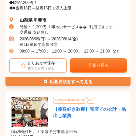
◆時給1200円！
◆■当月16日～翌月15日で収入上限...
山梨県 甲斐市
時給： 1,200円 / 即払いサービス�� 利用できます
交通費 支給無し
2026/08/09(日) ～ 2026/08/14(金)
※1日単位で応募可能
09:00 ～ 17:00 、 11:00 ～ 20:00 、 12:00 ～ 21:00 など
とりあえず保存
詳細を見る
後でまとめてみる
応募要項をすべて見る
1日のみの短期のお仕事
紹介
【接客好き歓迎】売店での会計・品
出し業務
【勤務先住所】山梨県甲斐市龍地2395