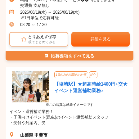
交通費 支給無し
2026/08/19(水) ～ 2026/08/19(水)
※1日単位で応募可能
08:20 ～ 17:30
とりあえず保存
詳細を見る
後でまとめてみる
応募要項をすべて見る
1日のみの短期のお仕事
紹介
【塩崎駅】★超高時給1400円+交★
イベント運営補助業務♪
※この写真は就業イメージです
イベント運営補助業務！
・子供向けイベント(昆虫)のイベント運営補助スタッフ
・受付や列案内、受...
山梨県 甲斐市