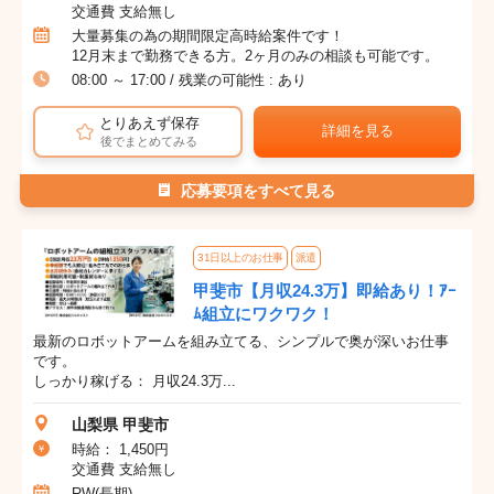
交通費 支給無し
大量募集の為の期間限定高時給案件です！
12月末まで勤務できる方。2ヶ月のみの相談も可能です。
08:00 ～ 17:00 / 残業の可能性 : あり
とりあえず保存
詳細を見る
後でまとめてみる
応募要項をすべて見る
31日以上のお仕事
派遣
甲斐市【月収24.3万】即給あり！ｱｰ
ﾑ組立にワクワク！
最新のロボットアームを組み立てる、シンプルで奥が深いお仕事
です。
しっかり稼げる： 月収24.3万...
山梨県 甲斐市
時給： 1,450円
交通費 支給無し
RW(長期)