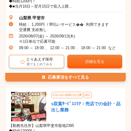
◆時給1200円！
◆■当月16日～翌月15日で収入上限...
山梨県 甲斐市
時給： 1,200円 / 即払いサービス�� 利用できます
交通費 支給無し
2026/08/07(金) ～ 2026/08/13(木)
※1日単位で応募可能
09:00 ～ 18:00 、 12:00 ～ 21:00 、 18:00 ～ 21:00 など
とりあえず保存
詳細を見る
後でまとめてみる
応募要項をすべて見る
1日のみの短期のお仕事
紹介
s双葉ｻｰﾋﾞｽｴﾘｱ：売店での会計・品
出し業務
【勤務先住所】山梨県甲斐市龍地2395
◆時給1200円！