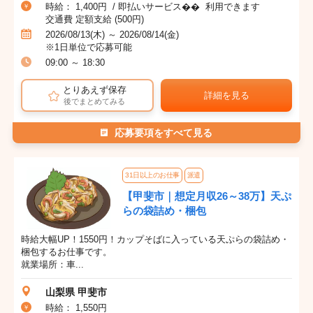
時給： 1,400円 / 即払いサービス�� 利用できます
交通費 定額支給 (500円)
2026/08/13(木) ～ 2026/08/14(金)
※1日単位で応募可能
09:00 ～ 18:30
とりあえず保存
詳細を見る
後でまとめてみる
応募要項をすべて見る
31日以上のお仕事
派遣
【甲斐市｜想定月収26～38万】天ぷ
らの袋詰め・梱包
時給大幅UP！1550円！カップそばに入っている天ぷらの袋詰め・
梱包するお仕事です。
就業場所：車...
山梨県 甲斐市
時給： 1,550円