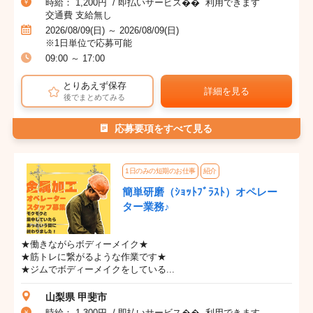
時給： 1,200円 / 即払いサービス�� 利用できます
交通費 支給無し
2026/08/09(日) ～ 2026/08/09(日)
※1日単位で応募可能
09:00 ～ 17:00
とりあえず保存
詳細を見る
後でまとめてみる
応募要項をすべて見る
1日のみの短期のお仕事
紹介
簡単研磨（ｼｮｯﾄﾌﾞﾗｽﾄ）オペレー
ター業務♪
★働きながらボディーメイク★
★筋トレに繋がるような作業です★
★ジムでボディーメイクをしている...
山梨県 甲斐市
時給： 1,300円 / 即払いサービス�� 利用できます