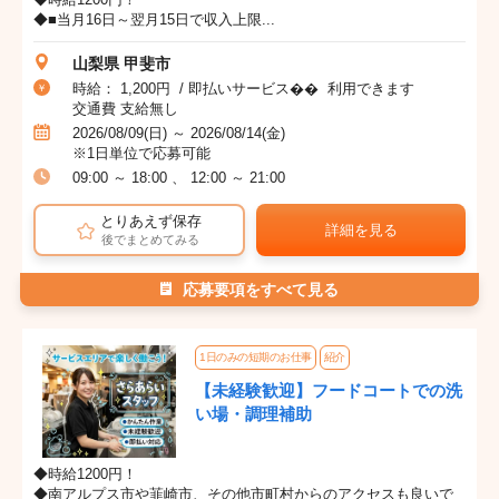
◆■当月16日～翌月15日で収入上限...
山梨県 甲斐市
時給： 1,200円 / 即払いサービス�� 利用できます
交通費 支給無し
2026/08/09(日) ～ 2026/08/14(金)
※1日単位で応募可能
09:00 ～ 18:00 、 12:00 ～ 21:00
とりあえず保存
詳細を見る
後でまとめてみる
応募要項をすべて見る
1日のみの短期のお仕事
紹介
【未経験歓迎】フードコートでの洗
い場・調理補助
◆時給1200円！
◆南アルプス市や韮崎市、その他市町村からのアクセスも良いで