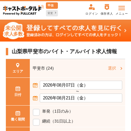
甲信
変更
ログイン
保存求人
メニュー
山梨県甲斐市の
バイト・アルバイト求人情報
甲斐市 (24)
選択
エリア
〜
日付
単発（1日のみ）
働く期間
継続（31日以上）