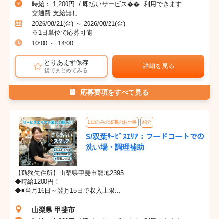
時給： 1,200円 / 即払いサービス�� 利用できます
交通費 支給無し
2026/08/21(金) ～ 2026/08/21(金)
※1日単位で応募可能
10:00 ～ 14:00
とりあえず保存
詳細を見る
後でまとめてみる
応募要項をすべて見る
1日のみの短期のお仕事
紹介
S/双葉ｻｰﾋﾞｽｴﾘｱ：フードコートでの
洗い場・調理補助
【勤務先住所】山梨県甲斐市龍地2395
◆時給1200円！
◆■当月16日～翌月15日で収入上限...
山梨県 甲斐市