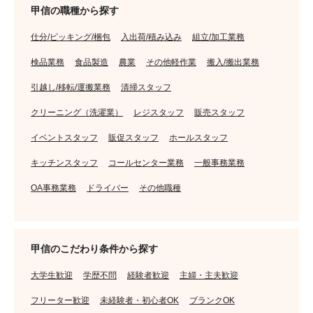
甲信の職種から探す
仕分/ピッキング/梱包
入出荷/積み込み
組立/加工業務
検品業務
食品製造
農業
その他軽作業
搬入/搬出業務
引越し/移転/運搬業務
清掃スタッフ
クリーニング（洗濯業）
レジスタッフ
販売スタッフ
イベントスタッフ
販促スタッフ
ホールスタッフ
キッチンスタッフ
コールセンター業務
一般事務業務
OA事務業務
ドライバー
その他職種
甲信のこだわり条件から探す
大学生歓迎
学歴不問
経験者歓迎
主婦・主夫歓迎
フリーター歓迎
未経験者・初心者OK
ブランクOK