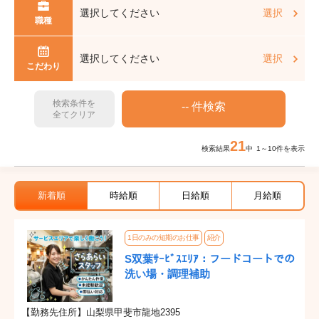
選択してください
選択
職種
選択してください
選択
こだわり
検索条件を
全てクリア
21
検索結果
中 1～10件を表示
新着順
時給順
日給順
月給順
1日のみの短期のお仕事
紹介
S双葉ｻｰﾋﾞｽｴﾘｱ：フードコートでの
洗い場・調理補助
【勤務先住所】山梨県甲斐市龍地2395