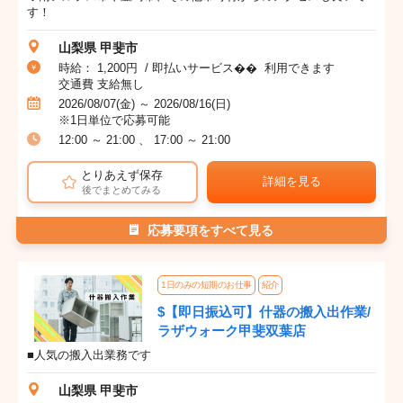
す！
山梨県 甲斐市
時給： 1,200円 / 即払いサービス�� 利用できます
交通費 支給無し
2026/08/07(金) ～ 2026/08/16(日)
※1日単位で応募可能
12:00 ～ 21:00 、 17:00 ～ 21:00
とりあえず保存
詳細を見る
後でまとめてみる
応募要項をすべて見る
1日のみの短期のお仕事
紹介
$【即日振込可】什器の搬入出作業/
ラザウォーク甲斐双葉店
■人気の搬入出業務です
山梨県 甲斐市