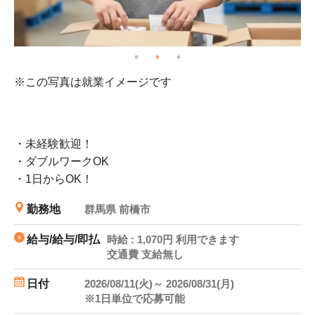
マイカー通勤OK！
好
商
※画像はイメージです
※
・未経験歓迎！
・ダブルワークOK
・1日からOK！
勤務地
群馬県 前橋市
給与/給与/即払
時給 : 1,070円 利用できます
交通費 支給無し
日付
2026/08/11(火)～ 2026/08/31(月)
※1日単位で応募可能