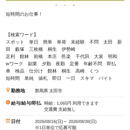
短時間のお仕事！
1
簡
【検索ワード】
スポット 単日 簡単 単発 未経験 不問 太田 新
田 藪塚 三枚橋 桐生 伊勢崎
足利 館林 前橋 本庄 邑楽 千代田 大泉 明和
wワーク 副業 夕勤 夜勤 定番 年齢不問 即払
車 検品 仕分け 館林 桐生 高崎 くつ
短時間 単純 値札 即日 一日 スキマ バイト
勤務地
群馬県 太田市
給与/給与/即払
時給 : 1,065円 利用できます
交通費 支給無し
日付
2026/08/16(日)～ 2026/08/30(日)
※1日単位で応募可能