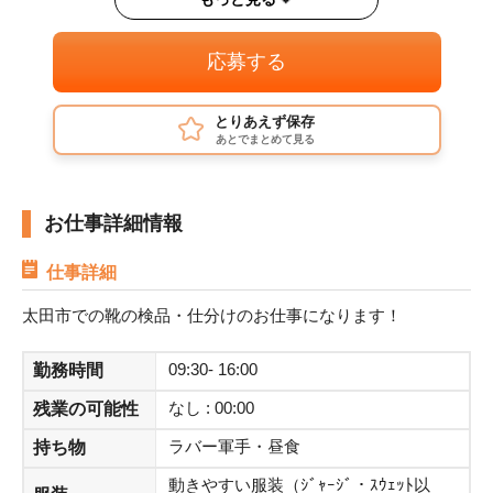
月払い
給与即払い
週1日からOK
週2、3日からOK
即日勤務OK
単発・1日OK
バイク・車通勤OK
残業なし
応募する
友達と応募歓迎
とりあえず保存
あとでまとめて見る
お仕事詳細情報
仕事詳細
太田市での靴の検品・仕分けのお仕事になります！
09:30- 16:00
勤務時間
なし : 00:00
残業の可能性
ラバー軍手・昼食
持ち物
動きやすい服装（ｼﾞｬｰｼﾞ・ｽｳｪｯﾄ以