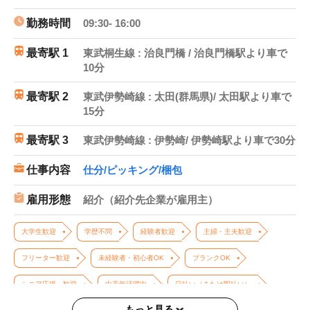
勤務時間
09:30- 16:00
最寄駅 1
東武桐生線 : 治良門橋 / 治良門橋駅より車で
10分
最寄駅 2
東武伊勢崎線 : 太田(群馬県)/ 太田駅より車で
15分
最寄駅 3
東武伊勢崎線 : 伊勢崎/ 伊勢崎駅より車で30分
仕事内容
仕分/ピッキング/梱包
雇用形態
紹介（紹介先企業が雇用主）
大学生歓迎
学歴不問
経験者歓迎
主婦・主夫歓迎
フリーター歓迎
未経験者・初心者OK
ブランクOK
シニア応援・歓迎
中高年活躍中
日払い（または即払い）
もっと見る