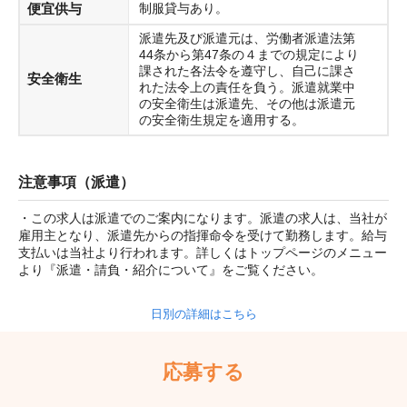
便宜供与
制服貸与あり。
派遣先及び派遣元は、労働者派遣法第
44条から第47条の４までの規定により
課された各法令を遵守し、自己に課さ
安全衛生
れた法令上の責任を負う。派遣就業中
の安全衛生は派遣先、その他は派遣元
の安全衛生規定を適用する。
注意事項（派遣）
・この求人は派遣でのご案内になります。派遣の求人は、当社が
雇用主となり、派遣先からの指揮命令を受けて勤務します。給与
支払いは当社より行われます。詳しくはトップページのメニュー
より『派遣・請負・紹介について』をご覧ください。
日別の詳細はこちら
応募する