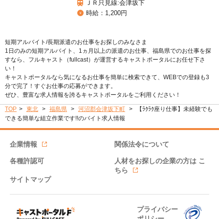
ＪＲ只見線:会津坂下
時給：1,200円
短期アルバイト/長期派遣のお仕事をお探しのみなさま
1日のみの短期アルバイト、1ヵ月以上の派遣のお仕事、福島県でのお仕事を探
すなら、フルキャスト（fullcast）が運営するキャストポータルにお任せ下さ
い！
キャストポータルなら気になるお仕事を簡単に検索できて、WEBでの登録も3
分で完了！すぐお仕事の応募ができます。
ぜひ、豊富な求人情報を誇るキャストポータルをご利用ください！
TOP
東北
福島県
河沼郡会津坂下町
【ﾗｸﾗｸ座り仕事】未経験でも
できる簡単な組立作業です!!のバイト求人情報
企業情報
関係法令について
各種許認可
人材をお探しの企業の方は
こ
ちら
サイトマップ
プライバシー
ポリシー