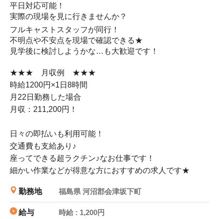
平日対応可能！
基
実際の現場を見に行きませんか？
し
フルキャストスタッフが同行！
日
不明点や不安点を現場で確認できる★
見学後に検討しようかな…も大歓迎です！
★★★ 月収例 ★★★
時給1200円×1日8時間
月22日勤務した場合
月収：211,200円！
日々の即払いも利用可能！
交通費も支給あり♪
座ってできる超ラクチン♪なお仕事です！
細かい作業などが得意な方におすすめの求人です★
勤務地
福島県 河沼郡会津坂下町
給与
時給 : 1,200円