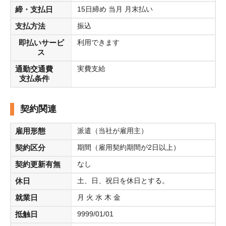
締・支払日
15日締め 当月 月末払い
支払方法
振込
即払いサービ
利用できます
ス
通勤交通費
実費支給
支払条件
契約関連
雇用形態
派遣（当社が雇用主）
契約区分
期間（雇用契約期間が2日以上）
契約更新有無
なし
休日
土、日、祝日を休日とする。
就業日
月 火 水 木 金
抵触日
9999/01/01