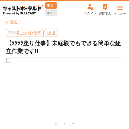
東北
変更
ログイン
保存求人
メニュー
戻る
31日以上のお仕事
派遣
【ﾗｸﾗｸ座り仕事】未経験でもできる簡単な組
立作業です!!