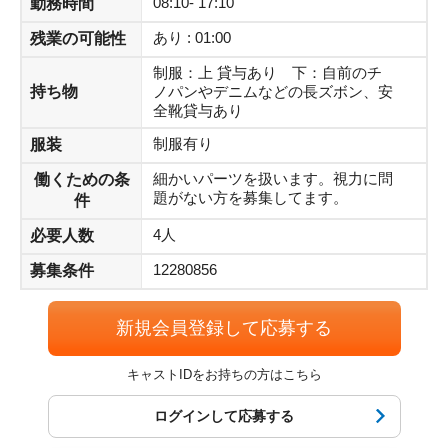
08:10- 17:10
勤務時間
ます。
あり : 01:00
残業の可能性
▼ロッカー・休憩室・更衣室あり
制服：上 貸与あり 下：自前のチ
▼ピンセットや顕微鏡などを使うなど、細かいパーツを扱い
持ち物
ノパンやデニムなどの長ズボン、安
ます
全靴貸与あり
▼簡単作業で長期安定！
制服有り
服装
細かいパーツを扱います。視力に問
働くための条
題がない方を募集してます。
件
4人
必要人数
12280856
募集条件
新規会員登録して応募する
キャストIDをお持ちの方はこちら
ログインして応募する