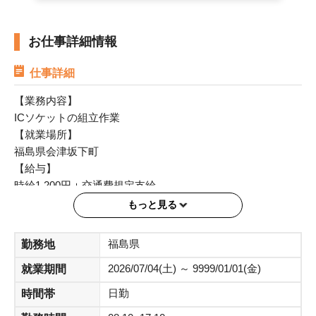
お仕事詳細情報
仕事詳細
【業務内容】
ICソケットの組立作業
【就業場所】
福島県会津坂下町
【給与】
時給1,200円＋交通費規定支給
【就業時間】
もっと見る
8：10～17：10 休憩1時間
【支払い】
福島県
勤務地
15日締め/当月末振込
2026/07/04(土) ～ 9999/01/01(金)
就業期間
※即払の利用も可能です※
【勤務】平日週5日
日勤
時間帯
土日祝 ※土・祝は会社カレンダーにより出勤の場合もあり