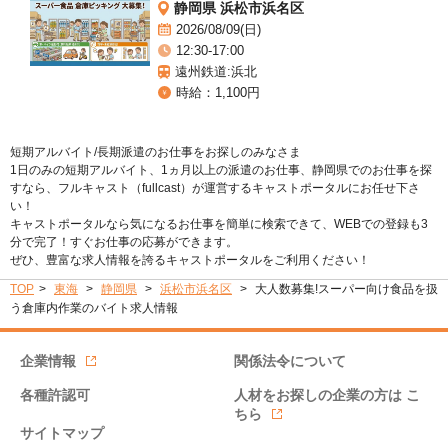
静岡県 浜松市浜名区
2026/08/09(日)
12:30-17:00
遠州鉄道:浜北
時給：1,100円
短期アルバイト/長期派遣のお仕事をお探しのみなさま
1日のみの短期アルバイト、1ヵ月以上の派遣のお仕事、静岡県でのお仕事を探
すなら、フルキャスト（fullcast）が運営するキャストポータルにお任せ下さ
い！
キャストポータルなら気になるお仕事を簡単に検索できて、WEBでの登録も3
分で完了！すぐお仕事の応募ができます。
ぜひ、豊富な求人情報を誇るキャストポータルをご利用ください！
TOP
東海
静岡県
浜松市浜名区
大人数募集!スーパー向け食品を扱
う倉庫内作業のバイト求人情報
企業情報
関係法令について
各種許認可
人材をお探しの企業の方は
こ
ちら
サイトマップ