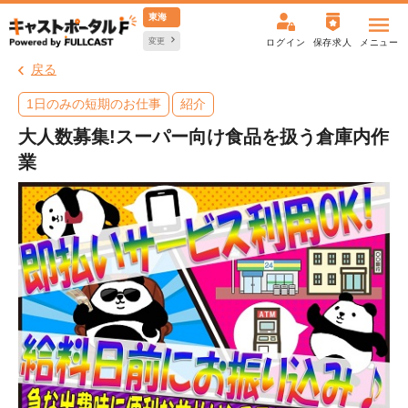
東海
変更
ログイン
保存求人
メニュー
戻る
1日のみの短期のお仕事
紹介
大人数募集!スーパー向け食品を扱う倉庫内作
業