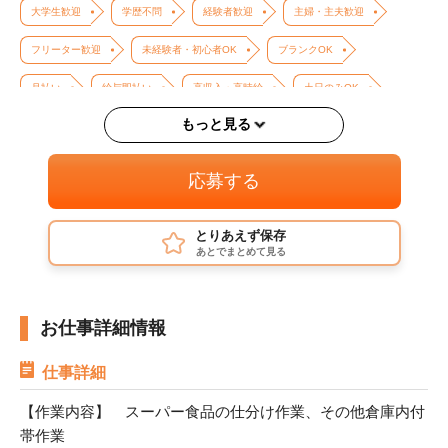
大学生歓迎
学歴不問
経験者歓迎
主婦・主夫歓迎
フリーター歓迎
未経験者・初心者OK
ブランクOK
月払い
給与即払い
高収入・高時給
土日のみOK
もっと見る
平日のみOK（土日祝休み）
単発・1日OK
バイク・車通勤OK
応募する
とりあえず保存
あとでまとめて見る
お仕事詳細情報
仕事詳細
【作業内容】 スーパー食品の仕分け作業、その他倉庫内付
帯作業