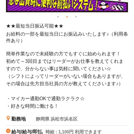
★★最短当日振込可能★★
マ
お給料の一部を最短当日にお振込みいたします♪（利用条
通
件あり）
簡単作業なので未経験の方でもすぐに始められます！
初めて～3回目まではリーダーがお仕事を教えてくれま
すので、分からない事は気軽に聞いてください☆
（シフトによってリーダーがいない場合もありますが、
その場合は先方担当社員の方が教えてくださいます♪）
・マイカー通勤OKで通勤ラクラク☆
・好きな時間に働ける！
勤務地
静岡県 浜松市浜名区
給与/給与/即払
時給 : 1,100円 利用できます