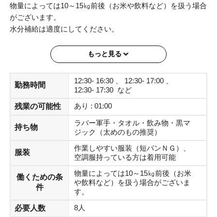
物量によっては10～15㎏前後（お米や飲料など）を扱う場合
がございます。
水分補給は適度にしてください。
☆おすすめポイント☆初回～3回目までの就業時はリーダー
もっと見る
の方が仕事を一緒に行ってくださいます。わからないことも
気軽に聞ける環境です。
12:30- 16:30 、 12:30- 17:00 、
勤務時間
※37.5度以上熱がある方はご就業が出来ない為、自宅で熱を
12:30- 17:30 など
測ってから出勤をお願い致します。タイムシートの備考欄に
あり : 01:00
残業の可能性
はかった体温の記載をお願いいたします。
※なるべくご自身でマスクをお持ちいただくようお願い致し
ラバー軍手・タオル・飲み物・黒マ
持ち物
ジック（太めのもの推奨）
ます。
企業様のマスクの在庫がなくなった場合ご就業いただけな
作業しやすい服装（短パンＮＧ）、
服装
い場合がありますので予めご了承ください。
空調服持っている方は着用可能
物量によっては10～15㎏前後（お米
働くための条
や飲料など）を扱う場合がございま
件
す。
8人
必要人数