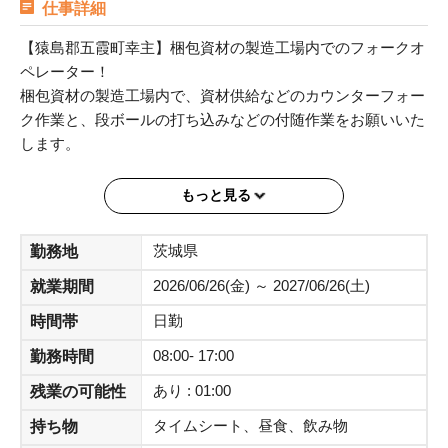
仕事詳細
【猿島郡五霞町幸主】梱包資材の製造工場内でのフォークオ
ペレーター！
梱包資材の製造工場内で、資材供給などのカウンターフォー
ク作業と、段ボールの打ち込みなどの付随作業をお願いいた
します。
【車両サイズ】カウンターフォーク
もっと見る
【免許・資格】フォークリフト運転技能講習修了証
茨城県
勤務地
■期間 ：3ヶ月（更新あり）
2026/06/26(金) ～ 2027/06/26(土)
就業期間
■最寄駅：幸手
■就業日：平日5日
日勤
時間帯
■時間 ：8:00～17:00
08:00- 17:00
勤務時間
■給与：時給1500円
■休憩 ：1時間 ※サービス休憩（15分×2）
あり : 01:00
残業の可能性
■残業の有無 ：1日1時間程度、残業をお願いする場合が多
タイムシート、昼食、飲み物
持ち物
いです。