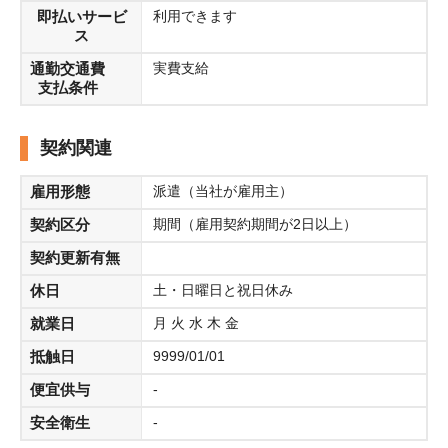
即払いサービ
利用できます
ス
通勤交通費
実費支給
支払条件
契約関連
雇用形態
派遣（当社が雇用主）
契約区分
期間（雇用契約期間が2日以上）
契約更新有無
休日
土・日曜日と祝日休み
就業日
月 火 水 木 金
抵触日
9999/01/01
便宜供与
-
安全衛生
-