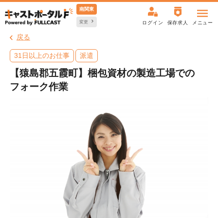
南関東
変更
ログイン
保存求人
メニュー
戻る
31日以上のお仕事
派遣
【猿島郡五霞町】梱包資材の製造工場での
フォーク作業