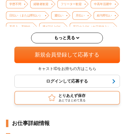
学歴不問
経験者歓迎
フリーター歓迎
中高年活躍中
日払い（または即払い）
週払い
月払い
給与即払い
高収入・高時給
週4日以上OK
平日のみOK（土日祝休み）
もっと見る
長期歓迎
バイク・車通勤OK
交通費支給
制服あり
残業あり
新規会員登録して応募する
キャストIDをお持ちの方はこちら
ログインして応募する
とりあえず保存
あとでまとめて見る
お仕事詳細情報