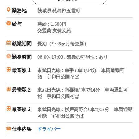
日収12,938円×20日勤務
※上記は、1日あたり残業30分で、月間20日勤務し
勤務地
茨城県 猿島郡五霞町
た場合の収入例となります。
給与
時給 : 1,500円
交通費 実費支給
★本掲載の『 応募する 』ボタンより
お気軽にご応募ください！ドライバー事業部の担当よ
就業期間
長期（2～3ヶ月毎更新）
りご連絡申し上げます！
勤務時間
08:00- 17:00 / 残業の可能性 : あり
最寄駅 1
東武日光線 : 幸手 / 車で14分 車両通勤可
能 宇和田公園そば
最寄駅 2
東武日光線 : 南栗橋/ 車で14分 車両通勤可
能 宇和田公園そば
最寄駅 3
東武日光線 : 杉戸高野台/ 車で17分 車両通勤
可能 宇和田公園そば
仕事内容
ドライバー