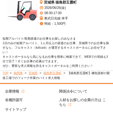
茨城県 猿島郡五霞町
2026/06/26(金)
08:00-17:00
東武日光線:幸手
時給：1,500円
短期アルバイト/長期派遣のお仕事をお探しのみなさま
1日のみの短期アルバイト、1ヵ月以上の派遣のお仕事、茨城県でのお仕事を探
すなら、フルキャスト（fullcast）が運営するキャストポータルにお任せ下さ
い！
キャストポータルなら気になるお仕事を簡単に検索できて、WEBでの登録も3
分で完了！すぐお仕事の応募ができます。
ぜひ、豊富な求人情報を誇るキャストポータルをご利用ください！
TOP
南関東
茨城県
猿島郡五霞町
【猿島郡五霞町】梱包資材の製
造工場でのフォーク作業のバイト求人情報
企業情報
関係法令について
各種許認可
人材をお探しの企業の方は
こ
ちら
サイトマップ