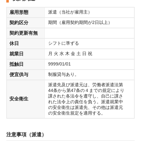
雇用形態
派遣（当社が雇用主）
契約区分
期間（雇用契約期間が2日以上）
契約更新有無
休日
シフトに準ずる
就業日
月 火 水 木 金 土 日 祝
抵触日
9999/01/01
便宜供与
制服貸与あり。
派遣先及び派遣元は、労働者派遣法第
44条から第47条の４までの規定により
課された各法令を遵守し、自己に課さ
安全衛生
れた法令上の責任を負う。派遣就業中
の安全衛生は派遣先、その他は派遣元
の安全衛生規定を適用する。
注意事項（派遣）