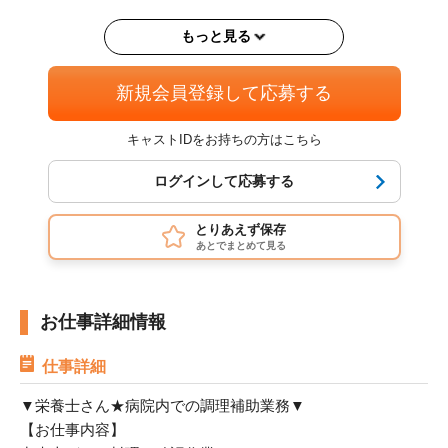
勤 マイカー
もっと見る
野洲市 野洲 草津市 草津
週4日以上OK
即日勤務OK
長期歓迎
バイク・車通勤OK
制服あり
残業なし
冷暖房完備
新規会員登録して応募する
キャストIDをお持ちの方はこちら
ログインして応募する
とりあえず保存
あとでまとめて見る
お仕事詳細情報
仕事詳細
▼栄養士さん★病院内での調理補助業務▼
【お仕事内容】