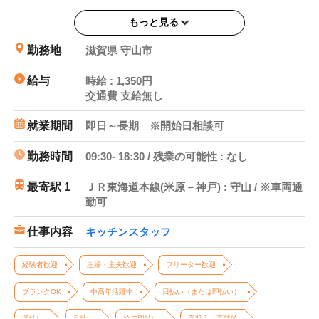
◇髪色は派手じゃなければOK！
もっと見る
◆即払サービス利用可能です！
勤務地
滋賀県 守山市
【日収例】時給1,350円×8h＝10,800円
給与
時給 : 1,350円
交通費 支給無し
【月収例】10,800円×12日（週3）＝約12.9万円
10,800円×16日（週4）＝約17.2万円
就業期間
即日～長期 ※開始日相談可
10,800円×20日（週5）＝約21.6万円
勤務時間
09:30- 18:30 / 残業の可能性 : なし
【検索ワード】
即払 即払サービス 長期 派遣 日勤 フルタイム
最寄駅 1
ＪＲ東海道本線(米原－神戸) : 守山 / ※車両通
勤可
週3 週4 週5
開始日相談OK 時間相談OK 制服あり 時給1350円
仕事内容
キッチンスタッフ
1350円 残業 未経験 未経験歓迎 初心者 栄養士
資格
経験者歓迎
主婦・主夫歓迎
フリーター歓迎
盛付 盛り付け 調理補助 配膳 食器洗い 皿洗い
片付け
ブランクOK
中高年活躍中
日払い（または即払い）
滋賀 守山市 守山 守山駅 車 バイク 自転車通
週払い
月払い
給与即払い
高収入・高時給