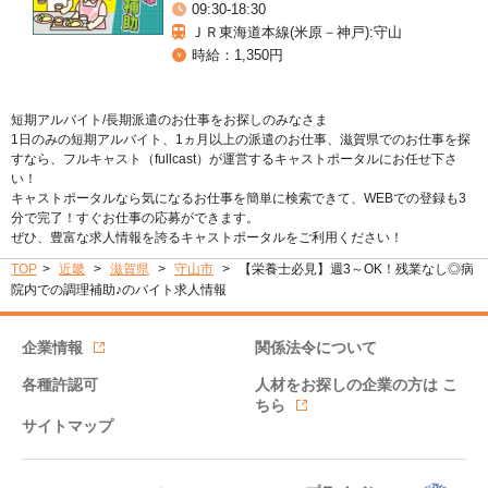
09:30-18:30
ＪＲ東海道本線(米原－神戸):守山
時給：1,350円
短期アルバイト/長期派遣のお仕事をお探しのみなさま
1日のみの短期アルバイト、1ヵ月以上の派遣のお仕事、滋賀県でのお仕事を探
すなら、フルキャスト（fullcast）が運営するキャストポータルにお任せ下さ
い！
キャストポータルなら気になるお仕事を簡単に検索できて、WEBでの登録も3
分で完了！すぐお仕事の応募ができます。
ぜひ、豊富な求人情報を誇るキャストポータルをご利用ください！
TOP
近畿
滋賀県
守山市
【栄養士必見】週3～OK！残業なし◎病
院内での調理補助♪のバイト求人情報
企業情報
関係法令について
各種許認可
人材をお探しの企業の方は
こ
ちら
サイトマップ