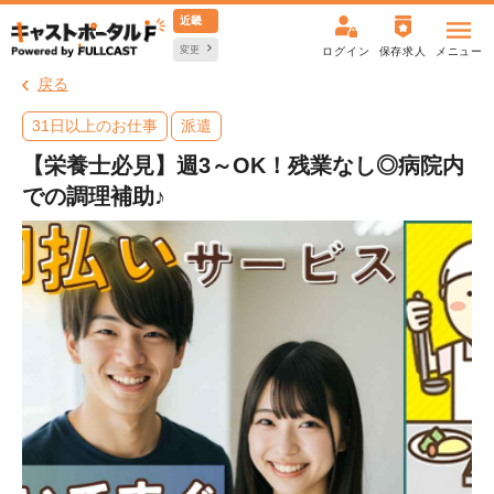
近畿
変更
ログイン
保存求人
メニュー
戻る
31日以上のお仕事
派遣
【栄養士必見】週3～OK！残業なし◎病院内
での調理補助♪