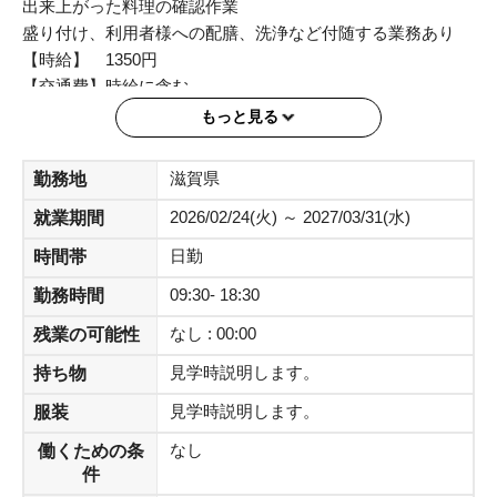
出来上がった料理の確認作業
盛り付け、利用者様への配膳、洗浄など付随する業務あり
【時給】 1350円
【交通費】時給に含む
【給料】 月末締め、翌月15日支払い
もっと見る
※即払利用可能
【時間】 ・06：30～18：30の間で実働8時間（休憩60分）
滋賀県
勤務地
※残業ほぼなし
2026/02/24(火) ～ 2027/03/31(水)
就業期間
【勤務】 月～日 週3～ シフト制
（土日どちらかご出勤頂ける方）
日勤
時間帯
【場所】 滋賀県守山市守山
09:30- 18:30
勤務時間
【通勤】 ・車両通勤可
守山駅から車で8分
なし : 00:00
残業の可能性
【期間】 即日～長期
見学時説明します。
持ち物
※開始日相談可
【服装】 制服支給あり
見学時説明します。
服装
【備考】 上記条件以外にも相談可能です！
なし
働くための条
ネイル不可、髪色は華美でなければOK
件