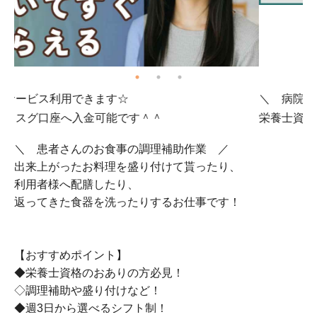
＼ 病院での出来上がった料理の確認作業など！ ／
0
栄養士資格お持ちの方必見！未経験も大歓迎です♪
期
＼ 患者さんのお食事の調理補助作業 ／
出来上がったお料理を盛り付けて貰ったり、
利用者様へ配膳したり、
返ってきた食器を洗ったりするお仕事です！
【おすすめポイント】
◆栄養士資格のおありの方必見！
◇調理補助や盛り付けなど！
◆週3日から選べるシフト制！