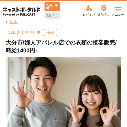
九州・沖
縄
ログイン
保存求人
メニュー
変更
戻る
31日以上のお仕事
派遣
大分市/婦人アパレル店での衣類の接客販売/
時給1400円♪