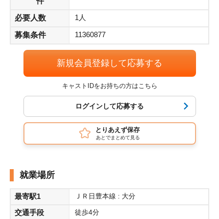
件
【交通費】実費支給 （※車通勤の方も公共機関分）
1人
必要人数
11360877
募集条件
【服装】作業に適した服装
新規会員登録して応募する
【募集】1名
キャストIDをお持ちの方はこちら
【給与支払いサイト】即払利用可（毎月15日締め当月末支払
い）
ログインして応募する
とりあえず保存
あとでまとめて見る
就業場所
最寄駅1
ＪＲ日豊本線 : 大分
交通手段
徒歩4分