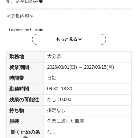
す。※平日のみ◆
===============================================
≪募集内容≫
【就業期間】長期
もっと見る
【住所】大分市府内町
大分県
勤務地
【通勤】大分駅から徒歩4分／公共交通機関（自分でパーキ
2026/03/01(日) ～ 2027/03/15(月)
就業期間
ングはOK）
日勤
時間帯
【作業内容】婦人アパレル店での衣類の接客販売
09:30- 18:30
勤務時間
【就業時間】09:30～18:30
なし : 00:00
残業の可能性
11:30～20:30
指定なし
持ち物
【シフト】週5／シフト制
作業に適した服装
服装
なし
働くための条
【時給】1400円 ※即払利用可