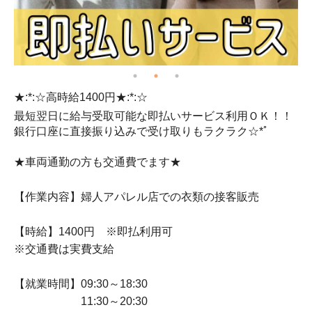
★:*:☆高時給1400円★:*:☆
◎
最短翌日に給与受取可能な即払いサービス利用ＯＫ！！
無
銀行口座に直接振り込みで受け取りもラクラク☆*ﾟ
遠
★車両通勤の方も交通費でます★
【作業内容】婦人アパレル店での衣類の接客販売
【時給】1400円 ※即払利用可
※交通費は実費支給
【就業時間】09:30～18:30
11:30～20:30