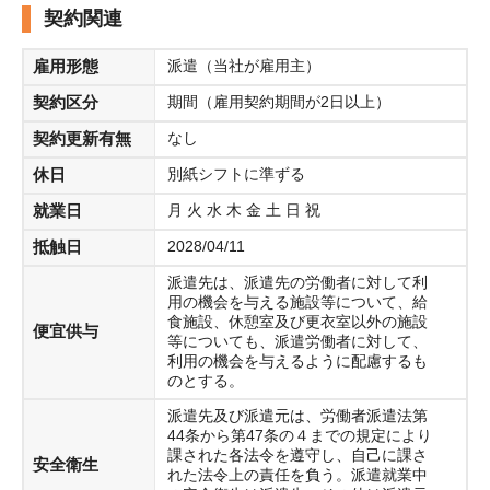
契約関連
雇用形態
派遣（当社が雇用主）
契約区分
期間（雇用契約期間が2日以上）
契約更新有無
なし
休日
別紙シフトに準ずる
就業日
月 火 水 木 金 土 日 祝
抵触日
2028/04/11
派遣先は、派遣先の労働者に対して利
用の機会を与える施設等について、給
食施設、休憩室及び更衣室以外の施設
便宜供与
等についても、派遣労働者に対して、
利用の機会を与えるように配慮するも
のとする。
派遣先及び派遣元は、労働者派遣法第
44条から第47条の４までの規定により
課された各法令を遵守し、自己に課さ
安全衛生
れた法令上の責任を負う。派遣就業中