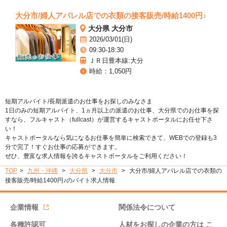
大分市/婦人アパレル店での衣類の接客販売/時給1400円♪
大分県 大分市
2026/03/01(日)
09:30-18:30
ＪＲ日豊本線:大分
時給：1,050円
短期アルバイト/長期派遣のお仕事をお探しのみなさま
1日のみの短期アルバイト、1ヵ月以上の派遣のお仕事、大分県でのお仕事を探
すなら、フルキャスト（fullcast）が運営するキャストポータルにお任せ下さ
い！
キャストポータルなら気になるお仕事を簡単に検索できて、WEBでの登録も3
分で完了！すぐお仕事の応募ができます。
ぜひ、豊富な求人情報を誇るキャストポータルをご利用ください！
TOP
九州・沖縄
大分県
大分市
大分市/婦人アパレル店での衣類の
接客販売/時給1400円♪のバイト求人情報
企業情報
関係法令について
各種許認可
人材をお探しの企業の方は
こ