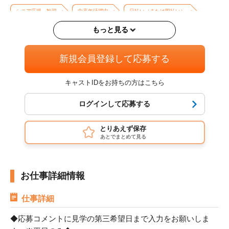
シニア応援・歓迎
中高年活躍中
日払い（または即払い）
もっと見る
月払い
高収入・高時給
週4日以上OK
即日勤務OK
長期歓迎
バイク・車通勤OK
残業なし
新規会員登録して応募する
キャストIDをお持ちの方はこちら
ログインして応募する
とりあえず保存
あとでまとめて見る
お仕事詳細情報
仕事詳細
◆応募コメントに見学の第三希望日まで入力をお願いしま