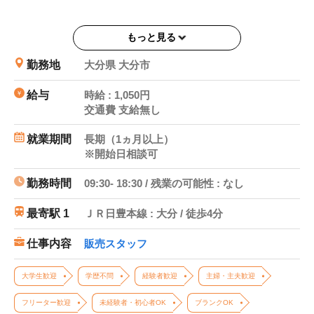
【就業期間】長期
もっと見る
=============================================
勤務地
大分県 大分市
================
※日付はモデルケースです
給与
時給 : 1,050円
交通費 支給無し
◆基本月収例◆時給1050×5ｈ×22日＝月収11万5500円
就業期間
長期（1ヵ月以上）
【検索ワード】
※開始日相談可
定番 長期 即払 高時給 高収入 夜勤 稼げる 人
気 大分市
勤務時間
09:30- 18:30 / 残業の可能性 : なし
短期 バイト 履歴書不要 即日 未経験 1ヵ月 車通
最寄駅 1
ＪＲ日豊本線 : 大分 / 徒歩4分
勤
仕事内容
販売スタッフ
大学生歓迎
学歴不問
経験者歓迎
主婦・主夫歓迎
フリーター歓迎
未経験者・初心者OK
ブランクOK