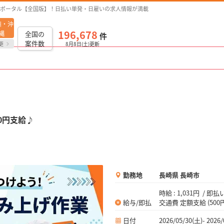
ポータル【全国版】！日払い単発・日雇いの求人情報が満載
州・沖
196,678
縄
全国の
件
案件数
更
8月8日(土)更新
0円支給♪
勤務地
長崎県 長崎市
時給 : 1,031円 /
給与/即払
交通費 定額支給 (500円
日付
2026/05/30(土)- 2026/