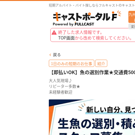
短期アルバイト・バイト探しならフルキャストのキャスト
九
変
終了した求人情報です。
TOP画面
から改めて検索してください。
戻る
1日のみの短期のお仕事
紹介
【即払いOK】魚の選別作業★交通費50
大人気現場♪
リピーター多数★
未経験者歓迎