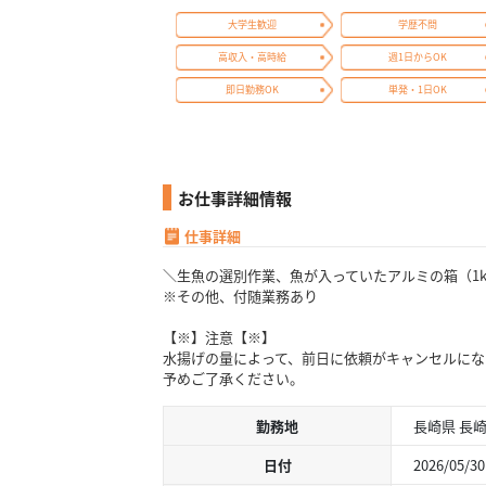
大学生歓迎
学歴不問
高収入・高時給
週1日からOK
即日勤務OK
単発・1日OK
お仕事詳細情報
仕事詳細
＼生魚の選別作業、魚が入っていたアルミの箱（1
※その他、付随業務あり
【※】注意【※】
水揚げの量によって、前日に依頼がキャンセルにな
予めご了承ください。
勤務地
長崎県 長
日付
2026/05/30