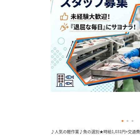
1
2
3
♪人気の軽作業♪魚の選別★時給1,031円+交通費