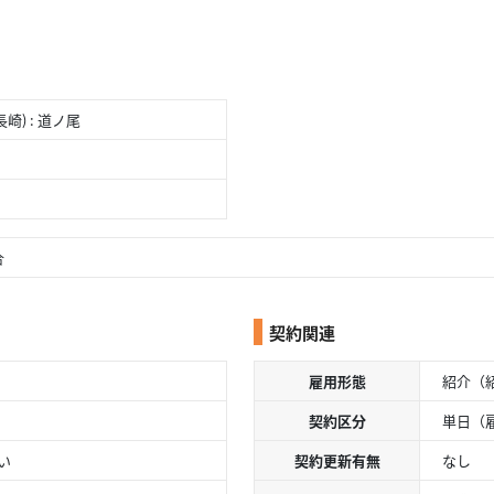
) : 道ノ尾
合
契約関連
雇用形態
紹介（
契約区分
単日（
い
契約更新有無
なし