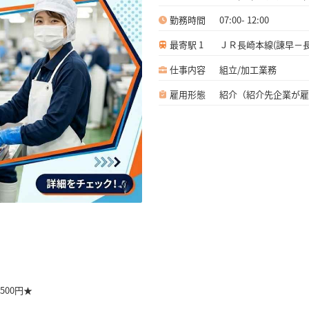
勤務時間
07:00- 12:00
最寄駅 1
ＪＲ長崎本線(諌早－長崎)
仕事内容
組立/加工業務
雇用形態
紹介（紹介先企業が雇
500円★
☆経験不問☆未経験の方も大歓迎☆