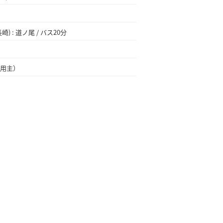
 : 道ノ尾 / バス20分
用主）
★車バイク通勤OK★