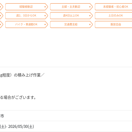
経験者歓迎
主婦・主夫歓迎
未経験者・初心者OK
週2、3日からOK
週4日以上OK
土日のみOK
バイク・車通勤OK
交通費支給
服装自由
kg程度）の積み上げ作業／
る場合がございます。
崎市
(土)- 2026/05/30(土)