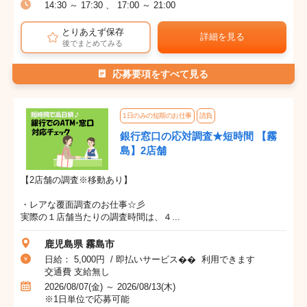
14:30 ～ 17:30 、 17:00 ～ 21:00
とりあえず保存
詳細を見る
後でまとめてみる
応募要項をすべて見る
1日のみの短期のお仕事
請負
銀行窓口の応対調査★短時間 【霧
島】2店舗
【2店舗の調査※移動あり】
・レアな覆面調査のお仕事☆彡
実際の１店舗当たりの調査時間は、４...
鹿児島県 霧島市
日給： 5,000円 / 即払いサービス�� 利用できます
交通費 支給無し
2026/08/07(金) ～ 2026/08/13(木)
※1日単位で応募可能