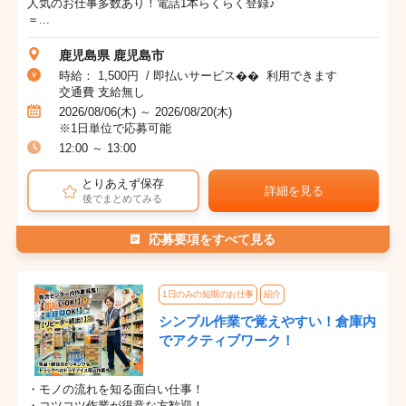
人気のお仕事多数あり！電話1本らくらく登録♪
＝...
鹿児島県 鹿児島市
時給： 1,500円 / 即払いサービス�� 利用できます
交通費 支給無し
2026/08/06(木) ～ 2026/08/20(木)
※1日単位で応募可能
12:00 ～ 13:00
とりあえず保存
詳細を見る
後でまとめてみる
応募要項をすべて見る
1日のみの短期のお仕事
紹介
シンプル作業で覚えやすい！倉庫内
でアクティブワーク！
・モノの流れを知る面白い仕事！
・コツコツ作業が得意な方歓迎！