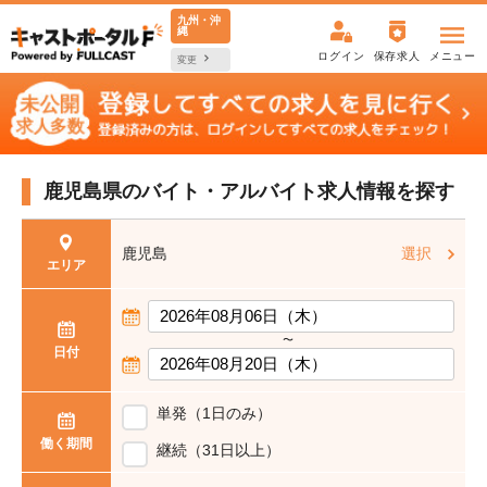
九州・沖
縄
ログイン
保存求人
メニュー
変更
鹿児島県の
バイト・アルバイト求人情報を探す
鹿児島
選択
エリア
〜
日付
単発（1日のみ）
働く期間
継続（31日以上）