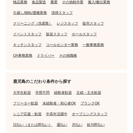
検品業務
食品製造
農業
その他軽作業
搬入/搬出業務
引越し/移転/運搬業務
清掃スタッフ
クリーニング（洗濯業）
レジスタッフ
販売スタッフ
イベントスタッフ
販促スタッフ
ホールスタッフ
キッチンスタッフ
コールセンター業務
一般事務業務
OA事務業務
ドライバー
その他職種
鹿児島のこだわり条件から探す
大学生歓迎
学歴不問
経験者歓迎
主婦・主夫歓迎
フリーター歓迎
未経験者・初心者OK
ブランクOK
シニア応援・歓迎
中高年活躍中
オープニングスタッフ
日払い（または即払い）
週払い
月払い
給与即払い