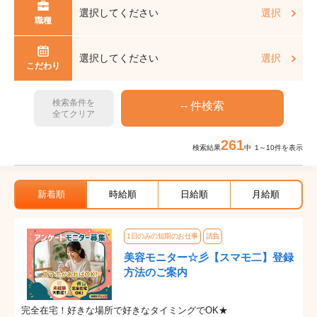
選択してください
選択
職種
選択してください
選択
こだわり
検索条件を
全てクリア
261
検索結果
中 1～10件を表示
新着順
時給順
日給順
月給順
1日のみの短期のお仕事
請負
美容モニター☆彡【スマモ二】登録
方法のご案内
完全在宅！好きな場所で好きなタイミングでOK★