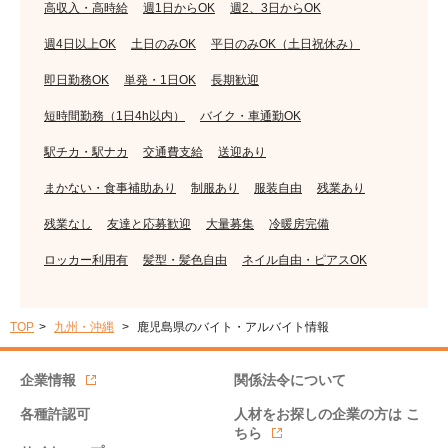
高収入・高時給
週1日からOK
週2、3日からOK
週4日以上OK
土日のみOK
平日のみOK（土日祝休み）
即日勤務OK
単発・1日OK
長期歓迎
短時間勤務（1日4h以内）
バイク・車通勤OK
駅チカ・駅ナカ
交通費支給
送迎あり
まかない・食事補助あり
制服あり
服装自由
残業あり
残業なし
友達と応募歓迎
大量募集
冷暖房完備
ロッカー利用有
髪型・髪色自由
ネイル自由・ピアスOK
TOP
九州・沖縄
鹿児島県のバイト・アルバイト情報
企業情報
関係法令について
各種許認可
人材をお探しの企業の方は
こ
ちら