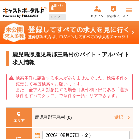
九州・沖
縄
ログイン
保存求人
メニュー
変更
鹿児島県鹿児島郡三島村の
バイト・アルバイト
求人情報
検索条件に該当する求人がありませんでした。検索条件を
変更して再度検索をお願いします。
また、全求人を対象にする場合は条件欄下部にある「選択
条件をすべてクリア」で条件を一括クリアできます。
鹿児島郡三島村 (0)
選択
エリア