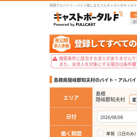
短期アルバイト・バイト探しならフルキャストのキャスト
変
検索条件に該当する求人がありませんで
また、全求人を対象にする場合は条件欄
島根県隠岐郡知夫村の
バイト・アルバイ
島根
エリア
隠岐郡知夫村
変
日付
働く期間
単発（1日のみ