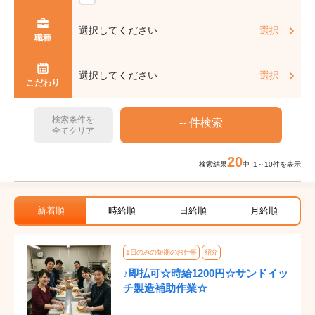
選択してください
選択
職種
選択してください
選択
こだわり
検索条件を
全てクリア
20
検索結果
中 1～10件を表示
新着順
時給順
日給順
月給順
1日のみの短期のお仕事
紹介
♪即払可☆時給1200円☆サンドイッ
チ製造補助作業☆