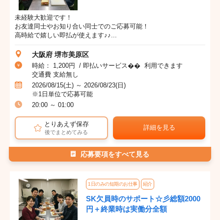
未経験大歓迎です！
お友達同士やお知り合い同士でのご応募可能！
高時給で嬉しい即払が使えます♪♪...
大阪府 堺市美原区
時給： 1,200円 / 即払いサービス�� 利用できます
交通費 支給無し
2026/08/15(土) ～ 2026/08/23(日)
※1日単位で応募可能
20:00 ～ 01:00
とりあえず保存
詳細を見る
後でまとめてみる
応募要項をすべて見る
1日のみの短期のお仕事
紹介
SK欠員時のサポート☆彡総額2000
円＋終業時は実働分全額