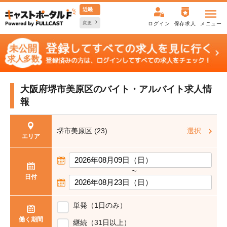
近畿
変更
ログイン
保存求人
メニュー
大阪府堺市美原区の
バイト・アルバイト求人情
報
堺市美原区 (23)
選択
エリア
〜
日付
単発（1日のみ）
働く期間
継続（31日以上）